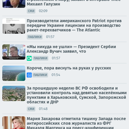
Михаил Галузин
02:09
СМИ
Производители американского Patriot против
передаче Украине лицензии на производство
ракет-перехватчиков — The Atlantic
01:57
ПАБЛИКИ
«Мы никуда не ушли» — Президент Сербии
Александр Вучич заявил, что
01:57
ПАБЛИКИ
Короче, пора виснуть на руках у русских
01:54
ПАБЛИКИ
За прошедшую неделю ВС РФ освободили и
установили контроль над девятью населёнными
пунктами в Харьковской, Сумской, Запорожской
областях и ДНР
01:48
СМИ
Мария Захарова отметила тишину Запада после
антироссийских слов журналиста из ФРГ
Михаэля Мартенса на пресс-конференции