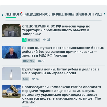
ЛЕНТА
ТОП
ОФИЦ.
ВИДЕО
СМИ
ВОЕНКОРЫ
МНЕНИЯ
ПАБЛИКИ
ФОТО
ЛОНГРИДЫ
СПЕЦОПЕРАЦИЯ: ВС РФ нанесли удар по
территории промышленного обьекта в
Запорожье
04:28
ПАБЛИКИ
Россия выступает против приостановки боевых
действий без устранения причин кризиса —
замглавы МИД РФ Галузин
04:18
ПАБЛИКИ
Бухгалтерия войны. Битву рубля и доллара в
небе Украины выиграла Россия
04:03
СМИ
Производители комплексов Patriot опасаются
передачи Украине лицензии на их выпуск,
поскольку украинское производство может
оказаться дешевле американского, пишет The
Atlantic