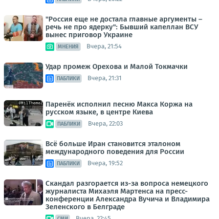
"Россия еще не достала главные аргументы –
речь не про ядерку": Бывший капеллан ВСУ
вынес приговор Украине
Вчера, 21:54
МНЕНИЯ
Удар промеж Орехова и Малой Токмачки
Вчера, 21:31
ПАБЛИКИ
Паренёк исполнил песню Макса Коржа на
русском языке, в центре Киева
Вчера, 22:03
ПАБЛИКИ
Всё больше Иран становится эталоном
международного поведения для России
Вчера, 19:52
ПАБЛИКИ
Скандал разгорается из-за вопроса немецкого
журналиста Михаэля Мартенса на пресс-
конференции Александра Вучича и Владимира
Зеленского в Белграде
Вчера, 22:45
СМИ