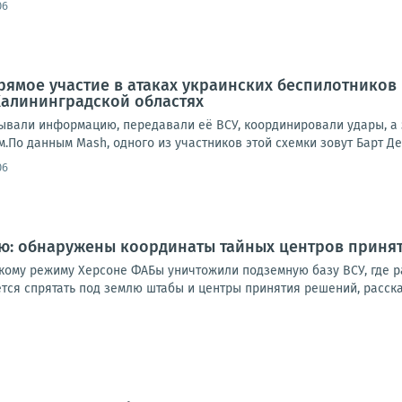
06
ямое участие в атаках украинских беспилотников
Калининградской областях
ывали информацию, передавали её ВСУ, координировали удары, а 
о данным Mash, одного из участников этой схемки зовут Барт Де 
06
лю: обнаружены координаты тайных центров приня
кому режиму Херсоне ФАБы уничтожили подземную базу ВСУ, где 
тся спрятать под землю штабы и центры принятия решений, расска