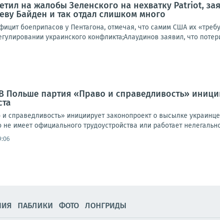
тил на жалобы Зеленского на нехватку Patriot, зая
еву Байден и так отдал слишком много
фицит боеприпасов у Пентагона, отмечая, что самим США их «треб
егулировании украинского конфликта;Алаудинов заявил, что потери
В Польше партия «Право и справедливость» иници
ста
 и справедливость» инициирует законопроект о высылке украинце
о не имеет официального трудоустройства или работает нелегально.
9:06
НИЯ
ПАБЛИКИ
ФОТО
ЛОНГРИДЫ