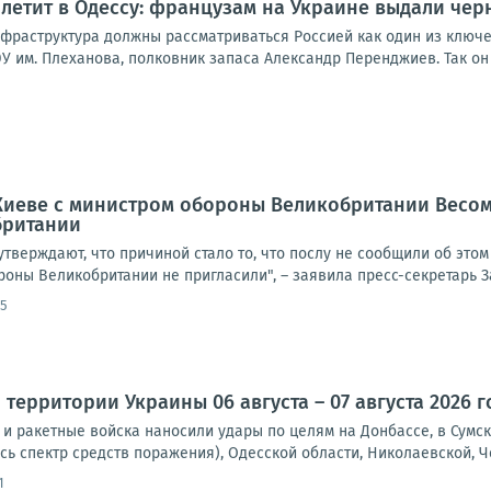
летит в Одессу: французам на Украине выдали чер
нфраструктура должны рассматриваться Россией как один из ключ
У им. Плеханова, полковник запаса Александр Перенджиев. Так он 
 Киеве с министром обороны Великобритании Весом
британии
тверждают, что причиной стало то, что послу не сообщили об это
оны Великобритании не пригласили", – заявила пресс-секретарь З
35
территории Украины 06 августа – 07 августа 2026 г
и ракетные войска наносили удары по целям на Донбассе, в Сумск
сь спектр средств поражения), Одесской области, Николаевской, Че
1