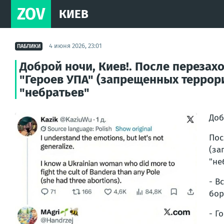
ZOV
КИЕВ
4 июня 2026, 23:01
ПАБЛИКИ
Доброй ночи, Киев!. После переза
"Героев УПА" (запрещенных террори
"небратьев"
Доб
Пос
(за
"не
- В
бор
- Г