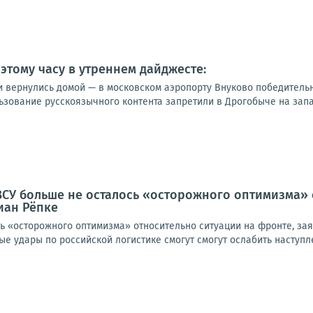
этому часу в утреннем дайджесте:
и вернулись домой — в московском аэропорту Внуково победительн
зование русскоязычного контента запретили в Дрогобыче на запад
ВСУ больше не осталось «осторожного оптимизма» 
иан Рёпке
ь «осторожного оптимизма» относительно ситуации на фронте, зая
ные удары по российской логистике смогут смогут ослабить наступле