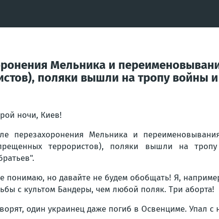
хоронения Мельника и переименовывани
стов), поляки вышли на тропу войны и
рой ночи, Киев!
ле перезахоронения Мельника и переименовывания
прещенных террористов), поляки вышли на тропу
братьев".
се понимаю, но давайте не будем обобщать! Я, наприме
ьбы с культом Бандеры, чем любой поляк. Три аборта!
оворят, один украинец даже погиб в Освенциме. Упал 