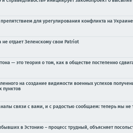
 и справедливость» инициирует законопроект о высылке
 препятствием для урегулирования конфликта на Украине
не отдает Зеленскому свои Patriot
она — это теория о том, как в обществе постепенно сдви
авленного на создание видимости военных успехов получе
х пунктов
алы связи с вами, и с радостью сообщаем: теперь мы не т
ибывших в Эстонию – процесс трудный, объясняет посольс