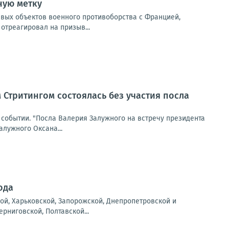
ную метку
евых объектов военного противоборства с Францией,
отреагировал на призыв...
 Стритингом состоялась без участия посла
м событии. "Посла Валерия Залужного на встречу президента
алужного Оксана...
ода
ой, Харьковской, Запорожской, Днепропетровской и
рниговской, Полтавской...