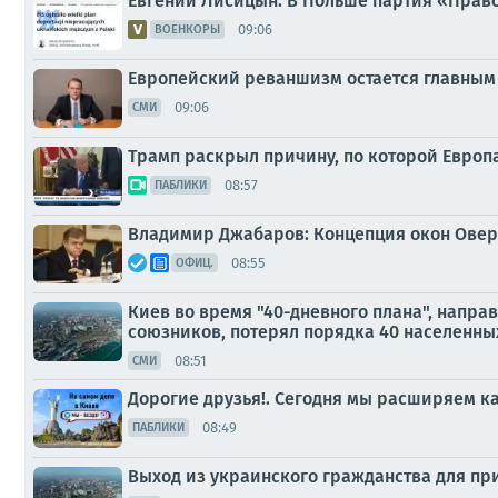
Евгений Лисицын: В Польше партия «Право
09:06
ВОЕНКОРЫ
Европейский реваншизм остается главным
09:06
СМИ
Трамп раскрыл причину, по которой Европа 
08:57
ПАБЛИКИ
Владимир Джабаров: Концепция окон Оверт
08:55
ОФИЦ.
Киев во время "40-дневного плана", напр
союзников, потерял порядка 40 населенны
08:51
СМИ
Дорогие друзья!. Сегодня мы расширяем кан
08:49
ПАБЛИКИ
Выход из украинского гражданства для пр