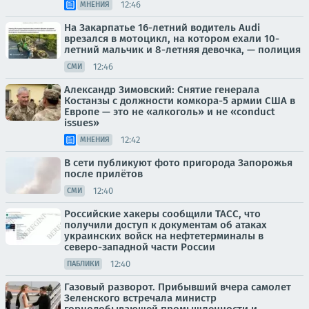
12:46
МНЕНИЯ
На Закарпатье 16-летний водитель Аudi
врезался в мотоцикл, на котором ехали 10-
летний мальчик и 8-летняя девочка, — полиция
12:46
СМИ
Александр Зимовский: Снятие генерала
Костанзы с должности комкора-5 армии США в
Европе — это не «алкоголь» и не «conduct
issues»
12:42
МНЕНИЯ
В сети публикуют фото пригорода Запорожья
после прилётов
12:40
СМИ
Российские хакеры сообщили ТАСС, что
получили доступ к документам об атаках
украинских войск на нефтетерминалы в
северо-западной части России
12:40
ПАБЛИКИ
Газовый разворот. Прибывший вчера самолет
Зеленского встречала министр