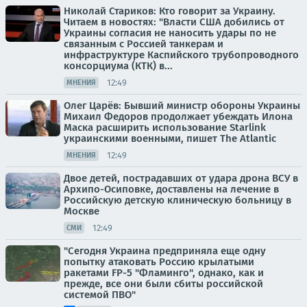
Николай Стариков: Кто говорит за Украину.
Читаем в новостях: "Власти США добились от
Украины согласия не наносить удары по не
связанным с Россией танкерам и
инфраструктуре Каспийского трубопроводного
консорциума (КТК) в...
12:49
МНЕНИЯ
Олег Царёв: Бывший министр обороны Украины
Михаил Федоров продолжает убеждать Илона
Маска расширить использование Starlink
украинскими военными, пишет The Atlantic
12:49
МНЕНИЯ
Двое детей, пострадавших от удара дрона ВСУ в
Архипо-Осиповке, доставлены на лечение в
Российскую детскую клиническую больницу в
Москве
12:49
СМИ
"Сегодня Украина предприняла еще одну
попытку атаковать Россию крылатыми
ракетами FP-5 "Фламинго", однако, как и
прежде, все они были сбиты российской
системой ПВО"