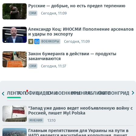
Русские — добрые, но есть предел терпению
Сегодня, 11:09
СМИ
Александр Коц: ИНОСМИ Пополнение арсеналов
и удары по экспорту
Сегодня, 11:09
ВОЕНКОРЫ
Закон бумеранга в действии — продукты
заканчиваются
Сегодня, 11:37
СМИ
ЛЕНТА
ТОП
ОФИЦ.
ВИДЕО
СМИ
ВОЕНКОРЫ
МНЕНИЯ
ПАБЛИКИ
ФОТО
ЛОНГРИДЫ
"Запад уже давно ведет необъявленную войну с
Россией, пишет Myl Polska
13:10
МНЕНИЯ
Главным препятствием для Украины на пути в
НАТО является масштабная коррупция, пишет