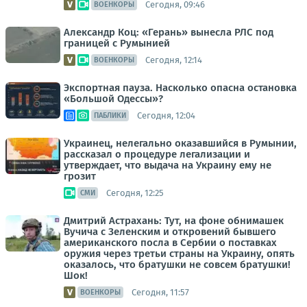
Сегодня, 09:46
ВОЕНКОРЫ
Александр Коц: «Герань» вынесла РЛС под
границей с Румынией
Сегодня, 12:14
ВОЕНКОРЫ
Экспортная пауза. Насколько опасна остановка
«Большой Одессы»?
Сегодня, 12:04
ПАБЛИКИ
Украинец, нелегально оказавшийся в Румынии,
рассказал о процедуре легализации и
утверждает, что выдача на Украину ему не
грозит
Сегодня, 12:25
СМИ
Дмитрий Астрахань: Тут, на фоне обнимашек
Вучича с Зеленским и откровений бывшего
американского посла в Сербии о поставках
оружия через третьи страны на Украину, опять
оказалось, что братушки не совсем братушки!
Шок!
Сегодня, 11:57
ВОЕНКОРЫ