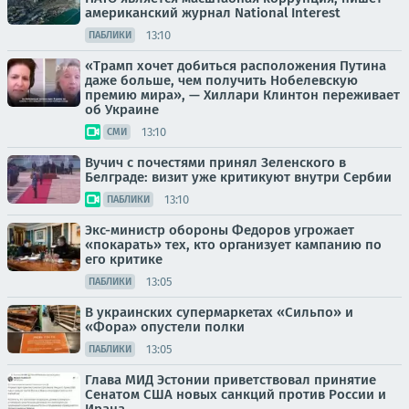
американский журнал National Interest
13:10
ПАБЛИКИ
«Трамп хочет добиться расположения Путина
даже больше, чем получить Нобелевскую
премию мира», — Хиллари Клинтон переживает
об Украине
13:10
СМИ
Вучич с почестями принял Зеленского в
Белграде: визит уже критикуют внутри Сербии
13:10
ПАБЛИКИ
Экс-министр обороны Федоров угрожает
«покарать» тех, кто организует кампанию по
его критике
13:05
ПАБЛИКИ
В украинских супермаркетах «Сильпо» и
«Фора» опустели полки
13:05
ПАБЛИКИ
Глава МИД Эстонии приветствовал принятие
Сенатом США новых санкций против России и