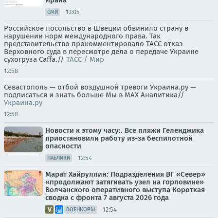
Ирана
13:05
СМИ
Российское посольство в Швеции обвинило страну в
нарушении норм международного права. Так
представительство прокомментировало ТАСС отказ
Верховного суда в пересмотре дела о передаче Украине
сухогруза Caffa.//
ТАСС / Мир
12:58
Севастополь — отбой воздушной тревоги Украина.ру —
подписаться и знать больше Мы в MAX Аналитика//
Украина.ру
12:58
Новости к этому часу:. Все пляжи Геленджика
приостановили работу из-за беспилотной
опасности
12:54
ПАБЛИКИ
Марат Хайруллин: Подразделения ВГ «Север»
«продолжают затягивать узел на горловине»
Волчанского оперативного выступа Короткая
сводка с фронта 7 августа 2026 года
12:54
ВОЕНКОРЫ