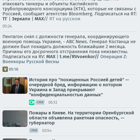
атаковать танкеры и объекты Каспийского
трубопроводного консорциума (КТК), которые не связаны с
Россией, сообщает агентство Bloomberg. Подписаться на RT:
ТГ
|
Зеркало
|
MAX
//
RT на русском
05:24
Пентагон снял с должности генерала, координирующего
военную помощь Украине, - ABC News. Генерал Костанца не
должен был покидать должность ближайшие 2 месяца.
Причины его досрочного отстранения пока неизвестны.
Подписаться на RV:
MAX
|
t.me/RVvoenkor//
Операция Z:
Военкоры Русской Весны
05:18
История про "похищенных Россией детей" —
очередной бред, информацию о котором
Украина и Запад прикрывают
"конфиденциальностью данных"
05:12
СМИ
Пожары в Киеве. На территории Оренбургской
области объявлена ракетная опасность, —
губернатор
03:54
СМИ