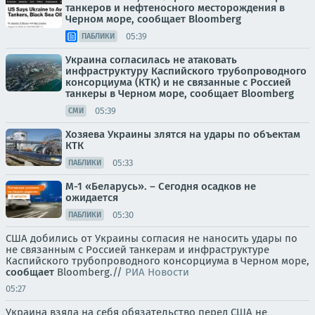
танкеров и нефтеносного месторождения в
Черном море, сообщает Bloomberg
05:39
ПАБЛИКИ
Украина согласилась не атаковать
инфраструктуру Каспийского трубопроводного
консорциума (КТК) и не связанные с Россией
танкеры в Черном море, сообщает Bloomberg
05:39
СМИ
Хозяева Украины злятся на удары по объектам
КТК
05:33
ПАБЛИКИ
М-1 «Беларусь». – Сегодня осадков не
ожидается
05:30
ПАБЛИКИ
США добились от Украины согласия не наносить удары по
не связанным с Россией танкерам и инфраструктуре
Каспийского трубопроводного консорциума в Черном море,
сообщает
Bloomberg.//
РИА Новости
05:27
Украина взяла на себя обязательство перед США не