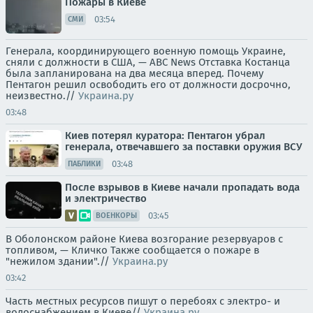
Пожары в Киеве
03:54
СМИ
Генерала, координирующего военную помощь Украине,
сняли с должности в США, — ABC News Отставка Костанца
была запланирована на два месяца вперед. Почему
Пентагон решил освободить его от должности досрочно,
неизвестно.//
Украина.ру
03:48
Киев потерял куратора: Пентагон убрал
генерала, отвечавшего за поставки оружия ВСУ
03:48
ПАБЛИКИ
После взрывов в Киеве начали пропадать вода
и электричество
03:45
ВОЕНКОРЫ
В Оболонском районе Киева возгорание резервуаров с
топливом, — Кличко Также сообщается о пожаре в
"нежилом здании".//
Украина.ру
03:42
Часть местных ресурсов пишут о перебоях с электро- и
водоснабжением в Киеве//
Украина.ру