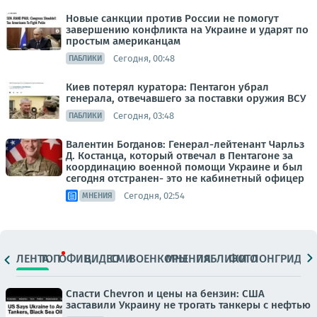
Новые санкции против России не помогут
завершению конфликта на Украине и ударят по
простым американцам
Сегодня, 00:48
ПАБЛИКИ
Киев потерял куратора: Пентагон убрал
генерала, отвечавшего за поставки оружия ВСУ
Сегодня, 03:48
ПАБЛИКИ
Валентин Богданов: Генерал-лейтенант Чарльз
Д. Костанца, который отвечал в Пентагоне за
координацию военной помощи Украине и был
сегодня отстранен- это не кабинетный офицер
Сегодня, 02:54
МНЕНИЯ
ЛЕНТА
ТОП
ОФИЦ.
ВИДЕО
СМИ
ВОЕНКОРЫ
МНЕНИЯ
ПАБЛИКИ
ФОТО
ЛОНГРИДЫ
Спасти Chevron и цены на бензин: США
заставили Украину не трогать танкеры с нефтью