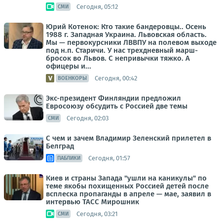
Сегодня, 05:12
СМИ
Юрий Котенок: Кто такие бандеровцы.. Осень
1988 г. Западная Украина. Львовская область.
Мы — первокурсники ЛВВПУ на полевом выходе
под н.п. Старичи. У нас трехдневный марш-
бросок во Львов. С непривычки тяжко. А
офицеры и...
Сегодня, 00:42
ВОЕНКОРЫ
Экс-президент Финляндии предложил
Евросоюзу обсудить с Россией две темы
Сегодня, 02:03
СМИ
С чем и зачем Владимир Зеленский прилетел в
Белград
Сегодня, 01:57
ПАБЛИКИ
Киев и страны Запада "ушли на каникулы" по
теме якобы похищенных Россией детей после
всплеска пропаганды в апреле — мае, заявил в
интервью ТАСС Мирошник
Сегодня, 03:21
СМИ