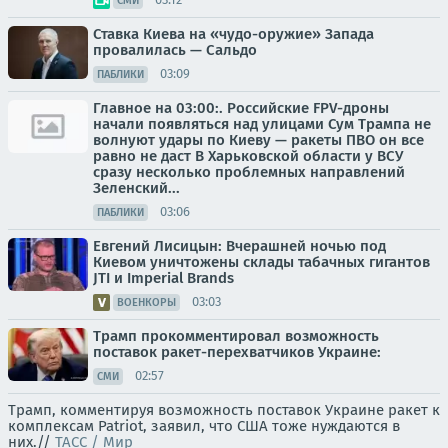
СМИ
Ставка Киева на «чудо-оружие» Запада
провалилась — Сальдо
03:09
ПАБЛИКИ
Главное на 03:00:. Российские FPV-дроны
начали появляться над улицами Сум Трампа не
волнуют удары по Киеву — ракеты ПВО он все
равно не даст В Харьковской области у ВСУ
сразу несколько проблемных направлений
Зеленский...
03:06
ПАБЛИКИ
Евгений Лисицын: Вчерашней ночью под
Киевом уничтожены склады табачных гигантов
JTI и Imperial Brands
03:03
ВОЕНКОРЫ
Трамп прокомментировал возможность
поставок ракет-перехватчиков Украине:
02:57
СМИ
Трамп, комментируя возможность поставок Украине ракет к
комплексам Patriot, заявил, что США тоже нуждаются в
них.//
ТАСС / Мир