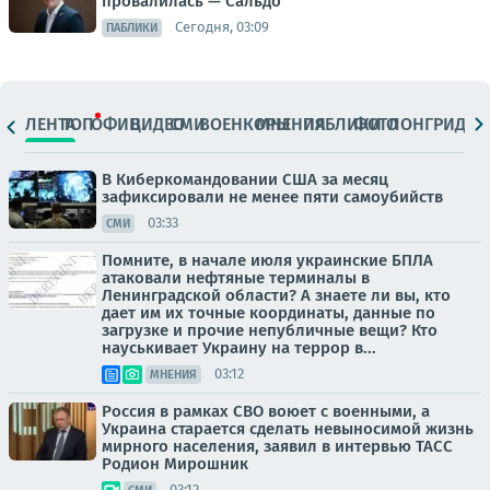
провалилась — Сальдо
Сегодня, 03:09
ПАБЛИКИ
ЛЕНТА
ТОП
ОФИЦ.
ВИДЕО
СМИ
ВОЕНКОРЫ
МНЕНИЯ
ПАБЛИКИ
ФОТО
ЛОНГРИДЫ
В Киберкомандовании США за месяц
зафиксировали не менее пяти самоубийств
03:33
СМИ
Помните, в начале июля украинские БПЛА
атаковали нефтяные терминалы в
Ленинградской области? А знаете ли вы, кто
дает им их точные координаты, данные по
загрузке и прочие непубличные вещи? Кто
науськивает Украину на террор в...
03:12
МНЕНИЯ
Россия в рамках СВО воюет с военными, а
Украина старается сделать невыносимой жизнь
мирного населения, заявил в интервью ТАСС
Родион Мирошник
03:12