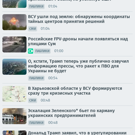
01:04
ПАБЛИКИ
ВСУ ушли под землю: обнаружены координаты
тайных центров принятия решений
01:04
СМИ
Российские FPV-дроны начали появляться над
улицами Сум
01:00
ПАБЛИКИ
О, кстати, Трамп теперь уже публично озвучил
информацию прессы, что ракет к ПВО для
Украины не будет
00:54
ПАБЛИКИ
В Харьковской области у ВСУ формируются
сразу три кризисных участка
00:48
СМИ
Эскалация Зеленского* бьет по карману
украинских предпринимателей
00:48
ПАБЛИКИ
Дональд Трамп заявил, что в урегулировании