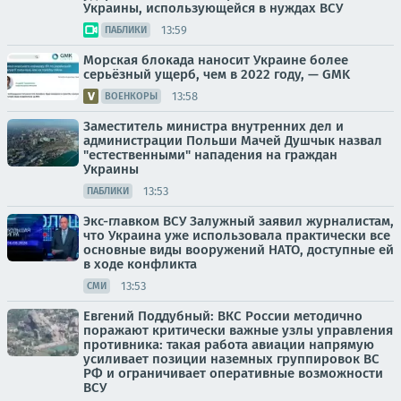
Украины, использующейся в нуждах ВСУ
13:59
ПАБЛИКИ
Морская блокада наносит Украине более
серьёзный ущерб, чем в 2022 году, — GMK
13:58
ВОЕНКОРЫ
Заместитель министра внутренних дел и
администрации Польши Мачей Душчык назвал
"естественными" нападения на граждан
Украины
13:53
ПАБЛИКИ
Экс-главком ВСУ Залужный заявил журналистам,
что Украина уже использовала практически все
основные виды вооружений НАТО, доступные ей
в ходе конфликта
13:53
СМИ
Евгений Поддубный: ВКС России методично
поражают критически важные узлы управления
противника: такая работа авиации напрямую
усиливает позиции наземных группировок ВС
РФ и ограничивает оперативные возможности
ВСУ