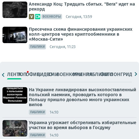
Александр Коц: Тридцать сбитых. "Вега" идет на
рекорд
Сегодня, 13:59
ВОЕНКОРЫ
Пресечена схема финансирования украинских
колл-центров через криптообменники в
«Москва-Сити»
Сегодня, 11:23
ПАБЛИКИ
ЛЕНТА
ТОП
ОФИЦ.
ВИДЕО
СМИ
ВОЕНКОРЫ
МНЕНИЯ
ПАБЛИКИ
ФОТО
ЛОНГРИДЫ
На Украине ликвидирован высокопоставленный
польский наемник, проводить которого в
Польшу пришло довольно много украинских
випов
14:10
ПАБЛИКИ
Украина угрожает обстреливать избирательные
участки во время выборов в Госдуму
14:10
ПАБЛИКИ