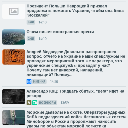
Президент Польши Навроцкий призвал
продолжать помогать Украине, чтобы она била
"москалей"
14:10
СМИ
О чем пишет иностранная пресса
14:10
СМИ
Андрей Медведев: Довольно распространен
вопрос: отчего на Украине наши спецслужбы не
проводят мероприятий того же характера, что
украинские спецслужбы проводят у нас?
Почему там нет диверсий, нападений,
ликвидаций? Почему...
14:10
МНЕНИЯ
Александр Коц: Тридцать сбитых. "Вега" идет на
рекорд
13:59
ВОЕНКОРЫ
Морские дьяволы на охоте. Операторы ударных
БпЛА подразделений войск беспилотных систем
Минобороны России продолжают наносить
удары по объектам морской логистики