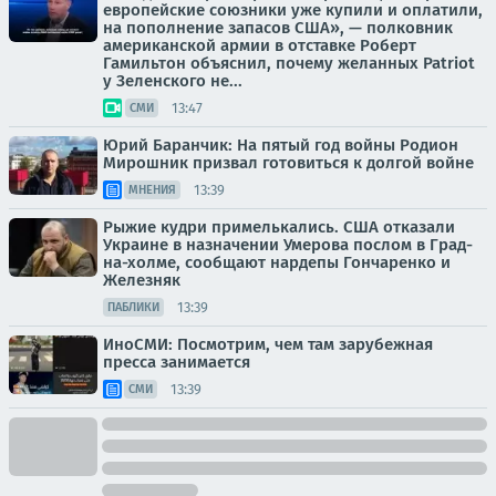
европейские союзники уже купили и оплатили,
на пополнение запасов США», — полковник
американской армии в отставке Роберт
Гамильтон объяснил, почему желанных Patriot
у Зеленского не...
13:47
СМИ
Юрий Баранчик: На пятый год войны Родион
Мирошник призвал готовиться к долгой войне
13:39
МНЕНИЯ
Рыжие кудри примелькались. США отказали
Украине в назначении Умерова послом в Град-
на-холме, сообщают нардепы Гончаренко и
Железняк
13:39
ПАБЛИКИ
ИноСМИ: Посмотрим, чем там зарубежная
пресса занимается
13:39
СМИ