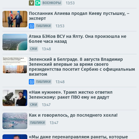
13:53
ВОЕНКОРЫ
Посланник Алиева продал Киеву пустышку, –
эксперт
13:53
ПАБЛИКИ
Атака БЭКов ВСУ на Ялту. Она произошла не
более часа назад
13:48
СМИ
Зеленский в Белграде. 8 августа Владимир
Зеленский впервые за время своего
президентства посетит Сербию с официальным
визитом
13:48
ПАБЛИКИ
«Нам нужнее». Трамп жестко ответил
Зеленскому: ракет ПВО ему не дадут
13:47
СМИ
Как и говорилось, до последнего хохла!
13:47
ПАБЛИКИ
«Мы даже перенаправляем ракеты, которые