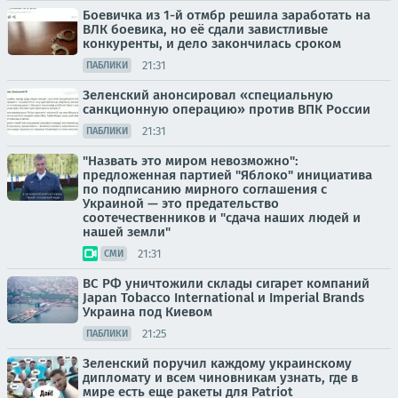
Боевичка из 1-й отмбр решила заработать на
ВЛК боевика, но её сдали завистливые
конкуренты, и дело закончилась сроком
21:31
ПАБЛИКИ
Зеленский анонсировал «специальную
санкционную операцию» против ВПК России
21:31
ПАБЛИКИ
"Назвать это миром невозможно":
предложенная партией "Яблоко" инициатива
по подписанию мирного соглашения с
Украиной — это предательство
соотечественников и "сдача наших людей и
нашей земли"
21:31
СМИ
ВС РФ уничтожили склады сигарет компаний
Japan Tobacco International и Imperial Brands
Украина под Киевом
21:25
ПАБЛИКИ
Зеленский поручил каждому украинскому
дипломату и всем чиновникам узнать, где в
мире есть еще ракеты для Patriot