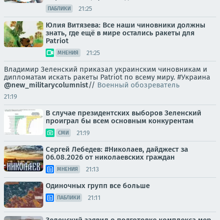
21:25
ПАБЛИКИ
Юлия Витязева: Все наши чиновники должны
знать, где ещё в мире остались ракеты для
Patriot
21:25
МНЕНИЯ
Владимир Зеленский приказал украинским чиновникам и
дипломатам искать ракеты Patriot по всему миру. #Украина
@new_militarycolumnist
//
Военный обозреватель
21:19
В случае президентских выборов Зеленский
проиграл бы всем основным конкурентам
21:19
СМИ
Сергей Лебедев: #Николаев, дайджест за
06.08.2026 от николаевских граждан
21:13
МНЕНИЯ
Одиночных групп все больше
21:11
ПАБЛИКИ