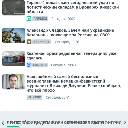
Герань-4 показывает сегодняшний удар по
логистическим складам в Броварах Киевской
области
Сегодня, 20:21
ПАБЛИКИ
Александр Сладков: Зачем нам украинские
батальоны, воюющие за Россию на СВО?
Сегодня, 19:30
ВОЕНКОРЫ
Хвалёная «распределённая генерация» уже
сдулась
Сегодня, 20:40
ПАБЛИКИ
Наш любимый самый бесполезный
военнопленный немецко-фашистский
журналист Джихади Джулиан Рёпке сообщает,
что всё плохо
Сегодня, 20:41
ПАБЛИКИ
ЛЕНТА
ТОП
ОФИЦ.
ВИДЕО
СМИ
ВОЕНКОРЫ
МНЕНИЯ
ПАБЛИКИ
ФОТО
ЛОНГРИДЫ