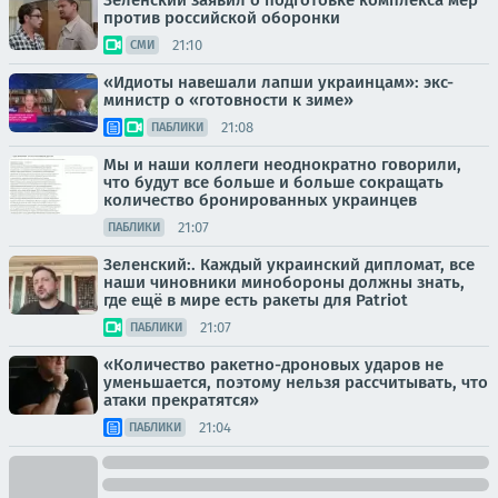
Зеленский заявил о подготовке комплекса мер
против российской оборонки
21:10
СМИ
«Идиоты навешали лапши украинцам»: экс-
министр о «готовности к зиме»
21:08
ПАБЛИКИ
Мы и наши коллеги неоднократно говорили,
что будут все больше и больше сокращать
количество бронированных украинцев
21:07
ПАБЛИКИ
Зеленский:. Каждый украинский дипломат, все
наши чиновники минобороны должны знать,
где ещё в мире есть ракеты для Patriot
21:07
ПАБЛИКИ
«Количество ракетно-дроновых ударов не
уменьшается, поэтому нельзя рассчитывать, что
атаки прекратятся»
21:04
ПАБЛИКИ