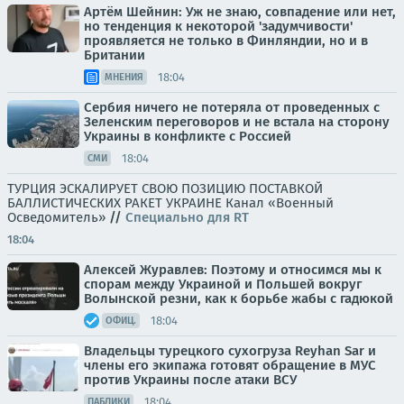
Артём Шейнин: Уж не знаю, совпадение или нет,
но тенденция к некоторой 'задумчивости'
проявляется не только в Финляндии, но и в
Британии
18:04
МНЕНИЯ
Сербия ничего не потеряла от проведенных с
Зеленским переговоров и не встала на сторону
Украины в конфликте с Россией
18:04
СМИ
ТУРЦИЯ ЭСКАЛИРУЕТ СВОЮ ПОЗИЦИЮ ПОСТАВКОЙ
БАЛЛИСТИЧЕСКИХ РАКЕТ УКРАИНЕ Канал «Военный
Осведомитель»
//
Специально для RT
18:04
Алексей Журавлев: Поэтому и относимся мы к
спорам между Украиной и Польшей вокруг
Волынской резни, как к борьбе жабы с гадюкой
18:04
ОФИЦ.
Владельцы турецкого сухогруза Reyhan Sar и
члены его экипажа готовят обращение в МУС
против Украины после атаки ВСУ
18:04
ПАБЛИКИ