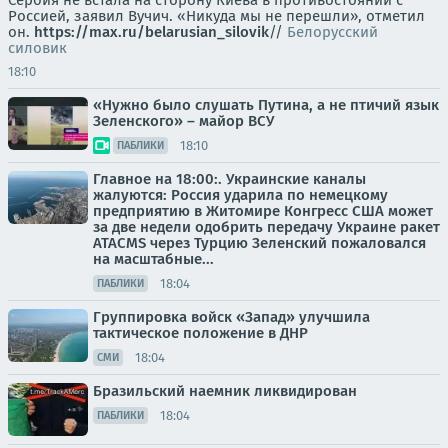
Сербия не встала на сторону Киева в противостоянии с
Россией, заявил Вучич. «Никуда мы не перешли», отметил
он.
https://max.ru/belarusian_silovik
//
Белорусский
силовик
18:10
«Нужно было слушать Путина, а не птичий язык
Зеленского» – майор ВСУ
18:10
ПАБЛИКИ
Главное на 18:00:. Украинские каналы
жалуются: Россия ударила по немецкому
предприятию в Житомире Конгресс США может
за две недели одобрить передачу Украине ракет
ATACMS через Турцию Зеленский пожаловался
на масштабные...
18:04
ПАБЛИКИ
Группировка войск «Запад» улучшила
тактическое положение в ДНР
18:04
СМИ
Бразильский наемник ликвидирован
18:04
ПАБЛИКИ