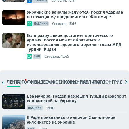
Сегодня, 16:51
ПАБЛИКИ
Украинские каналы жалуются: Россия ударила
по немецкому предприятию в Житомире
Сегодня, 15:16
ПАБЛИКИ
Если разрушение достигнет критического
уровня, Россия может обратиться к
использованию ядерного оружия - глава МИД
Турции Фидан
Сегодня, 13:45
СМИ
ЛЕНТА
ТОП
ОФИЦ.
ВИДЕО
СМИ
ВОЕНКОРЫ
МНЕНИЯ
ПАБЛИКИ
ФОТО
ЛОНГРИДЫ
Два майора: Госдеп разрешил Турции реэкспорт
вооружений на Украину
18:10
ПАБЛИКИ
В Раде признались о наличии 2 миллионов
уклонистов на Украине