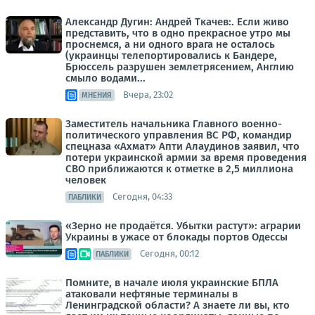
Александр Дугин: Андрей Ткачев:. Если живо
представить, что в одно прекрасное утро мы
проснемся, а ни одного врага не осталось
(украинцы телепортировались к Бандере,
Брюссель разрушен землетрясением, Англию
смыло водами...
Вчера, 23:02
МНЕНИЯ
Заместитель начальника Главного военно-
политического управления ВС РФ, командир
спецназа «Ахмат» Апти Алаудинов заявил, что
потери украинской армии за время проведения
СВО приближаются к отметке в 2,5 миллиона
человек
Сегодня, 04:33
ПАБЛИКИ
«Зерно не продаётся. Убытки растут»: аграрии
Украины в ужасе от блокады портов Одессы
Сегодня, 00:12
ПАБЛИКИ
Помните, в начале июля украинские БПЛА
атаковали нефтяные терминалы в
Ленинградской области? А знаете ли вы, кто