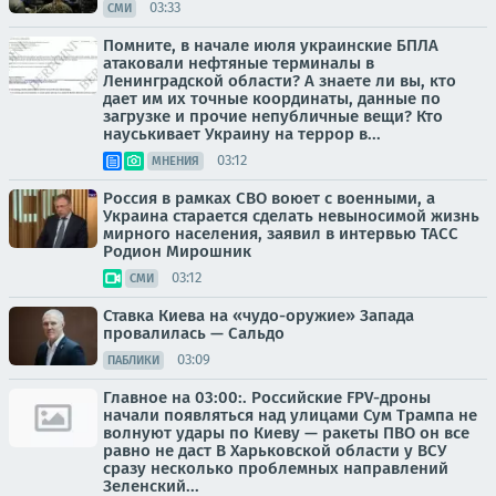
03:33
СМИ
Помните, в начале июля украинские БПЛА
атаковали нефтяные терминалы в
Ленинградской области? А знаете ли вы, кто
дает им их точные координаты, данные по
загрузке и прочие непубличные вещи? Кто
науськивает Украину на террор в...
03:12
МНЕНИЯ
Россия в рамках СВО воюет с военными, а
Украина старается сделать невыносимой жизнь
мирного населения, заявил в интервью ТАСС
Родион Мирошник
03:12
СМИ
Ставка Киева на «чудо-оружие» Запада
провалилась — Сальдо
03:09
ПАБЛИКИ
Главное на 03:00:. Российские FPV-дроны
начали появляться над улицами Сум Трампа не
волнуют удары по Киеву — ракеты ПВО он все
равно не даст В Харьковской области у ВСУ
сразу несколько проблемных направлений
Зеленский...