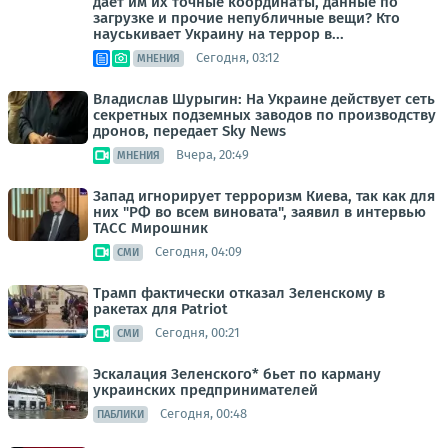
дает им их точные координаты, данные по
загрузке и прочие непубличные вещи? Кто
науськивает Украину на террор в...
Сегодня, 03:12
МНЕНИЯ
Владислав Шурыгин: На Украине действует сеть
секретных подземных заводов по производству
дронов, передает Sky News
Вчера, 20:49
МНЕНИЯ
Запад игнорирует терроризм Киева, так как для
них "РФ во всем виновата", заявил в интервью
ТАСС Мирошник
Сегодня, 04:09
СМИ
Трамп фактически отказал Зеленскому в
ракетах для Patriot
Сегодня, 00:21
СМИ
Эскалация Зеленского* бьет по карману
украинских предпринимателей
Сегодня, 00:48
ПАБЛИКИ