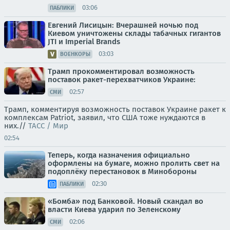
03:06
ПАБЛИКИ
Евгений Лисицын: Вчерашней ночью под
Киевом уничтожены склады табачных гигантов
JTI и Imperial Brands
03:03
ВОЕНКОРЫ
Трамп прокомментировал возможность
поставок ракет-перехватчиков Украине:
02:57
СМИ
Трамп, комментируя возможность поставок Украине ракет к
комплексам Patriot, заявил, что США тоже нуждаются в
них.//
ТАСС / Мир
02:54
Теперь, когда назначения официально
оформлены на бумаге, можно пролить свет на
подоплёку перестановок в Минобороны
02:30
ПАБЛИКИ
«Бомба» под Банковой. Новый скандал во
власти Киева ударил по Зеленскому
02:06
СМИ