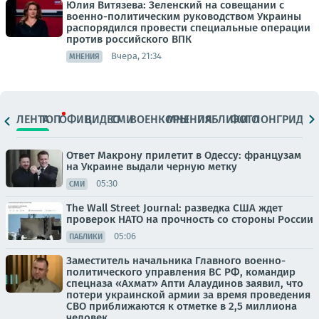
Юлия Витязева: Зеленский на совещании с
военно-политическим руководством Украины
распорядился провести специальные операции
против российского ВПК
Вчера, 21:34
МНЕНИЯ
ЛЕНТА
ТОП
ОФИЦ.
ВИДЕО
СМИ
ВОЕНКОРЫ
МНЕНИЯ
ПАБЛИКИ
ФОТО
ЛОНГРИДЫ
Ответ Макрону прилетит в Одессу: французам
на Украине выдали черную метку
05:30
СМИ
The Wall Street Journal: разведка США ждет
проверок НАТО на прочность со стороны России
05:06
ПАБЛИКИ
Заместитель начальника Главного военно-
политического управления ВС РФ, командир
спецназа «Ахмат» Апти Алаудинов заявил, что
потери украинской армии за время проведения
СВО приближаются к отметке в 2,5 миллиона
человек