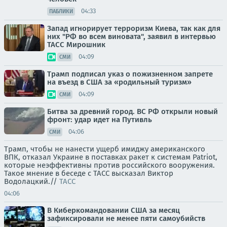
04:33
ПАБЛИКИ
Запад игнорирует терроризм Киева, так как для
них "РФ во всем виновата", заявил в интервью
ТАСС Мирошник
04:09
СМИ
Трамп подписал указ о пожизненном запрете
на въезд в США за «родильный туризм»
04:09
СМИ
Битва за древний город. ВС РФ открыли новый
фронт: удар идет на Путивль
04:06
СМИ
Трамп, чтобы не нанести ущерб имиджу американского
ВПК, отказал Украине в поставках ракет к системам Patriot,
которые неэффективны против российского вооружения.
Такое мнение в беседе с ТАСС высказал Виктор
Водолацкий.//
ТАСС
04:06
В Киберкомандовании США за месяц
зафиксировали не менее пяти самоубийств