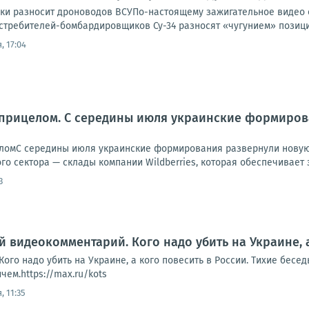
ски разносит дроноводов ВСУПо-настоящему зажигательное видео
требителей-бомбардировщиков Су-34 разносят «чугунием» позиции
, 17:04
 прицелом. С середины июля украинские формиров
ломС середины июля украинские формирования развернули новую к
о сектора — склады компании Wildberries, которая обеспечивает з
3
й видеокомментарий. Кого надо убить на Украине, 
ого надо убить на Украине, а кого повесить в России. Тихие бесе
ем.https://max.ru/kots
, 11:35