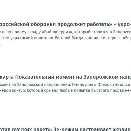
российской оборонки продолжит работать» – укро
ить по новому складу «Вайлдберриз», который строится в Белорус
этом украинский политолог Евгений Магда заявил в интервью «Евр
1
#карта Показательный момент на Запорожском нап
омент на Запорожском направлении. Очень долго Орехов считался
евой контур, который срывал любые попытки быстрого продвижения
9
тив русских ракет»: Зе-режим настраивает украин