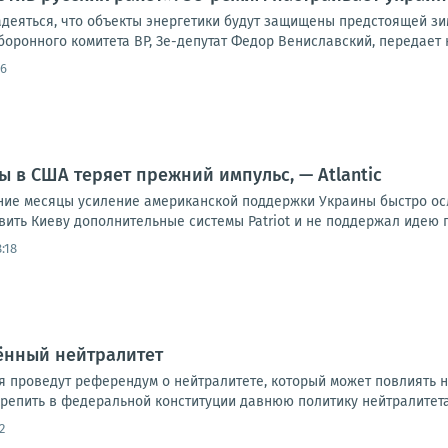
адеяться, что объекты энергетики будут защищены предстоящей зи
оронного комитета ВР, Зе-депутат Федор Вениславский, передает к
46
 в США теряет прежний импульс, — Atlantic
ние месяцы усиление американской поддержки Украины быстро ос
ить Киеву дополнительные системы Patriot и не поддержал идею п
:18
ённый нейтралитет
я проведут референдум о нейтралитете, который может повлиять 
репить в федеральной конституции давнюю политику нейтралитета,
2