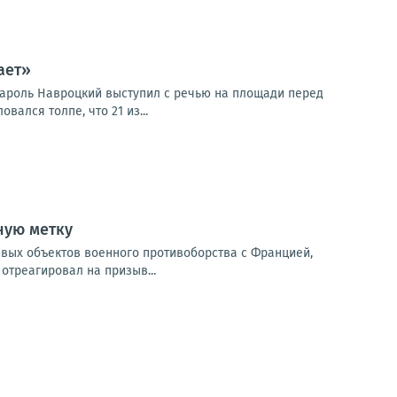
ает»
Кароль Навроцкий выступил с речью на площади перед
ался толпе, что 21 из...
ную метку
евых объектов военного противоборства с Францией,
отреагировал на призыв...