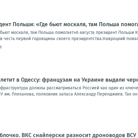
дент Польши: «Где бьют москаля, там Польша помог
 бьют москаля, там Польша помогает»6 августа президент Польши 
 честь первой годовщины своего президентства.Навроцкий пожалов
8
летит в Одессу: французам на Украине выдали чер
нфраструктура должны рассматриваться Россией как один из ключ
У им. Плеханова, полковник запаса Александр Перенджиев. Так он 
яблочко. ВКС снайперски разносит дроноводов ВСУ