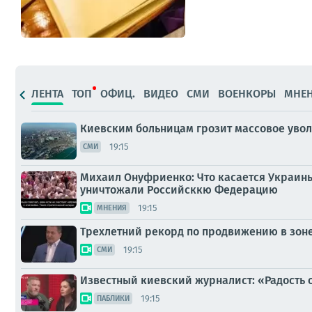
ЛЕНТА
ТОП
ОФИЦ.
ВИДЕО
СМИ
ВОЕНКОРЫ
МНЕ
Киевским больницам грозит массовое увол
19:15
СМИ
Михаил Онуфриенко: Что касается Украины,
уничтожали Российсккю Федерацию
19:15
МНЕНИЯ
Трехлетний рекорд по продвижению в зоне
19:15
СМИ
Известный киевский журналист: «Радость 
19:15
ПАБЛИКИ