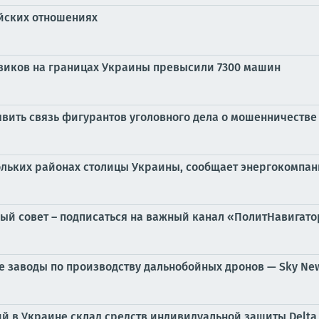
йских отношениях
овиков на границах Украины превысили 7300 машин
вить связь фигурантов уголовного дела о мошенничестве
кольких районах столицы Украины, сообщает энергокомпан
ый совет – подписаться на важный канал «ПолитНавигатор
е заводы по производству дальнобойных дронов — Sky Ne
 в Украине склад средств индивидуальной защиты Delta 