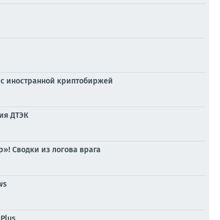
 с иностранной криптобиржей
ия ДТЭК
»! Сводки из логова врага
ws
Plus