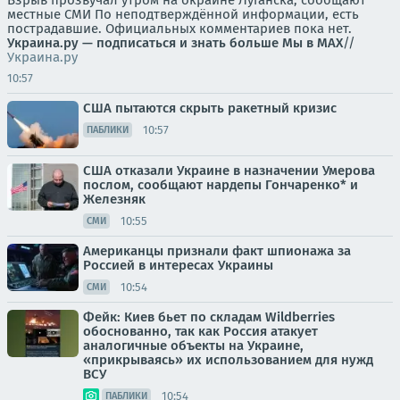
Взрыв прозвучал утром на окраине Луганска, сообщают
местные СМИ По неподтверждённой информации, есть
пострадавшие. Официальных комментариев пока нет.
Украина.ру — подписаться и знать больше
Мы в MAX
//
Украина.ру
10:57
США пытаются скрыть ракетный кризис
10:57
ПАБЛИКИ
США отказали Украине в назначении Умерова
послом, сообщают нардепы Гончаренко* и
Железняк
10:55
СМИ
Американцы признали факт шпионажа за
Россией в интересах Украины
10:54
СМИ
Фейк: Киев бьет по складам Wildberries
обоснованно, так как Россия атакует
аналогичные объекты на Украине,
«прикрываясь» их использованием для нужд
ВСУ
10:54
ПАБЛИКИ