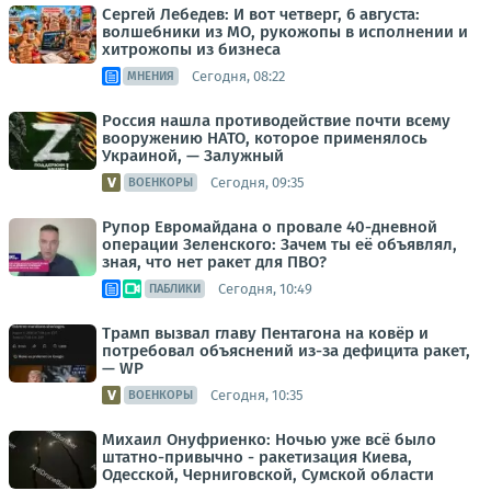
Сергей Лебедев: И вот четверг, 6 августа:
волшебники из МО, рукожопы в исполнении и
хитрожопы из бизнеса
Сегодня, 08:22
МНЕНИЯ
Россия нашла противодействие почти всему
вооружению НАТО, которое применялось
Украиной, — Залужный
Сегодня, 09:35
ВОЕНКОРЫ
Рупор Евромайдана о провале 40-дневной
операции Зеленского: Зачем ты её объявлял,
зная, что нет ракет для ПВО?
Сегодня, 10:49
ПАБЛИКИ
Трамп вызвал главу Пентагона на ковёр и
потребовал объяснений из-за дефицита ракет,
— WP
Сегодня, 10:35
ВОЕНКОРЫ
Михаил Онуфриенко: Ночью уже всё было
штатно-привычно - ракетизация Киева,
Одесской, Черниговской, Сумской области