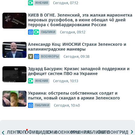
Сегодня, 07:12
МНЕНИЯ
КИЕВ В ОГНЕ. Зеленский, эта жалкая марионетка
мировых русофобов, в июне обещал 40 дней
террора с бомбардировками России
Сегодня, 09:12
ПАБЛИКИ
Александр Коц: ИНОСМИ Страхи Зеленского и
калининградские маневры
Сегодня, 09:38
ВОЕНКОРЫ
Эдуард Басурин: Кризис западной поддержки и
дефицит систем ПВО на Украине
Сегодня, 10:13
МНЕНИЯ
Украина: обстрелы собственных солдат и
пытки, новый скандал в армии Зеленского
Сегодня, 10:40
ПАБЛИКИ
ЛЕНТА
ТОП
ОФИЦ.
ВИДЕО
СМИ
ВОЕНКОРЫ
МНЕНИЯ
ПАБЛИКИ
ФОТО
ЛОНГРИДЫ