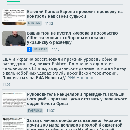
Евгений Попов: Европа проходит проверку на
контроль над своей судьбой
11:12
МНЕНИЯ
Вашингтон не пустил Умерова в посольство
США: экс-министр обороны возглавит
украинскую разведку
11:12
ПАБЛИКИ
США и Украина восстановили прежний уровень обмена
разведданными,
пишет
Politico. По мнению одного из
чиновников в Штатах, американские данные помогли Киеву
в дальнобойных ударах вглубь российской территории.
Подписаться на РИА Новости
//
РИА Новости
11:07
Руководитель канцелярии президента Польши
Богуцкий - призвал Туска отозвать у Зеленского
орден Белого Орла:
11:07
ПАБЛИКИ
Запад с начала конфликта направил Украине
почти 200 млрд долларов прямой бюджетной
помощи, сообщил глава Нацбанка Андрей