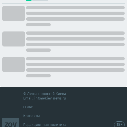
© Лента новостей Киева
Email:
info@kiev-news.ru
О нас
Контакты
ZOV
18+
Редакционная политика