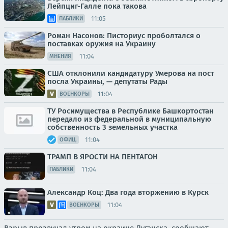
Лейпциг-Галле пока такова
11:05
ПАБЛИКИ
Роман Насонов: Писториус проболтался о
поставках оружия на Украину
11:04
МНЕНИЯ
США отклонили кандидатуру Умерова на пост
посла Украины, — депутаты Рады
11:04
ВОЕНКОРЫ
ТУ Росимущества в Республике Башкортостан
передало из федеральной в муниципальную
собственность 3 земельных участка
11:04
ОФИЦ.
ТРАМП В ЯРОСТИ НА ПЕНТАГОН
11:04
ПАБЛИКИ
Александр Коц: Два года вторжению в Курск
11:04
ВОЕНКОРЫ