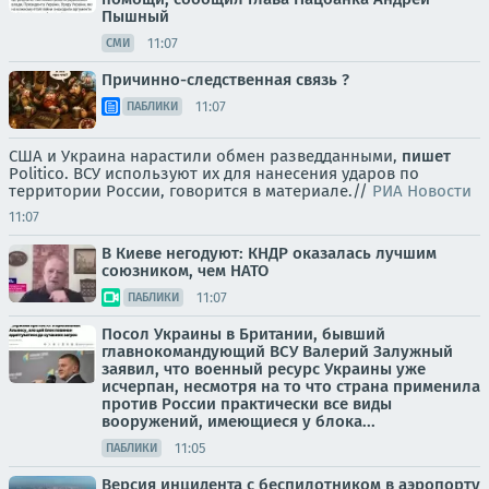
Пышный
11:07
СМИ
Причинно-следственная связь ?
11:07
ПАБЛИКИ
США и Украина нарастили обмен разведданными,
пишет
Politico. ВСУ используют их для нанесения ударов по
территории России, говорится в материале.//
РИА Новости
11:07
В Киеве негодуют: КНДР оказалась лучшим
союзником, чем НАТО
11:07
ПАБЛИКИ
Посол Украины в Британии, бывший
главнокомандующий ВСУ Валерий Залужный
заявил, что военный ресурс Украины уже
исчерпан, несмотря на то что страна применила
против России практически все виды
вооружений, имеющиеся у блока...
11:05
ПАБЛИКИ
Версия инцидента с беспилотником в аэропорту