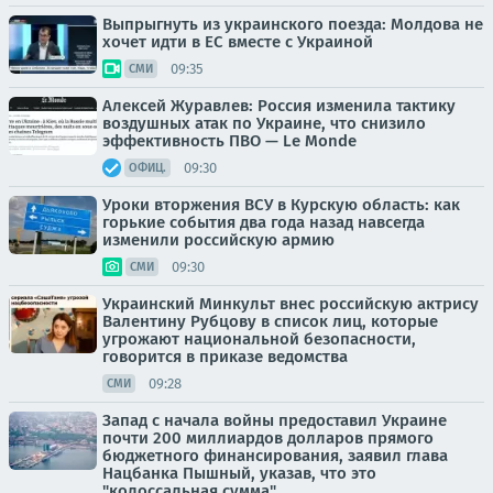
Выпрыгнуть из украинского поезда: Молдова не
хочет идти в ЕС вместе с Украиной
09:35
СМИ
Алексей Журавлев: Россия изменила тактику
воздушных атак по Украине, что снизило
эффективность ПВО — Le Monde
09:30
ОФИЦ.
Уроки вторжения ВСУ в Курскую область: как
горькие события два года назад навсегда
изменили российскую армию
09:30
СМИ
Украинский Минкульт внес российскую актрису
Валентину Рубцову в список лиц, которые
угрожают национальной безопасности,
говорится в приказе ведомства
09:28
СМИ
Запад с начала войны предоставил Украине
почти 200 миллиардов долларов прямого
бюджетного финансирования, заявил глава
Нацбанка Пышный, указав, что это
"колоссальная сумма"