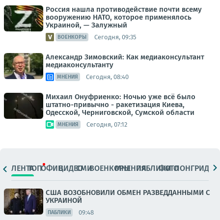
Россия нашла противодействие почти всему
вооружению НАТО, которое применялось
Украиной, — Залужный
Сегодня, 09:35
ВОЕНКОРЫ
Александр Зимовский: Как медиаконсультант
медиаконсультанту
Сегодня, 08:40
МНЕНИЯ
Михаил Онуфриенко: Ночью уже всё было
штатно-привычно - ракетизация Киева,
Одесской, Черниговской, Сумской области
Сегодня, 07:12
МНЕНИЯ
ЛЕНТА
ТОП
ОФИЦ.
ВИДЕО
СМИ
ВОЕНКОРЫ
МНЕНИЯ
ПАБЛИКИ
ФОТО
ЛОНГРИДЫ
США ВОЗОБНОВИЛИ ОБМЕН РАЗВЕДДАННЫМИ С
УКРАИНОЙ
09:48
ПАБЛИКИ