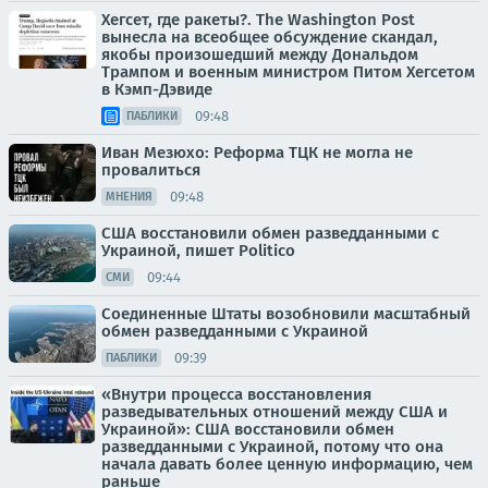
Хегсет, где ракеты?. The Washington Post
вынесла на всеобщее обсуждение скандал,
якобы произошедший между Дональдом
Трампом и военным министром Питом Хегсетом
в Кэмп-Дэвиде
09:48
ПАБЛИКИ
Иван Мезюхо: Реформа ТЦК не могла не
провалиться
09:48
МНЕНИЯ
США восстановили обмен разведданными с
Украиной, пишет Politico
09:44
СМИ
Соединенные Штаты возобновили масштабный
обмен разведданными с Украиной
09:39
ПАБЛИКИ
«Внутри процесса восстановления
разведывательных отношений между США и
Украиной»: США восстановили обмен
разведданными с Украиной, потому что она
начала давать более ценную информацию, чем
раньше