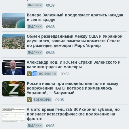
09:39
ПАБЛИКИ
Валера Залужный продолжает крутить наждак
и сеять зраду:
09:38
ПАБЛИКИ
Обмен разведданными между США и Украиной
улучшился, заявил замглавы комитета Сената
по разведке, демократ Марк Уорнер
09:38
ПАБЛИКИ
Александр Коц: ИНОСМИ Страхи Зеленского и
калининградские маневры
09:38
ВОЕНКОРЫ
Россия нашла противодействие почти всему
вооружению НАТО, которое применялось
Украиной, — Залужный
09:35
ВОЕНКОРЫ
А в это время Генштаб ВСУ скрипя зубами, но
признает катастрофическое положение на
фронте
09:35
ПАБЛИКИ