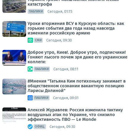
катастрофа
Сегодня, 01:15
ПАБЛИКИ
Уроки вторжения ВСУ в Курскую область: как
горькие события два года назад навсегда
изменили российскую армию
Сегодня, 09:30
СМИ
Доброе утро, Киев!. Доброе утро, подписчики!
Гоняют лысого почем зря даже его украинские
коллеги:
Сегодня, 08:11
ПАБЛИКИ
#Мнения "Татьяна Ким потихоньку занимает в
общественном сознании вакантную позицию
Ларисы Долиной"
Сегодня, 09:01
ПАБЛИКИ
Алексей Журавлев: Россия изменила тактику
воздушных атак по Украине, что снизило
эффективность ПВО — Le Monde
Сегодня, 09:30
ОФИЦ.