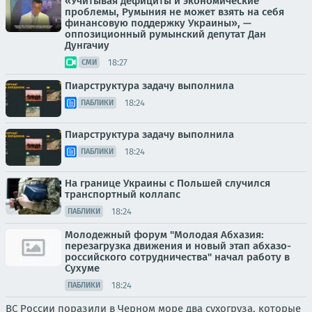
«Учитывая дефициты и экономические
проблемы, Румыния не может взять на себя
финансовую поддержку Украины», —
оппозиционный румынский депутат Дан
Дунгачиу
18:27
СМИ
Пиарструктура задачу выполнила
18:24
ПАБЛИКИ
Пиарструктура задачу выполнила
18:24
ПАБЛИКИ
На границе Украины с Польшей случился
транспортный коллапс
18:24
ПАБЛИКИ
Молодежный форум "Молодая Абхазия:
перезагрузка движения и новый этап абхазо-
российского сотрудничества" начал работу в
Сухуме
18:24
ПАБЛИКИ
ВС России поразили в Черном море два сухогруза, которые