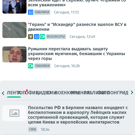
Зеленский едет в Сербию. Вучич: «Примем со
всем уважением»
Сегодня, 11:13
ПАБЛИКИ
"Герань" и "Искандер" разнесли эшелон ВСУ в
движении
Сегодня, 12:49
ВОЕНКОРЫ
Румыния перестала выдавать защиту
украинским мужчинам, бежавшим с Украины
через горы
Сегодня, 16:26
ПАБЛИКИ
ЛЕНТА
ТОП
ОФИЦ.
ВИДЕО
СМИ
ВОЕНКОРЫ
МНЕНИЯ
ПАБЛИКИ
ФОТО
ЛОНГРИДЫ
Посольство РФ в Берлине назвало инцидент с
беспилотником в аэропорту Лейпцига наспех
состряпанной провокацией, которая служит
целям Киева и европейских милитаристов
18:34
СМИ