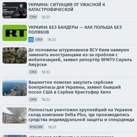
УКРАИНА: СИТУАЦИЯ ОТ УЖАСНОЙ К
КАТАСТРОФИЧЕСКОЙ
18:33
СМИ
УКРАИНА БЕЗ БАНДЕРЫ — КАК ПОЛЬША БЕЗ
ПОЛЯКОВ
18:33
СМИ
До половины штурмовиков ВСУ Киев намерен
заменить иностранцами из-за проблем с
мобилизацией, заявил репортёр BFMTV Сириль
Амурски
18:33
СМИ
Вашингтон помогал закупать сербские
боеприпасы для Украины, заявил бывший
посол США в Сербии Кристофер Хилл
18:33
СМИ
Полностью уничтожен крупнейший на Украине
склад компании Delta Plus, где производились
средства индивидуальной защиты и спецодежда
18:27
МНЕНИЯ