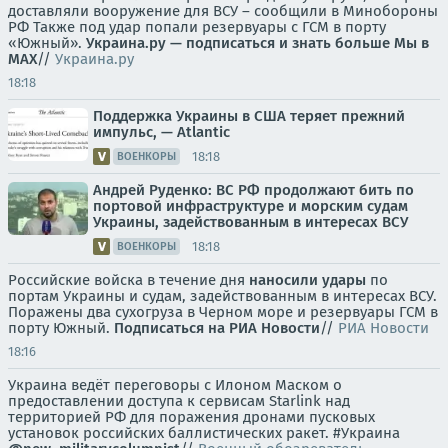
доставляли вооружение для ВСУ – сообщили в Минобороны
РФ Также под удар попали резервуары с ГСМ в порту
«Южный».
Украина.ру — подписаться и знать больше
Мы в
MAX
//
Украина.ру
18:18
Поддержка Украины в США теряет прежний
импульс, — Atlantic
18:18
ВОЕНКОРЫ
Андрей Руденко: ВС РФ продолжают бить по
портовой инфраструктуре и морским судам
Украины, задействованным в интересах ВСУ
18:18
ВОЕНКОРЫ
Российские войска в течение дня
наносили удары
по
портам Украины и судам, задействованным в интересах ВСУ.
Поражены два сухогруза в Черном море и резервуары ГСМ в
порту Южный.
Подписаться на РИА Новости
//
РИА Новости
18:16
Украина ведёт переговоры с Илоном Маском о
предоставлении доступа к сервисам Starlink над
территорией РФ для поражения дронами пусковых
установок российских баллистических ракет. #Украина