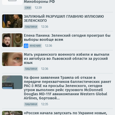
Минобороны РФ
12:39
СМИ
ЗАЛУЖНЫЙ РАЗРУШИЛ ГЛАВНУЮ ИЛЛЮЗИЮ
ЗЕЛЕНСКОГО
12:36
ПАБЛИКИ
Елена Панина: Зеленский сегодня проиграл бы
выборы вообще всем
12:36
МНЕНИЯ
Мать украинского военного избили и выгнали
из автобуса во Львовской области за русский
язык
12:36
ПАБЛИКИ
На фоне заявления Трампа об отказе в
передаче перехватчиков баллистических ракет
PAC-3 MSE на просьбы Зеленского, сегодня
утром выполнен рейс грузового McDonnell
Douglas MD-11F авиакомпании Western Global
Airlines, бортовой...
12:35
ПАБЛИКИ
«Россия начала запускать по Украине новые,