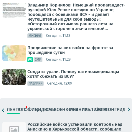
Владимир Корнилов: Немецкий пропагандист-
русофоб Юля Репке поездил по Украине,
пообщался с боевиками ВСУ - и делает
неутешительные для себя выводы:
«Осторожный оптимизм раннего лета на
украинской стороне в значительной...
Сегодня, 11:13
МНЕНИЯ
Продвижение наших войск на фронте за
прошедшие сутки
Сегодня, 11:29
СМИ
Солдаты удачи. Почему латиноамериканцы
хотят сбежать из ВСУ?
Сегодня, 12:09
ПАБЛИКИ
ЛЕНТА
ТОП
ОФИЦ.
ВИДЕО
СМИ
ВОЕНКОРЫ
МНЕНИЯ
ПАБЛИКИ
ФОТО
ЛОНГРИДЫ
Российские войска установили контроль над
Анискино в Харьковской области, сообщило