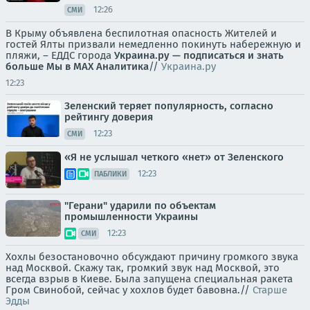
12:26
СМИ
В Крыму объявлена беспилотная опасность Жителей и
гостей Ялты призвали немедленно покинуть набережную и
пляжи, – ЕДДС города
Украина.ру — подписаться и знать
больше
Мы в MAX
Аналитика
//
Украина.ру
12:23
Зеленский теряет популярность, согласно
рейтингу доверия
12:23
СМИ
«Я не услышал четкого «нет» от Зеленского
12:23
ПАБЛИКИ
"Герани" ударили по объектам
промышленности Украины
12:23
СМИ
Хохлы безостановочно обсуждают причину громкого звука
над Москвой. Скажу так, громкий звук над Москвой, это
всегда взрыв в Киеве. Была запущена специальная ракета
Гром Свинобой, сейчас у хохлов будет бавовна.//
Старше
Эдды