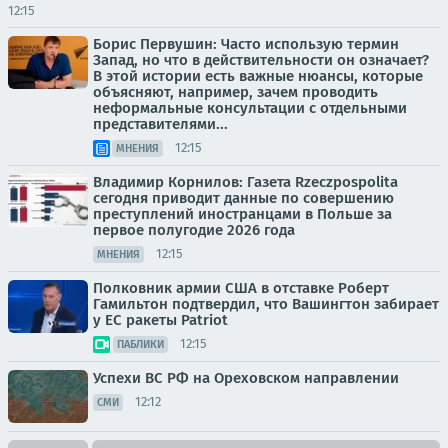
12:15
Борис Первушин: Часто использую термин
Запад, но что в действительности он означает?
В этой истории есть важные нюансы, которые
объясняют, например, зачем проводить
неформальные консультации с отдельными
представителями...
12:15
МНЕНИЯ
Владимир Корнилов: Газета Rzeczpospolita
сегодня приводит данные по совершению
преступлений иностранцами в Польше за
первое полугодие 2026 года
12:15
МНЕНИЯ
Полковник армии США в отставке Роберт
Гамильтон подтвердил, что Вашингтон забирает
у ЕС ракеты Patriot
12:15
ПАБЛИКИ
Успехи ВС РФ на Ореховском направлении
12:12
СМИ