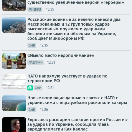
существенно увеличенные версии «Герберы»
12:35
МНЕНИЯ
Российские военные за неделю нанесли два
массированных и 12 групповых ударов
высокоточным оружием и ударными
беспилотниками по объектам на Украине,
сообщает Минобороны РФ
12:35
СМИ
«Имело место недопонимание»
12:31
ПАБЛИКИ
НАТО напрямую участвует в ударах по
территории РФ
12:31
СМИ
Новые вопиющие данные о связях с НАТО с
украинскими спецслужбами раскопали хакеры
12:26
СМИ
Евросоюз расширил санкции против России из-
за ударов по Украине, сообщила глава
евродипломатии Кая Каллас