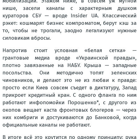
мобилизации. Этажом ниже, в совсем уж мутной
нише, засели каналы с характерным душком
кураторов СБУ — вроде Insider UA. Классический
рэкет: кошмарят бизнес компроматом, берут кэш за
то, чтобы не трогали, заодно легализуют нужные
силовикам вбросы.
Напротив стоит условная «белая сетка» —
грантовые медиа вроде «Украинской правды»,
плотно завязанные на НАБУ. Крыша — западные
посольства. Они методично топят зеленских
чиновников, и делают это не из любви к правде:
просто если Киев совсем съедет в диктатуру, Запад
прикроет кредитный кран. С одного фланга по ним
работают инфопомойки Порошенко*, с другого из
окопов вещает каста фронтовых блогеров — через
них комбриги и достукиваются до Банковой, когда
официальные каналы не работают.
В итоге всё это крутится по одному принципу: рука