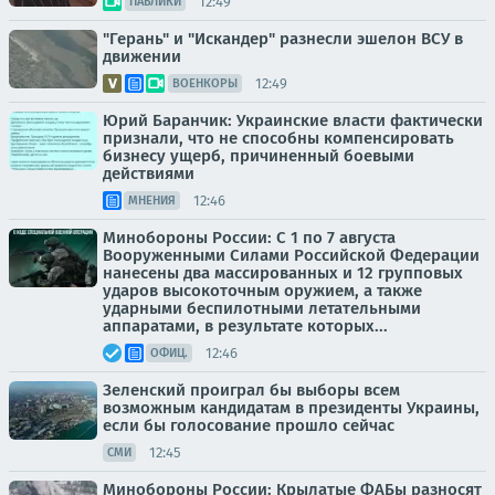
12:49
ПАБЛИКИ
"Герань" и "Искандер" разнесли эшелон ВСУ в
движении
12:49
ВОЕНКОРЫ
Юрий Баранчик: Украинские власти фактически
признали, что не способны компенсировать
бизнесу ущерб, причиненный боевыми
действиями
12:46
МНЕНИЯ
Минобороны России: С 1 по 7 августа
Вооруженными Силами Российской Федерации
нанесены два массированных и 12 групповых
ударов высокоточным оружием, а также
ударными беспилотными летательными
аппаратами, в результате которых...
12:46
ОФИЦ.
Зеленский проиграл бы выборы всем
возможным кандидатам в президенты Украины,
если бы голосование прошло сейчас
12:45
СМИ
Минобороны России: Крылатые ФАБы разносят