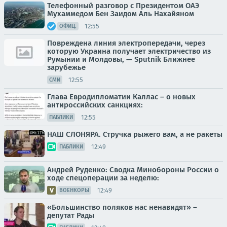
Телефонный разговор с Президентом ОАЭ
Мухаммедом Бен Заидом Аль Нахайяном
12:55
ОФИЦ.
Повреждена линия электропередачи, через
которую Украина получает электричество из
Румынии и Молдовы, — Sputnik Ближнее
зарубежье
12:55
СМИ
Глава Евродипломатии Каллас – о новых
антироссийских санкциях:
12:55
ПАБЛИКИ
НАШ СЛОНЯРА. Стручка рыжего вам, а не ракеты
12:49
ПАБЛИКИ
Андрей Руденко: Сводка Минобороны России о
ходе спецоперации за неделю:
12:49
ВОЕНКОРЫ
«Большинство поляков нас ненавидят» –
депутат Рады