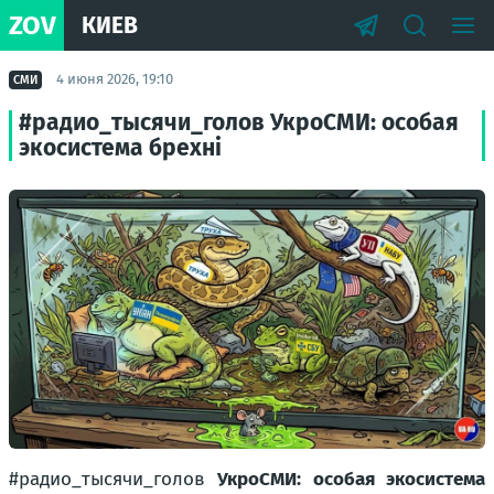
ZOV
КИЕВ
4 июня 2026, 19:10
СМИ
#радио_тысячи_голов УкроСМИ: особая
экосистема брехні
#радио_тысячи_голов
УкроСМИ: особая экосистема