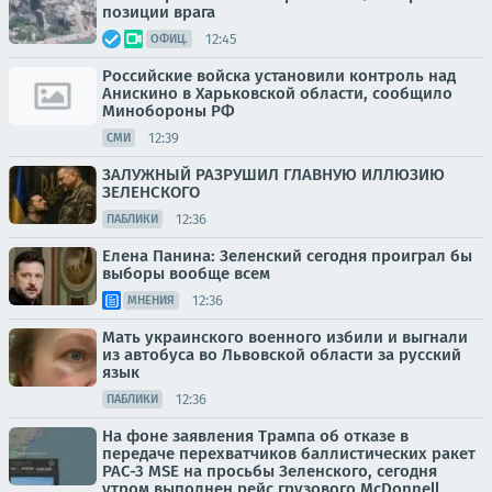
позиции врага
12:45
ОФИЦ.
Российские войска установили контроль над
Анискино в Харьковской области, сообщило
Минобороны РФ
12:39
СМИ
ЗАЛУЖНЫЙ РАЗРУШИЛ ГЛАВНУЮ ИЛЛЮЗИЮ
ЗЕЛЕНСКОГО
12:36
ПАБЛИКИ
Елена Панина: Зеленский сегодня проиграл бы
выборы вообще всем
12:36
МНЕНИЯ
Мать украинского военного избили и выгнали
из автобуса во Львовской области за русский
язык
12:36
ПАБЛИКИ
На фоне заявления Трампа об отказе в
передаче перехватчиков баллистических ракет
PAC-3 MSE на просьбы Зеленского, сегодня
утром выполнен рейс грузового McDonnell