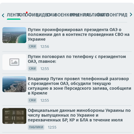
ЛЕНТА
ТОП
ОФИЦ.
ВИДЕО
СМИ
ВОЕНКОРЫ
МНЕНИЯ
ПАБЛИКИ
ФОТО
ЛОНГРИДЫ
Путин проинформировал президента ОАЭ о
положении дел в контексте проведения СВО на
Украине
12:56
СМИ
Путин поговорил по телефону с президентом
ОАЭ, главное:
12:55
СМИ
Владимир Путин провел телефонный разговор
с президентом ОАЭ, обсудили текущую
ситуацию в зоне Персидского залива, сообщили
в Кремле
12:55
СМИ
Официальные данные минобороны Украины по
числу выпущенных по Украине и
перехваченных БР, КР и БЛА в течение июля
12:55
ПАБЛИКИ