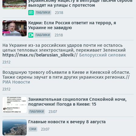
украинскому нацисту в Белграде тысячи сербов
выходят на улицы с протестом
23:18
ПАБЛИКИ
Кедми: Если Россия ответит на террор, я
Украине не завидую
23:18
ПАБЛИКИ
На Украине из-за российских ударов почти не осталось
целых тепловых электростанций, переживает Зеленский
https://max.ru/belarusian_silovik
//
Белорусский силовик
23:12
Воздушную тревогу объявили в Киеве и Киевской области.
Также сирены звучат в пяти других украинских регионах.//
РИА Новости
23:12
Занимательная социология Спокойной ночи,
подписчики! Погода в Киеве: 15
23:07
ПАБЛИКИ
Главные новости к вечеру 8 августа
23:07
СМИ