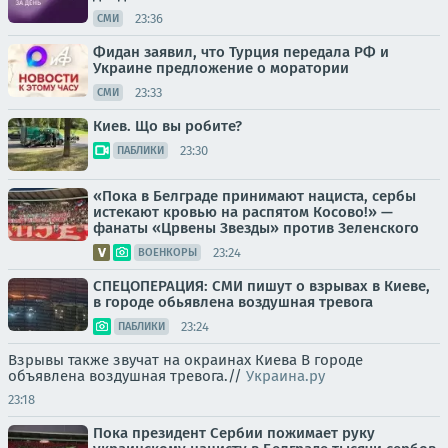
23:36
СМИ
Фидан заявил, что Турция передала РФ и
Украине предложение о моратории
23:33
СМИ
Киев. Що вы робите?
23:30
ПАБЛИКИ
«Пока в Белграде принимают нациста, сербы
истекают кровью на распятом Косово!» —
фанаты «Црвены Звезды» против Зеленского
23:24
ВОЕНКОРЫ
СПЕЦОПЕРАЦИЯ: СМИ пишут о взрывах в Киеве,
в городе обьявлена воздушная тревога
23:24
ПАБЛИКИ
Взрывы также звучат на окраинах Киева В городе
объявлена воздушная тревога.//
Украина.ру
23:18
Пока президент Сербии пожимает руку