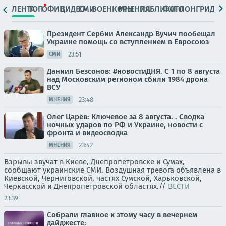
ЛЕНТА
ТОП
ОФИЦ.
ВИДЕО
СМИ
ВОЕНКОРЫ
МНЕНИЯ
ПАБЛИКИ
ФОТО
ЛОНГРИДЫ
Президент Сербии Александр Вучич пообещал
Украине помощь со вступлением в Евросоюз
23:51
СМИ
Даниил Безсонов: #новостиДНЯ. С 1 по 8 августа
над Московским регионом сбили 1984 дрона
ВСУ
23:48
МНЕНИЯ
Олег Царёв: Ключевое за 8 августа. . Сводка
ночных ударов по РФ и Украине, новости с
фронта и видеосводка
23:42
МНЕНИЯ
Взрывы звучат в Киеве, Днепропетровске и Сумах,
сообщают украинские СМИ. Воздушная тревога объявлена в
Киевской, Черниговской, частях Сумской, Харьковской,
Черкасской и Днепропетровской областях.//
ВЕСТИ
23:39
Собрали главное к этому часу в вечернем
дайджесте: