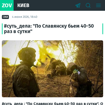
ZOV
КИЕВ
4 июня 2026, 18:40
СМИ
#суть_дела: "По Славянску бьем 40-50
раз в сутки"
#суть_дела : "По Славянску бьем 40-50 раз в сутки". О