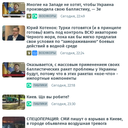
Многие на Западе не хотят, чтобы Украина
производила свою баллистику, — Зе
Сегодня, 22:49
ВОЕНКОРЫ
Юрий Котенок: Турки готовятся (и в принципе
готовы) взять под контроль ВСЮ акваторию
Черного моря, пока как бы мягко предлагая
свои условия по "замораживанию" боевых
действий в водной среде
Сегодня, 22:24
ВОЕНКОРЫ
Оказывается, с массовым применением своих
баллистических ракет проблемы у Украины
будут, потому что в этих ракетах «кое-что» -
импортные компоненты
Сегодня, 22:18
ПАБЛИКИ
Киев. Що вы робите?
Сегодня, 23:30
ПАБЛИКИ
СПЕЦОПЕРАЦИЯ: СМИ пишут о взрывах в Киеве,
в городе обьявлена воздушная тревога