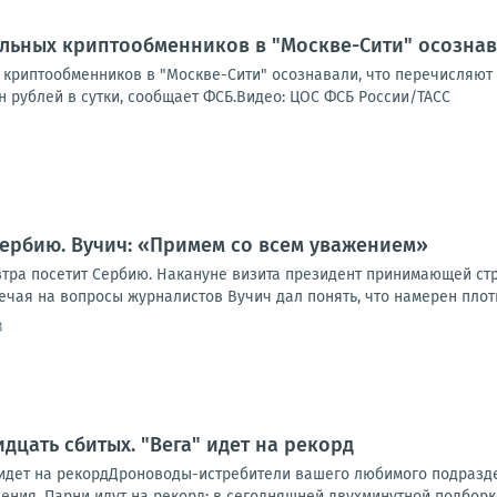
льных криптообменников в "Москве-Сити" осознава
криптообменников в "Москве-Сити" осознавали, что перечисляют с
н рублей в сутки, сообщает ФСБ.Видео: ЦОС ФСБ России/ТАСС
Сербию. Вучич: «Примем со всем уважением»
втра посетит Сербию. Накануне визита президент принимающей с
чая на вопросы журналистов Вучич дал понять, что намерен плотн
3
дцать сбитых. "Вега" идет на рекорд
" идет на рекордДроноводы-истребители вашего любимого подразд
ния. Парни идут на рекорд: в сегодняшней двухминутной подборке 