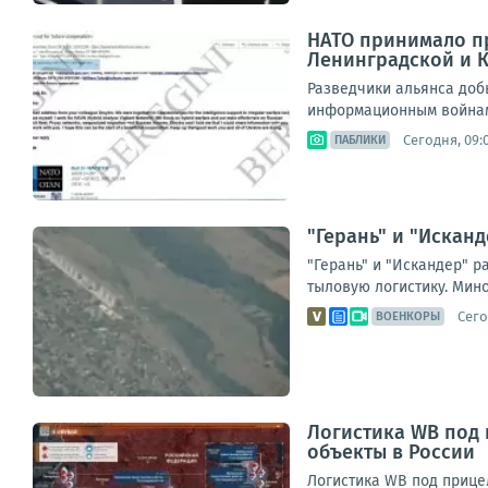
НАТО принимало пр
Ленинградской и 
Разведчики альянса доб
информационным войнам.П
Сегодня, 09:
ПАБЛИКИ
"Герань" и "Искан
"Герань" и "Искандер" 
тыловую логистику. Мин
Сего
ВОЕНКОРЫ
Логистика WB под
объекты в России
Логистика WB под прице