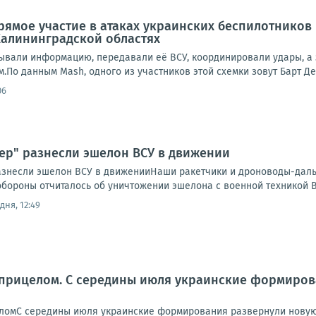
ямое участие в атаках украинских беспилотников
Калининградской областях
ывали информацию, передавали её ВСУ, координировали удары, а 
о данным Mash, одного из участников этой схемки зовут Барт Де 
06
дер" разнесли эшелон ВСУ в движении
разнесли эшелон ВСУ в движенииНаши ракетчики и дроноводы-дал
обороны отчиталось об уничтожении эшелона с военной техникой В
дня, 12:49
 прицелом. С середины июля украинские формиров
ломС середины июля украинские формирования развернули новую к