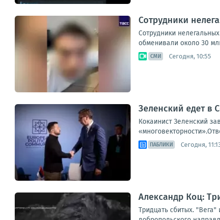
Сотрудники нелега
Сотрудники нелегальных 
обменивали около 30 мл
Сегодня, 10:55
СМИ
Зеленский едет в 
Кокаинист Зеленский за
«многовекторности».Отве
Сегодня, 11:1
ПАБЛИКИ
Александр Коц: Три
Тридцать сбитых. "Вега
добропольского направле