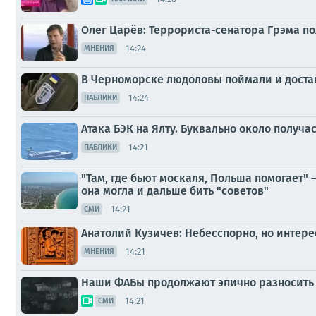
Олег Царёв: Террориста-сенатора Грэма п
14:24
МНЕНИЯ
В Черноморске людоловы поймали и доста
14:24
ПАБЛИКИ
Атака БЭК на Ялту. Буквально около полу
14:21
ПАБЛИКИ
"Там, где бьют москаля, Польша помогает"
она могла и дальше бить "советов"
14:21
СМИ
Анатолий Кузичев: Небесспорно, но интере
14:21
МНЕНИЯ
Наши ФАБы продолжают эпично разносить
14:21
СМИ