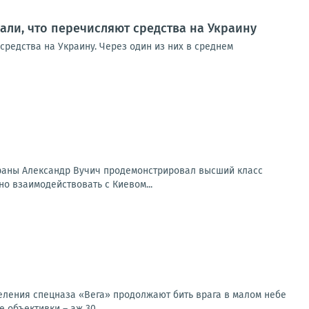
ли, что перечисляют средства на Украину
редства на Украину. Через один из них в среднем
траны Александр Вучич продемонстрировал высший класс
о взаимодействовать с Киевом...
еления спецназа «Вега» продолжают бить врага в малом небе
объективки – аж 30...