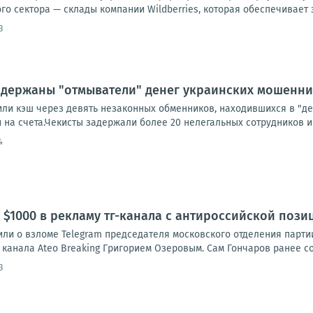
о сектора — склады компании Wildberries, которая обеспечивает з
3
задержаны "отмыватели" денег украинских мошенн
ли кэш через девять незаконных обменников, находившихся в "де
на счета.Чекисты задержали более 20 нелегальных сотрудников и 
4
$1000 в рекламу тг-канала с антироссийской пози
ли о взломе Telegram председателя московского отделения парти
канала Ateo Breaking Григорием Озеровым. Сам Гончаров ранее со
3