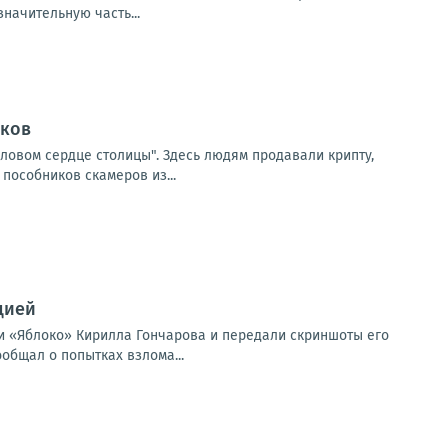
начительную часть...
иков
ловом сердце столицы". Здесь людям продавали крипту,
пособников скамеров из...
цией
и «Яблоко» Кирилла Гончарова и передали скриншоты его
общал о попытках взлома...