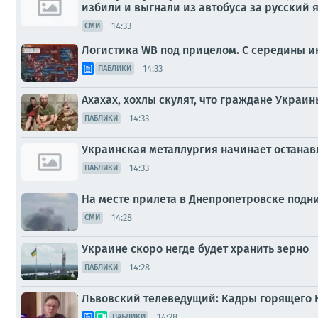
избили и выгнали из автобуса за русский я
14:33
СМИ
Логистика WB под прицелом. С середины 
14:33
ПАБЛИКИ
Ахахах, хохлы скулят, что граждане Украин
14:33
ПАБЛИКИ
Украинская металлургия начинает останав
14:33
ПАБЛИКИ
На месте прилета в Днепропетровске подн
14:28
СМИ
Украине скоро негде будет хранить зерно
14:28
ПАБЛИКИ
Львовский телеведущий: Кадры горящего К
14:28
ПАБЛИКИ