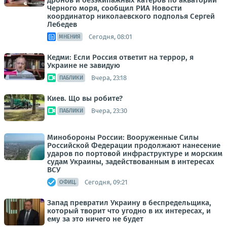
дронов и безэкипажных катеров по акватории
Черного моря, сообщил РИА Новости
координатор николаевского подполья Сергей
Лебедев
Сегодня, 08:01
МНЕНИЯ
Кедми: Если Россия ответит на террор, я
Украине не завидую
Вчера, 23:18
ПАБЛИКИ
Киев. Що вы робите?
Вчера, 23:30
ПАБЛИКИ
Минобороны России: Вооруженные Силы
Российской Федерации продолжают нанесение
ударов по портовой инфраструктуре и морским
судам Украины, задействованным в интересах
ВСУ
Сегодня, 09:21
ОФИЦ.
Запад превратил Украину в беспредельщика,
который творит что угодно в их интересах, и
ему за это ничего не будет