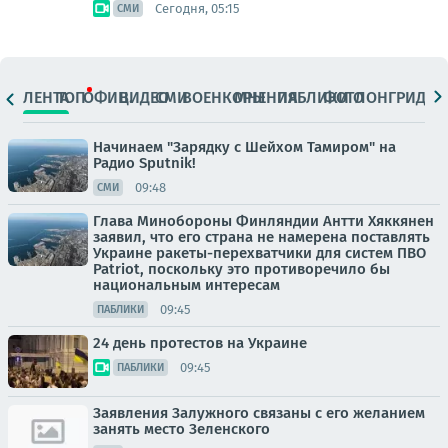
Сегодня, 05:15
СМИ
ЛЕНТА
ТОП
ОФИЦ.
ВИДЕО
СМИ
ВОЕНКОРЫ
МНЕНИЯ
ПАБЛИКИ
ФОТО
ЛОНГРИДЫ
Начинаем "Зарядку с Шейхом Тамиром" на
Радио Sputnik!
09:48
СМИ
Глава Минобороны Финляндии Антти Хяккянен
заявил, что его страна не намерена поставлять
Украине ракеты-перехватчики для систем ПВО
Patriot, поскольку это противоречило бы
национальным интересам
09:45
ПАБЛИКИ
24 день протестов на Украине
09:45
ПАБЛИКИ
Заявления Залужного связаны с его желанием
занять место Зеленского