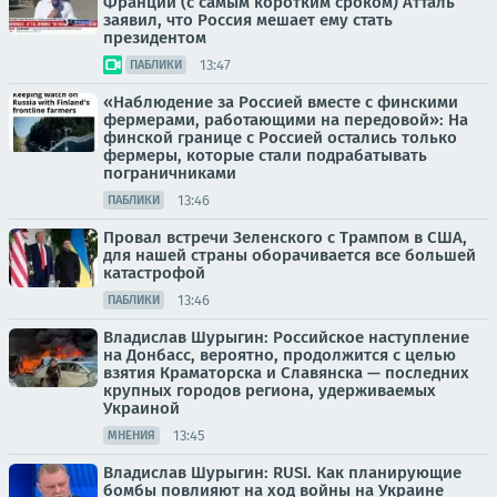
Франции (с самым коротким сроком) Атталь
заявил, что Россия мешает ему стать
президентом
13:47
ПАБЛИКИ
«Наблюдение за Россией вместе с финскими
фермерами, работающими на передовой»: На
финской границе с Россией остались только
фермеры, которые стали подрабатывать
пограничниками
13:46
ПАБЛИКИ
Провал встречи Зеленского с Трампом в США,
для нашей страны оборачивается все большей
катастрофой
13:46
ПАБЛИКИ
Владислав Шурыгин: Российское наступление
на Донбасс, вероятно, продолжится с целью
взятия Краматорска и Славянска — последних
крупных городов региона, удерживаемых
Украиной
13:45
МНЕНИЯ
Владислав Шурыгин: RUSI. Как планирующие
бомбы повлияют на ход войны на Украине