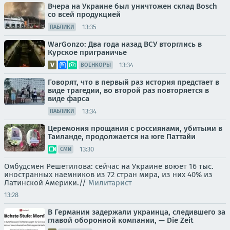
Вчера на Украине был уничтожен склад Bosch
со всей продукцией
13:35
ПАБЛИКИ
WarGonzo: Два года назад ВСУ вторглись в
Курское приграничье
13:34
ВОЕНКОРЫ
Говорят, что в первый раз история предстает в
виде трагедии, во второй раз повторяется в
виде фарса
13:34
ПАБЛИКИ
Церемония прощания с россиянами, убитыми в
Таиланде, продолжается на юге Паттайи
13:30
СМИ
Омбудсмен Решетилова: сейчас на Украине воюет 16 тыс.
иностранных наемников из 72 стран мира, из них 40% из
Латинской Америки.//
Милитарист
13:28
В Германии задержали украинца, следившего за
главой оборонной компании, — Die Zeit