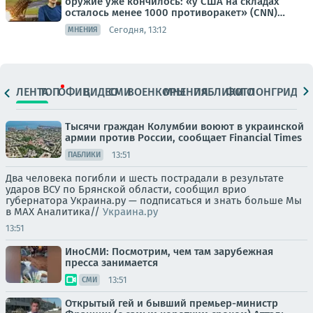
оружие уже кончилось: «у США на складах
осталось менее 1000 противоракет» (CNN)…
Сегодня, 13:12
МНЕНИЯ
ЛЕНТА
ТОП
ОФИЦ.
ВИДЕО
СМИ
ВОЕНКОРЫ
МНЕНИЯ
ПАБЛИКИ
ФОТО
ЛОНГРИДЫ
Тысячи граждан Колумбии воюют в украинской
армии против России, сообщает Financial Times
13:51
ПАБЛИКИ
Два человека погибли и шесть пострадали в результате
ударов ВСУ по Брянской области, сообщил врио
губернатора Украина.ру — подписаться и знать больше Мы
в MAX Аналитика//
Украина.ру
13:51
ИноСМИ: Посмотрим, чем там зарубежная
пресса занимается
13:51
СМИ
Открытый гей и бывший премьер-министр