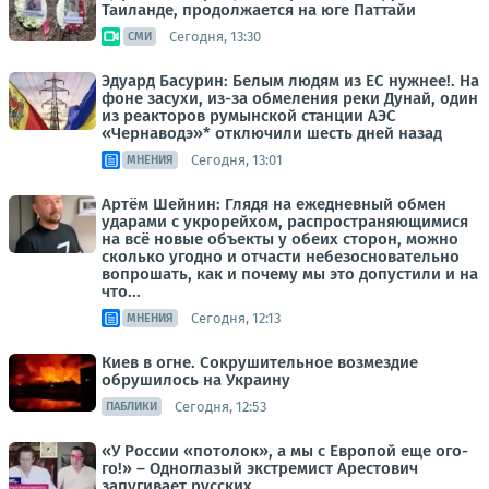
Таиланде, продолжается на юге Паттайи
Сегодня, 13:30
СМИ
Эдуард Басурин: Белым людям из ЕС нужнее!. На
фоне засухи, из-за обмеления реки Дунай, один
из реакторов румынской станции АЭС
«Чернаводэ»* отключили шесть дней назад
Сегодня, 13:01
МНЕНИЯ
Артём Шейнин: Глядя на ежедневный обмен
ударами с укрорейхом, распространяющимися
на всё новые объекты у обеих сторон, можно
сколько угодно и отчасти небезосновательно
вопрошать, как и почему мы это допустили и на
что...
Сегодня, 12:13
МНЕНИЯ
Киев в огне. Сокрушительное возмездие
обрушилось на Украину
Сегодня, 12:53
ПАБЛИКИ
«У России «потолок», а мы с Европой еще ого-
го!» – Одноглазый экстремист Арестович
запугивает русских