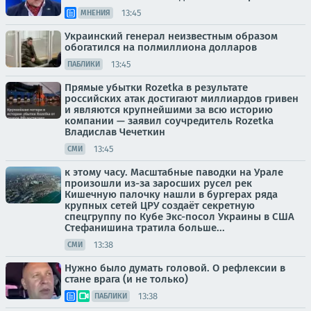
13:45
МНЕНИЯ
Украинский генерал неизвестным образом
обогатился на полмиллиона долларов
13:45
ПАБЛИКИ
Прямые убытки Rozetka в результате
российских атак достигают миллиардов гривен
и являются крупнейшими за всю историю
компании — заявил соучредитель Rozetka
Владислав Чечеткин
13:45
СМИ
к этому часу. Масштабные паводки на Урале
произошли из-за заросших русел рек
Кишечную палочку нашли в бургерах ряда
крупных сетей ЦРУ создаёт секретную
спецгруппу по Кубе Экс-посол Украины в США
Стефанишина тратила больше...
13:38
СМИ
Нужно было думать головой. О рефлексии в
стане врага (и не только)
13:38
ПАБЛИКИ