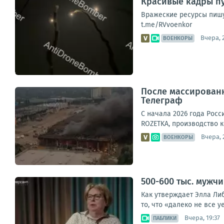
Красивые кадры пу
Вражеские ресурсы пишу
t.me/RVvoenkor
Вчера, 
ВОЕНКОРЫ
После массированн
Телеграф
С начала 2026 года Росс
ROZETKA, производство к
Вчера, 
ВОЕНКОРЫ
500-600 тыс. мужч
Как утверждает Элла Ли
то, что «далеко не все уе
Вчера, 19:37
ПАБЛИКИ