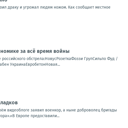
роил драку и угрожал людям ножом. Как сообщает местное
номике за всё время войны
е российского обстрела:НовусРозеткаФоззи ГрупСильпо Фуд /
абен УкраинаЕвробетонНовая...
Сладков
воём видеоблоге заявил военкор, а ныне доброволец бригады
ра».«В Европе предоставили...