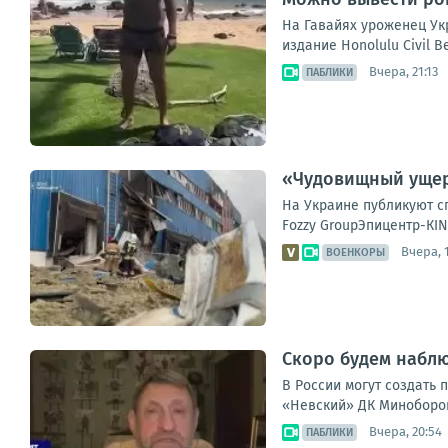
На Гавайях уроженец Ук
издание Honolulu Civil B
Вчера, 21:13
ПАБЛИКИ
«Чудовищный ущерб
На Украине публикуют с
Fozzy GroupЭпицентр-КI
Вчера, 
ВОЕНКОРЫ
Скоро будем набл
В России могут создать
«Невский» ДК Миноборон
Вчера, 20:54
ПАБЛИКИ