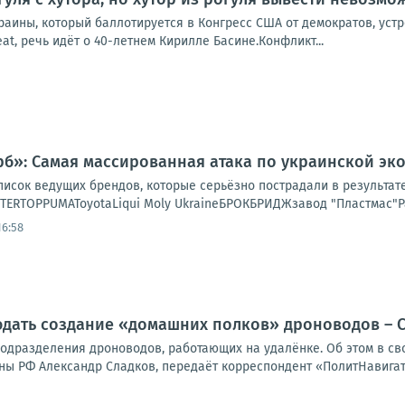
раины, который баллотируется в Конгресс США от демократов, уст
eat, речь идёт о 40-летнем Кирилле Басине.Конфликт...
»: Самая массированная атака по украинской эко
писок ведущих брендов, которые серьёзно пострадали в результат
NTERTOPPUMAToyotaLiqui Moly UkraineБРОКБРИДЖзавод "Пластмас"Р
16:58
юдать создание «домашних полков» дроноводов – 
 подразделения дроноводов, работающих на удалёнке. Об этом в с
ы РФ Александр Сладков, передаёт корреспондент «ПолитНавигато