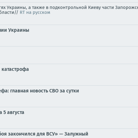
стях Украины, а также в подконтрольной Киеву части Запоро
области//
RT на русском
нии Украины
я катастрофа
фа: главная новость СВО за сутки
 5 августа
боя закончился для ВСУ» — Залужный