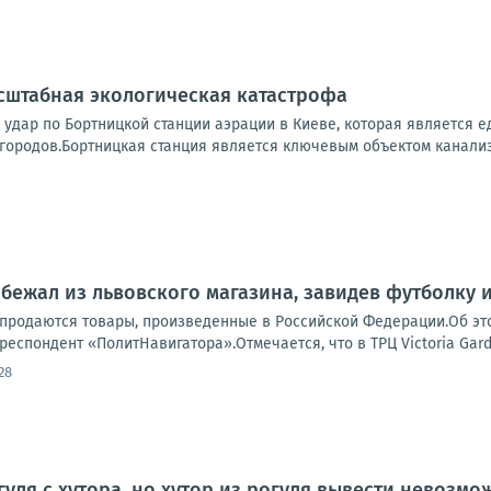
сштабная экологическая катастрофа
 удар по Бортницкой станции аэрации в Киеве, которая является
городов.Бортницкая станция является ключевым объектом канализ
 бежал из львовского магазина, завидев футболку 
 продаются товары, произведенные в Российской Федерации.Об эт
респондент «ПолитНавигатора».Отмечается, что в ТРЦ Victoria Gar
28
уля с хутора, но хутор из рогуля вывести невозмо