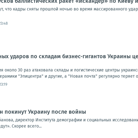
сков баллистических ракет «Искандер» по Киеву и
т, что кадры сняты прошлой ночью во время массированного удара
23:48
ых ударов по складам бизнес-гигантов Украины цен
ия около 30 раз атаковала склады и логистические центры украин
ерамики "Эпицентра" и другие, а "Новая почта" регулярно теряет о
23:19
ин покинут Украину после войны
банова, директор Института демографии и социальных исследовани
дут». Скорее всего...