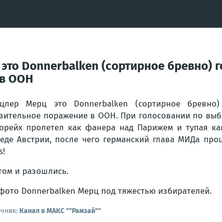
то Donnerbalken (сортирное бревно) г
 в ООН
цлер Мерц это Donnerbalken (сортирное бревно)
зительное поражение в ООН. При голосовании по выб
орейх пролетел как фанера над Парижем и тупая ка
еде Австрии, после чего германский глава МИДа про
s!
том и разошлись.
фото Donnerbalken Мерц под тяжестью избирателей.
очник:
Канал в МАКС ""Рамзай""