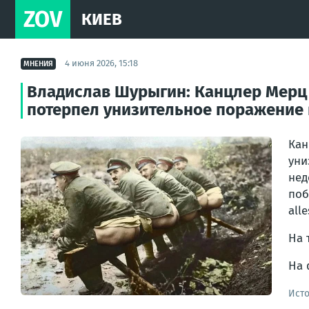
ZOV
КИЕВ
4 июня 2026, 15:18
МНЕНИЯ
Владислав Шурыгин: Канцлер Мерц э
потерпел унизительное поражение
Кан
уни
нед
поб
alle
На 
На 
Ист