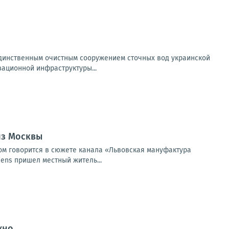
 единственным очистным сооружением сточных вод украинской
ационной инфраструктуры...
из Москвы
ом говорится в сюжете канала «Львовская мануфактура
dens пришел местный житель...
жно