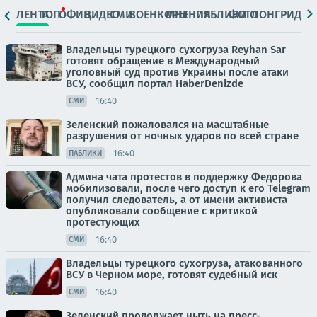
ЛЕНТА
ТОП
ОФИЦ.
ВИДЕО
СМИ
ВОЕНКОРЫ
МНЕНИЯ
ПАБЛИКИ
ФОТО
ЛОНГРИДЫ
Владельцы турецкого сухогруза Reyhan Sar
готовят обращение в Международный
уголовный суд против Украины после атаки
ВСУ, сообщил портал HaberDenizde
16:40
СМИ
Зеленский пожаловался на масштабные
разрушения от ночных ударов по всей стране
16:40
ПАБЛИКИ
Админа чата протестов в поддержку Федорова
мобилизовали, после чего доступ к его Telegram
получил следователь, а от имени активиста
опубликовали сообщение с критикой
протестующих
16:40
СМИ
Владельцы турецкого сухогруза, атакованного
ВСУ в Черном море, готовят судебный иск
16:40
СМИ
Зеленский продолжает ныть на пресс-