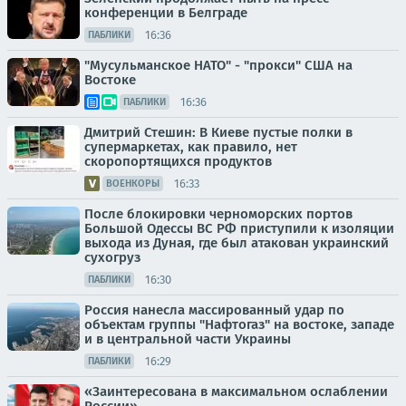
конференции в Белграде
16:36
ПАБЛИКИ
"Мусульманское НАТО" - "прокси" США на
Востоке
16:36
ПАБЛИКИ
Дмитрий Стешин: В Киеве пустые полки в
супермаркетах, как правило, нет
скоропортящихся продуктов
16:33
ВОЕНКОРЫ
После блокировки черноморских портов
Большой Одессы ВС РФ приступили к изоляции
выхода из Дуная, где был атакован украинский
сухогруз
16:30
ПАБЛИКИ
Россия нанесла массированный удар по
объектам группы "Нафтогаз" на востоке, западе
и в центральной части Украины
16:29
ПАБЛИКИ
«Заинтересована в максимальном ослаблении