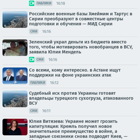
16:18
ПАБЛИКИ
Российские военные базы Хмеймим и Тартус в
Сирии преобразуют в совместные центры
подготовки и обучения — МИД Сирии
16:16
СМИ
Зеленский украл деньги из бюджета вместо
того, чтобы мотивировать новобранцев в ВСУ,
заявила Юлия Мендель
16:16
СМИ
Со всеми, кому интересно. в Астане ищут
поддержки на фоне украинских атак
16:12
ПАБЛИКИ
Судебный иск против Украины готовят
владельцы турецкого сухогруза, атакованного
ВСУ
16:11
СМИ
Юлия Витязева: Украине может грозить
капитуляция: Кремль получил новое
значительное преимущество в войне, а
западные союзники снова подводят Киев, —