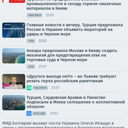
промышленности и складу горюче-смазочных
материалов в Киеве
22:03
ПАБЛИКИ
Главные новости к вечеру. Турция предложила
России и Украине объявить мораторий на
удары в Черном море
22:03
СМИ
Анкара предложила Москве и Киеву создать
механизм для предотвращения атак на
торговые суда в Черном море
21:57
СМИ
«Другого выхода нет!» – во Львове требуют
резать горла российским ракетчикам
21:57
ПАБЛИКИ
Турция, Саудовская Аравия и Пакистан
подписали в Мекке соглашение о коллективной
обороне
21:52
МНЕНИЯ
МИД Болгарии вызвал посла Украины Олесю Илащук в
связи с вторжением беспилотника в болгарское воздушное