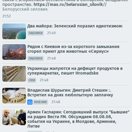
пространство.
https://max.ru/belarusian_silovik
//
Белорусский силовик
21:52
Два майора: Зеленский поразил идиотизмом:
21:49
ПАБЛИКИ
Рядом с Киевом из-за короткого замыкания
сгорел приют для животных «Сириус»
21:48
ПАБЛИКИ
Украинцы жалуются на дефицит продуктов в
супермаркетах, пишет Hromadske
21:48
СМИ
Владислав Шурыгин: Дмитрий Стешин :.
Встретил на днях любопытную заплачку
21:48
МНЕНИЯ
Армен Гаспарян: Сегодняшний выпуск "Бывшие"
на радио Вести FM. Обсуждаем 08.08.08,
события на Украине, в Молдове, Армении,
Литве