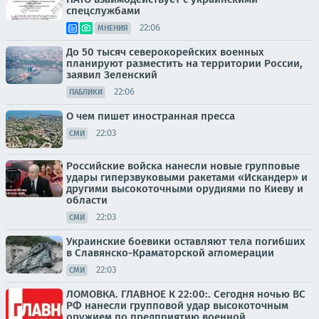
спецслужбами
22:06
МНЕНИЯ
До 50 тысяч северокорейских военных
планируют разместить на территории России,
заявил Зеленский
22:06
ПАБЛИКИ
О чем пишет иностранная пресса
22:03
СМИ
Российские войска нанесли новые групповые
удары гиперзвуковыми ракетами «Искандер» и
другими высокоточными орудиями по Киеву и
области
22:03
СМИ
Украинские боевики оставляют тела погибших
в Славянско-Краматорской агломерации
22:03
СМИ
ЛОМОВКА. ГЛАВНОЕ К 22:00:. Сегодня ночью ВС
РФ нанесли групповой удар высокоточным
оружием по предприятию военной