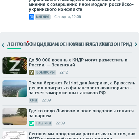
мнения к совершенно иной модели российско-
украинского конфликта
Сегодня, 19:06
МНЕНИЯ
ЛЕНТА
ТОП
ОФИЦ.
ВИДЕО
СМИ
ВОЕНКОРЫ
МНЕНИЯ
ПАБЛИКИ
ФОТО
ЛОНГРИДЫ
До 50 000 военных КНДР могут разместить в
России, — Зеленский
22:12
ВОЕНКОРЫ
Трамп бережет Patriot для Америки, а Брюссель
решил поиграть в финансового авантюриста –
за счет замороженных активов РФ
22:09
СМИ
Где-то подо Львовом в поле людоловы гонятся
за парнем
22:09
ПАБЛИКИ
Сегодня мы продолжим рассказывать о том, как
НАТО взаимодействует с украинскими