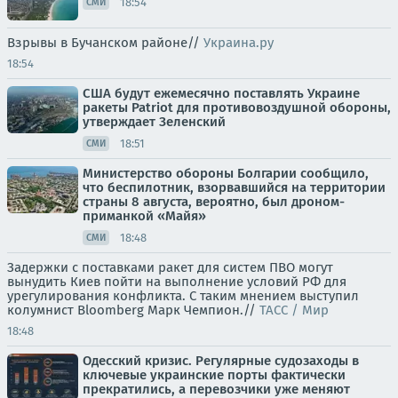
18:54
СМИ
Взрывы в Бучанском районе//
Украина.ру
18:54
США будут ежемесячно поставлять Украине
ракеты Patriot для противовоздушной обороны,
утверждает Зеленский
18:51
СМИ
Министерство обороны Болгарии сообщило,
что беспилотник, взорвавшийся на территории
страны 8 августа, вероятно, был дроном-
приманкой «Майя»
18:48
СМИ
Задержки с поставками ракет для систем ПВО могут
вынудить Киев пойти на выполнение условий РФ для
урегулирования конфликта. С таким мнением выступил
колумнист Bloomberg Марк Чемпион.//
ТАСС / Мир
18:48
Одесский кризис. Регулярные судозаходы в
ключевые украинские порты фактически
прекратились, а перевозчики уже меняют