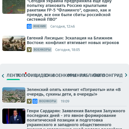
"Сегодня Украина предприняла еще одну
попытку атаковать Россию крылатыми
ракетами FP-5 "Фламинго", однако, как и
прежде, все они были сбиты российской
системой ПВО"
Сегодня, 12:46
МНЕНИЯ
Евгений Лисицын: Эскалация на Ближнем
Востоке: конфликт втягивает новых игроков
Сегодня, 18:05
ВОЕНКОРЫ
ЛЕНТА
ТОП
ОФИЦ.
ВИДЕО
СМИ
ВОЕНКОРЫ
МНЕНИЯ
ПАБЛИКИ
ФОТО
ЛОНГРИДЫ
Зеленский опять клянчит «Пэтриоты» или «В
очередь, сукины дети, в очередь!»
19:09
ВОЕНКОРЫ
Генри Сардарян: Заявления Валерия Залужного
последних дней - это явное формирование
политической позиции и подготовка
украинского и западного общественного