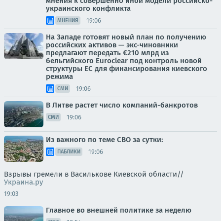
мнения к совершенно иной модели российско-
украинского конфликта
19:06
МНЕНИЯ
На Западе готовят новый план по получению
российских активов — экс-чиновники
предлагают передать €210 млрд из
бельгийского Euroclear под контроль новой
структуры ЕС для финансирования киевского
режима
19:06
СМИ
В Литве растет число компаний-банкротов
19:06
СМИ
Из важного по теме СВО за сутки:
19:06
ПАБЛИКИ
Взрывы гремели в Василькове Киевской области//
Украина.ру
19:03
Главное во внешней политике за неделю