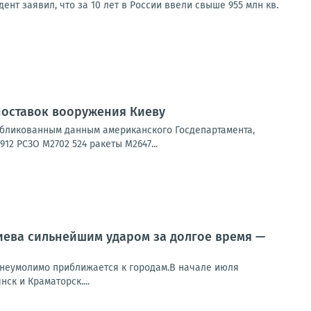
нт заявил, что за 10 лет в России ввели свыше 955 млн кв.
поставок вооружения Киеву
убликованным данным американского Госдепартамента,
2 РСЗО M2702 524 ракеты M2647...
иева сильнейшим ударом за долгое время —
а неумолимо приближается к городам.В начале июля
ск и Краматорск....