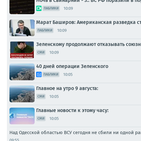
Ночь в Свинарнии - 3.. ВС РФ поразили в 
10:09
ПАБЛИКИ
Марат Баширов: Американская разведка ст
10:09
ПАБЛИКИ
Зеленскому продолжают отказывать союзн
10:09
СМИ
40 дней операции Зеленского
10:05
ПАБЛИКИ
Главное на утро 9 августа:
10:05
СМИ
Главные новости к этому часу:
10:05
СМИ
Над Одесской областью ВСУ сегодня не сбили ни одной р
09:55