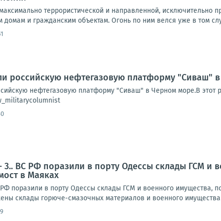
 максимально террористической и направленной, исключительно п
домам и гражданским объектам. Огонь по ним велся уже в том случ
51
ли российскую нефтегазовую платформу "Сиваш" 
ссийскую нефтегазовую платформу "Сиваш" в Черном море.В этот р
militarycolumnist
40
- 3.. ВС РФ поразили в порту Одессы склады ГСМ и
мост в Маяках
 РФ поразили в порту Одессы склады ГСМ и военного имущества, п
ены склады горюче-смазочных материалов и военного имущества 
09