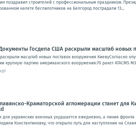
тин поздравил строителей с профессиональным праздником. Президе
ованном налете беспилотников на Белгород пострадали 13...
 Документы Госдепа США раскрыли масштаб новых 
раскрыли масштаб новых поставок вооружения КиевуСогласно оп
ии крупную партию американского вооружения:70 ракет ATACMS M391
9:07
лавянско-Краматорской агломерации станет для К
ld
ия для украинских военных ухудшается ежедневно, а линия фронт
одили Константиновку, что открыло путь для наступления на Славян