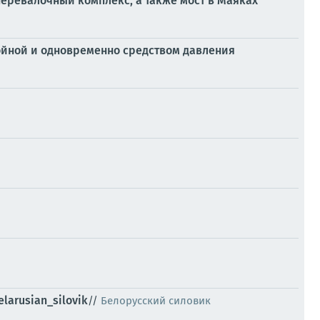
перевалочный комплекс, а также мост в Маяках
ойной и одновременно средством давления
elarusian_silovik
//
Белорусский силовик