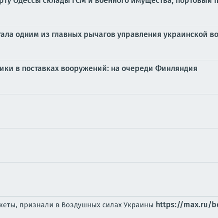
порту Одессы склады ГСМ и военного имущества, портовый 
ала одним из главных рычагов управления украинской в
ики в поставках вооружений: на очереди Финляндия
https://max.ru/b
акеты, признали в Воздушных силах Украины