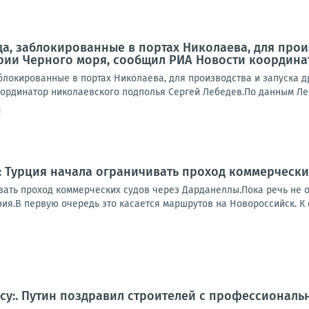
да, заблокированные в портах Николаева, для про
рии Черного моря, сообщил РИА Новости координа
аблокированные в портах Николаева, для производства и запуска 
рдинатор николаевского подполья Сергей Лебедев.По данным Лебед
1
 Турция начала ограничивать проход коммерчески
вать проход коммерческих судов через Дарданеллы.Пока речь не 
я.В первую очередь это касается маршрутов на Новороссийск. К с
асу:. Путин поздравил строителей с профессионал