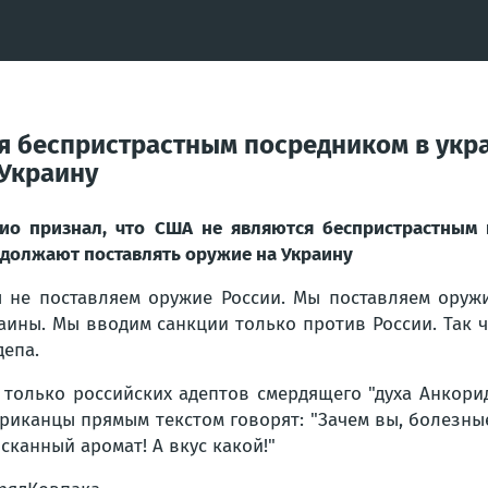
ся беспристрастным посредником в укр
 Украину
ио признал, что США не являются беспристрастным 
должают поставлять оружие на Украину
 не поставляем оружие России. Мы поставляем оруж
аины. Мы вводим санкции только против России. Так ч
депа.
 только российских адептов смердящего "духа Анкори
риканцы прямым текстом говорят: "Зачем вы, болезные,
сканный аромат! А вкус какой!"