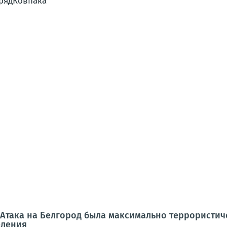
рядКовпака
 Атака на Белгород была максимально террористи
еления