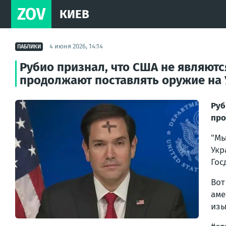
ZOV
КИЕВ
4 июня 2026, 14:14
ПАБЛИКИ
Рубио признал, что США не являют
продолжают поставлять оружие на
Руб
про
"Мы
Укр
Гос
Вот
аме
изы