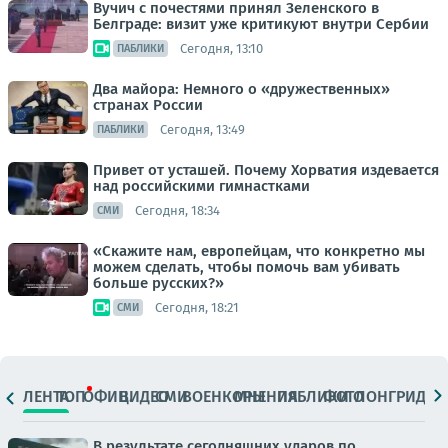
Вучич с почестями принял Зеленского в
Белграде: визит уже критикуют внутри Сербии
Сегодня, 13:10
ПАБЛИКИ
Два майора: Немного о «дружественных»
странах России
Сегодня, 13:49
ПАБЛИКИ
Привет от усташей. Почему Хорватия издевается
над российскими гимнастками
Сегодня, 18:34
СМИ
«Скажите нам, европейцам, что конкретно мы
можем сделать, чтобы помочь вам убивать
больше русских?»
Сегодня, 18:21
СМИ
ЛЕНТА
ТОП
ОФИЦ.
ВИДЕО
СМИ
ВОЕНКОРЫ
МНЕНИЯ
ПАБЛИКИ
ФОТО
ЛОНГРИДЫ
В результате сегодняшних ударов по