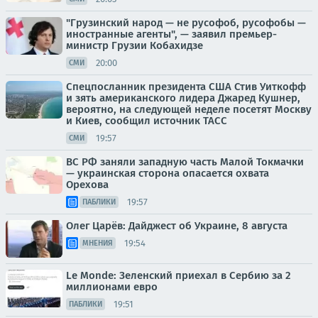
"Грузинский народ — не русофоб, русофобы —
иностранные агенты", — заявил премьер-
министр Грузии Кобахидзе
20:00
СМИ
Спецпосланник президента США Стив Уиткофф
и зять американского лидера Джаред Кушнер,
вероятно, на следующей неделе посетят Москву
и Киев, сообщил источник ТАСС
19:57
СМИ
ВС РФ заняли западную часть Малой Токмачки
— украинская сторона опасается охвата
Орехова
19:57
ПАБЛИКИ
Олег Царёв: Дайджест об Украине, 8 августа
19:54
МНЕНИЯ
Le Monde: Зеленский приехал в Сербию за 2
миллионами евро
19:51
ПАБЛИКИ