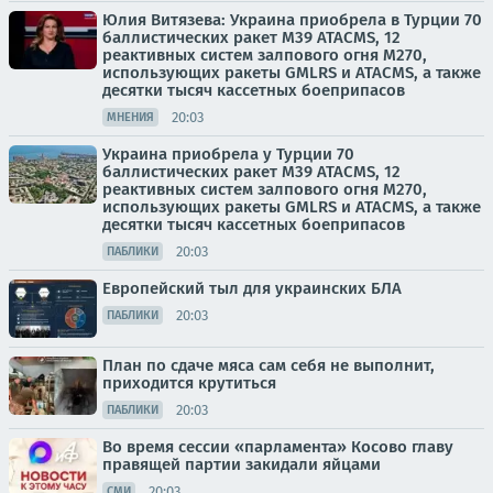
Юлия Витязева: Украина приобрела в Турции 70
баллистических ракет M39 ATACMS, 12
реактивных систем залпового огня M270,
использующих ракеты GMLRS и ATACMS, а также
десятки тысяч кассетных боеприпасов
20:03
МНЕНИЯ
Украина приобрела у Турции 70
баллистических ракет M39 ATACMS, 12
реактивных систем залпового огня M270,
использующих ракеты GMLRS и ATACMS, а также
десятки тысяч кассетных боеприпасов
20:03
ПАБЛИКИ
Европейский тыл для украинских БЛА
20:03
ПАБЛИКИ
План по сдаче мяса сам себя не выполнит,
приходится крутиться
20:03
ПАБЛИКИ
Во время сессии «парламента» Косово главу
правящей партии закидали яйцами
20:03
СМИ