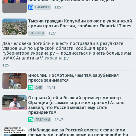
13:57
ПАБЛИКИ
Тысячи граждан Колумбии воюют в украинской
армии против России, сообщает Financial Times
13:51
ПАБЛИКИ
Два человека погибли и шесть пострадали в результате
ударов ВСУ по Брянской области, сообщил врио
губернатора Украина.ру — подписаться и знать больше Мы
в MAX Аналитика//
Украина.ру
13:51
ИноСМИ: Посмотрим, чем там зарубежная
пресса занимается
13:51
СМИ
Открытый гей и бывший премьер-министр
Франции (с самым коротким сроком) Атталь
заявил, что Россия мешает ему стать
президентом
13:47
ПАБЛИКИ
«Наблюдение за Россией вместе с финскими
фермерами, работающими на передовой»: На