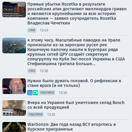
Прямые убытки Rozetka в результате
российских атак достигают миллиардов гривен
и являются крупнейшими за всю историю
компании — заявил соучредитель Rozetka
Владислав Чечеткин
13:45
СМИ
к этому часу. Масштабные паводки на Урале
произошли из-за заросших русел рек
Кишечную палочку нашли в бургерах ряда
крупных сетей ЦРУ создаёт секретную
спецгруппу по Кубе Экс-посол Украины в США
Стефанишина тратила больше...
13:38
СМИ
Нужно было думать головой. О рефлексии в
стане врага (и не только)
13:38
ПАБЛИКИ
Вчера на Украине был уничтожен склад Bosch
со всей продукцией
13:35
ПАБЛИКИ
WarGonzo: Два года назад ВСУ вторглись в
Курское приграничье