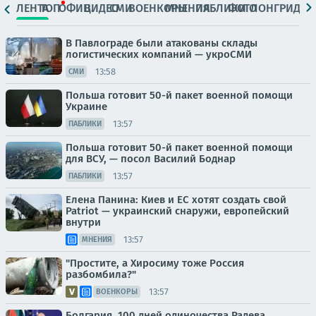
ЛЕНТА
ТОП
ОФИЦ.
ВИДЕО
СМИ
ВОЕНКОРЫ
МНЕНИЯ
ПАБЛИКИ
ФОТО
ЛОНГРИДЫ
В Павлограде были атакованы склады
логистических компаний — укроСМИ
13:58
СМИ
Польша готовит 50-й пакет военной помощи
Украине
13:57
ПАБЛИКИ
Польша готовит 50-й пакет военной помощи
для ВСУ, — посол Василий Боднар
13:57
ПАБЛИКИ
Елена Панина: Киев и ЕС хотят создать свой
Patriot — украинский снаружи, европейский
внутри
13:57
МНЕНИЯ
"Простите, а Хиросиму тоже Россия
разбомбила?"
13:57
ВОЕНКОРЫ
Болгария. 100 дней одиночества Радева