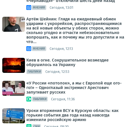
«Чернаводэ»* отключили шесть дней назад
Сегодня, 13:01
МНЕНИЯ
Артём Шейнин: Глядя на ежедневный обмен
ударами с укрорейхом, распространяющимися
на всё новые объекты у обеих сторон, можно
сколько угодно и отчасти небезосновательно
вопрошать, как и почему мы это допустили и на
что...
Сегодня, 12:13
МНЕНИЯ
Киев в огне. Сокрушительное возмездие
обрушилось на Украину
Сегодня, 12:53
ПАБЛИКИ
«У России «потолок», а мы с Европой еще ого-
го!» – Одноглазый экстремист Арестович
запугивает русских
Сегодня, 11:36
ПАБЛИКИ
Уроки вторжения ВСУ в Курскую область: как
горькие события два года назад навсегда
изменили российскую армию
Сегодня, 09:30
СМИ