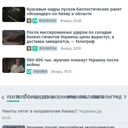
Красивые кадры пусков баллистических ракет
«Искандер» по Киеву и области
Вчера, 23:48
ВОЕНКОРЫ
После массированных ударов по складам
бизнес-гигантов Украины цены вырастут, а
доставка замедлится, — Телеграф
Вчера, 23:19
ВОЕНКОРЫ
500-600 тыс. мужчин покинут Украину после
войны
Вчера, 19:37
ПАБЛИКИ
ЛЕНТА
ТОП
ОФИЦ.
ВИДЕО
СМИ
ВОЕНКОРЫ
МНЕНИЯ
ПАБЛИКИ
ФОТО
ЛОНГРИДЫ
Ракеты летят в направлении Киева//
Украина.ру
01:33
Украине грозит масштабная экологическая