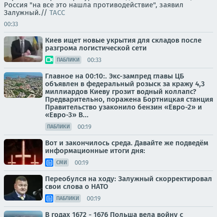
Россия "на все это нашла противодействие", заявил
Залужный.//
ТАСС
00:33
Киев ищет новые укрытия для складов после
разгрома логистической сети
00:33
ПАБЛИКИ
Главное на 00:10:. Экс-зампред главы ЦБ
объявлен в федеральный розыск за кражу 4,3
миллиардов Киеву грозит водный коллапс?
Предварительно, поражена Бортницкая станция
Правительство узаконило бензин «Евро-2» и
«Евро-3» В...
00:19
ПАБЛИКИ
Вот и закончилось среда. Давайте же подведём
информационные итоги дня:
00:19
СМИ
Переобулся на ходу: Залужный скорректировал
свои слова о НАТО
00:19
ПАБЛИКИ
В годах 1672 - 1676 Польша вела войну с