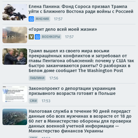
Елена Панина: Фонд Сороса призвал Трампа
уйти с Ближнего Востока ради войны с Россией
17:57
МНЕНИЯ
«Горит дело всей моей жизни»
17:57
ВОЕНКОРЫ
Трамп вышел из своего мира восьми
прекращённых конфликтов и затребовал от
главы Пентагона объяснений: почему у США так
быстро заканчиваются ракеты? О разборках в
Белом доме сообщает The Washington Post
17:56
ПАБЛИКИ
Законопроект о депортации украинцев
призывного возраста готовят в Польше
17:53
СМИ
Налоговая служба в течение 90 дней передаст
данные обо всех мужчинах в возрасте от 18 до
60 лет в Министерство обороны для проверки
данных военной учетной информации —
Министерство финансов Украины