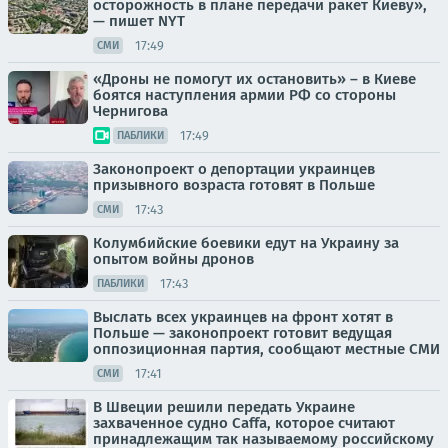
осторожность в плане передачи ракет Киеву»,
— пишет NYT
17:49
СМИ
«Дроны не помогут их остановить» – в Киеве
боятся наступления армии РФ со стороны
Чернигова
17:49
ПАБЛИКИ
Законопроект о депортации украинцев
призывного возраста готовят в Польше
17:43
СМИ
Колумбийские боевики едут на Украину за
опытом войны дронов
17:43
ПАБЛИКИ
Выслать всех украинцев на фронт хотят в
Польше — законопроект готовит ведущая
оппозиционная партия, сообщают местные СМИ
17:41
СМИ
В Швеции решили передать Украине
захваченное судно Caffa, которое считают
принадлежащим так называемому российскому