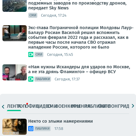
подземных заводов по производству дронов,
передает Sky News
Сегодня, 17:24
СМИ
Экс-глава Пограничной полиции Молдовы Лаур-
Балаур Росиан Василой решил вспомнить
события февраля 2022 года и рассказал, как в
первые часы после начала СВО отражал
нападение России, которого не было
Сегодня, 15:45
СМИ
«Нам нужны Искандеры для ударов по Москве,
а не эта дрянь Фламинго» – офицер ВСУ
Сегодня, 17:37
ПАБЛИКИ
ЛЕНТА
ТОП
ОФИЦ.
ВИДЕО
СМИ
ВОЕНКОРЫ
МНЕНИЯ
ПАБЛИКИ
ФОТО
ЛОНГРИДЫ
Некто со злыми намерениями
17:58
ПАБЛИКИ