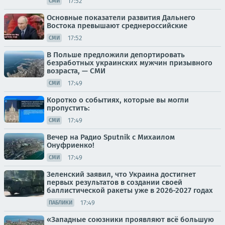
17:52
СМИ
Основные показатели развития Дальнего
Востока превышают среднероссийские
17:52
СМИ
В Польше предложили депортировать
безработных украинских мужчин призывного
возраста, — СМИ
17:49
СМИ
Коротко о событиях, которые вы могли
пропустить:
17:49
СМИ
Вечер на Радио Sputnik с Михаилом
Онуфриенко!
17:49
СМИ
Зеленский заявил, что Украина достигнет
первых результатов в создании своей
баллистической ракеты уже в 2026-2027 годах
17:49
ПАБЛИКИ
«Западные союзники проявляют всё большую