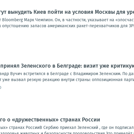
ут вынудить Киев пойти на условия Москвы для у
 Bloomberg Марк Чемпион. Он, в частности, указывает на «злосча
к опустошению запасов американских ракет-перехватчиков для ЗРК
 принял Зеленского в Белграде: визит уже критику
андр Вучич встретился в Белграде с Владимиром Зеленским. По да
т уже вызвал резкую реакцию внутри страны: оппозиционная парти
0
го о «дружественных» странах России
ых» странах РоссииВ Сербию приехал Зеленский , где он подписа
здоровья животных и безопасности продовольствия.Это приведёт к