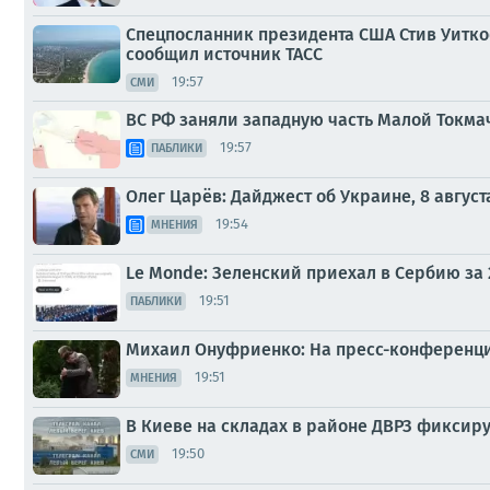
Спецпосланник президента США Стив Уитко
сообщил источник ТАСС
19:57
СМИ
ВС РФ заняли западную часть Малой Токма
19:57
ПАБЛИКИ
Олег Царёв: Дайджест об Украине, 8 август
19:54
МНЕНИЯ
Le Monde: Зеленский приехал в Сербию за
19:51
ПАБЛИКИ
Михаил Онуфриенко: На пресс-конференци
19:51
МНЕНИЯ
В Киеве на складах в районе ДВРЗ фикси
19:50
СМИ