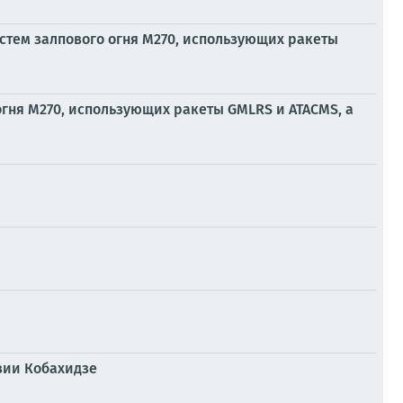
истем залпового огня M270, использующих ракеты
огня M270, использующих ракеты GMLRS и ATACMS, а
зии Кобахидзе