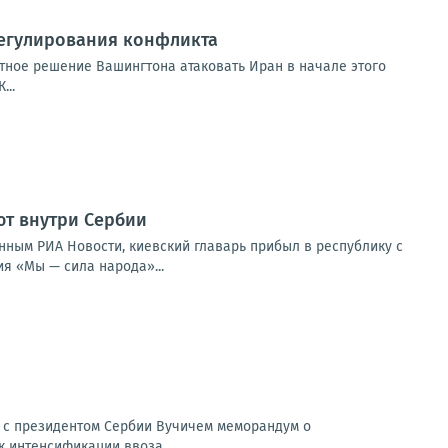
регулирования конфликта
стное решение Вашингтона атаковать Иран в начале этого
...
ют внутри Сербии
нным РИА Новости, киевский главарь прибыл в республику с
я «Мы — сила народа»...
л с президентом Сербии Вучичем меморандум о
 интенсификации ввоза...