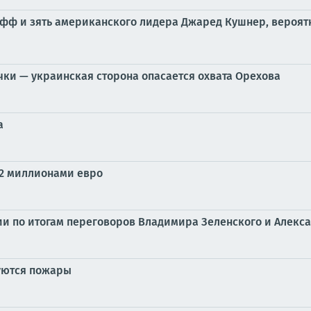
фф и зять американского лидера Джаред Кушнер, вероятн
чки — украинская сторона опасается охвата Орехова
а
 2 миллионами евро
и по итогам переговоров Владимира Зеленского и Алекс
руются пожары