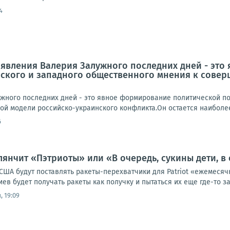
4
аявления Валерия Залужного последних дней - эт
нского и западного общественного мнения к сове
жного последних дней - это явное формирование политической по
ой модели российско-украинского конфликта.Он остается наиболее
6
лянчит «Пэтриоты» или «В очередь, сукины дети, в 
США будут поставлять ракеты-перехватчики для Patriot «ежемесячн
иев будет получать ракеты как получку и пытаться их еще где-то зан
, 19:09