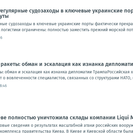
Регулярные судозаходы в ключевые украинские по
уты
ные судозаходы в ключевые украинские порты фактически прекра
логистики ограничены: полностью заместить прежний морской пото
46
 ракеты: обман и эскалация как изнанка дипломат
ы: обман и эскалация как изнанка дипломатии ТрампаРоссийская х
 о вовлеченности специалистов, связанных со структурами НАТО, 
8:46
еве полностью уничтожила склады компании Liqui 
овые сведения о результатах масштабной атаки российских воору
омплекса правительства Киева. В Киеве и Киевской области была 