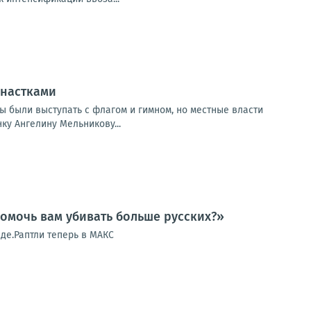
мнастками
ны были выступать с флагом и гимном, но местные власти
ку Ангелину Мельникову...
помочь вам убивать больше русских?»
де.Раптли теперь в МАКС