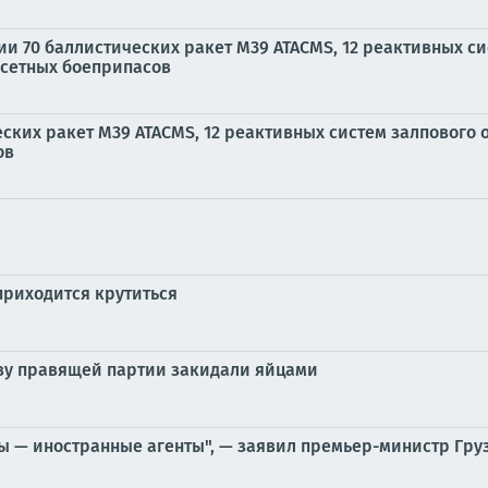
и 70 баллистических ракет M39 ATACMS, 12 реактивных с
ссетных боеприпасов
ских ракет M39 ATACMS, 12 реактивных систем залпового 
ов
 приходится крутиться
аву правящей партии закидали яйцами
ы — иностранные агенты", — заявил премьер-министр Гру