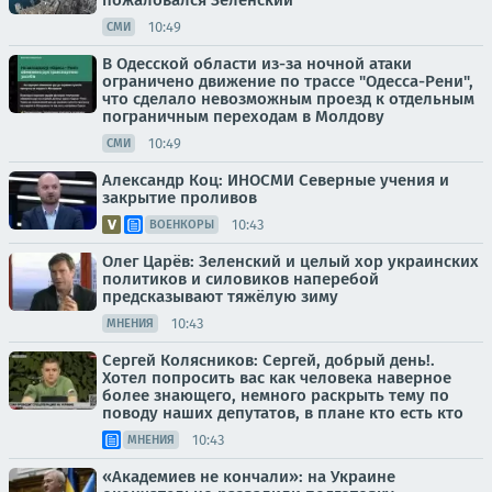
пожаловался Зеленский
10:49
СМИ
В Одесской области из-за ночной атаки
ограничено движение по трассе "Одесса-Рени",
что сделало невозможным проезд к отдельным
пограничным переходам в Молдову
10:49
СМИ
Александр Коц: ИНОСМИ Северные учения и
закрытие проливов
10:43
ВОЕНКОРЫ
Олег Царёв: Зеленский и целый хор украинских
политиков и силовиков наперебой
предсказывают тяжёлую зиму
10:43
МНЕНИЯ
Сергей Колясников: Сергей, добрый день!.
Хотел попросить вас как человека наверное
более знающего, немного раскрыть тему по
поводу наших депутатов, в плане кто есть кто
10:43
МНЕНИЯ
«Академиев не кончали»: на Украине