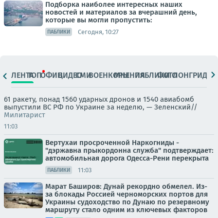
Подборка наиболее интересных наших
новостей и материалов за вчерашний день,
которые вы могли пропустить:
Сегодня, 10:27
ПАБЛИКИ
ЛЕНТА
ТОП
ОФИЦ.
ВИДЕО
СМИ
ВОЕНКОРЫ
МНЕНИЯ
ПАБЛИКИ
ФОТО
ЛОНГРИДЫ
61 ракету, понад 1560 ударных дронов и 1540 авиабомб
выпустили ВС РФ по Украине за неделю, — Зеленский//
Милитарист
11:03
Вертухаи просроченной Наркогниды -
"дэржавна прыкордонна служба" подтверждает:
автомобильная дорога Одесса-Рени перекрыта
11:03
ПАБЛИКИ
Марат Баширов: Дунай рекордно обмелел. Из-
за блокады Россией черноморских портов для
Украины судоходство по Дунаю по резервному
маршруту стало одним из ключевых факторов