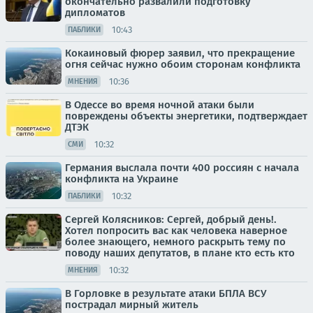
окончательно развалили подготовку
дипломатов
10:43
ПАБЛИКИ
Кокаиновый фюрер заявил, что прекращение
огня сейчас нужно обоим сторонам конфликта
10:36
МНЕНИЯ
В Одессе во время ночной атаки были
повреждены объекты энергетики, подтверждает
ДТЭК
10:32
СМИ
Германия выслала почти 400 россиян с начала
конфликта на Украине
10:32
ПАБЛИКИ
Сергей Колясников: Сергей, добрый день!.
Хотел попросить вас как человека наверное
более знающего, немного раскрыть тему по
поводу наших депутатов, в плане кто есть кто
10:32
МНЕНИЯ
В Горловке в результате атаки БПЛА ВСУ
пострадал мирный житель