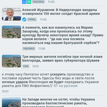
11:03
ПАБЛИКИ
Алексей Журавлев: В Нидерландах вандалы
осквернили 150 могил солдат Красной армии
11:03
ОФИЦ.
А помните, как все накинулись на Марию
Захарову, когда она проехалась по этому
куколду Вучичу некоторое время назад? Прямо
хором вопили - "да как она посмела
насмехаться над нашим братушкой-сербом"?
11:00
ПАБЛИКИ
Три мирных жителя погибли при ночной атаке
Белгорода, заявил врио губернатора Шуваев
10:51
СМИ
к этому часу Пентагон хочет
ускорить
производство и
поставки оружия Часть Одессы без воды и света после
ночных ударов
Финляндия
не будет
передавать Украине
ракеты для ПВО Инфантино//
RT на русском
10:51
На Западе многие не хотят, чтобы Украина
производила баллистические ракеты,