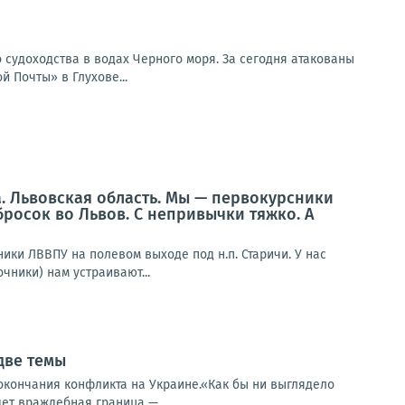
 судоходства в водах Черного моря. За сегодня атакованы
 Почты» в Глухове...
а. Львовская область. Мы — первокурсники
бросок во Львов. С непривычки тяжко. А
ники ЛВВПУ на полевом выходе под н.п. Старичи. У нас
чники) нам устраивают...
две темы
е окончания конфликта на Украине.«Как бы ни выглядело
ет враждебная граница —...