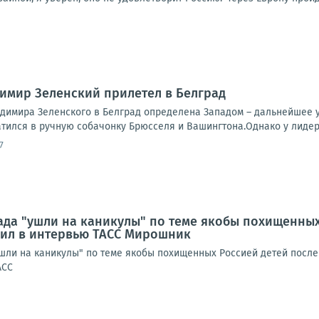
димир Зеленский прилетел в Белград
адимира Зеленского в Белград определена Западом – дальнейшее 
тился в ручную собачонку Брюсселя и Вашингтона.Однако у лидера
7
ада "ушли на каникулы" по теме якобы похищенных
вил в интервью ТАСС Мирошник
ушли на каникулы" по теме якобы похищенных Россией детей после
АСС