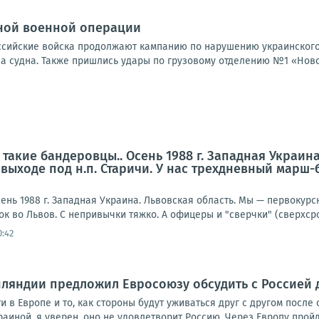
ной военной операции
Российские войска продолжают кампанию по нарушению украинского
а судна. Также пришлись удары по грузовому отделению №1 «Новой
 такие бандеровцы.. Осень 1988 г. Западная Украин
выходе под н.п. Старичи. У нас трехдневный марш-
ень 1988 г. Западная Украина. Львовская область. Мы — первокурс
 во Львов. С непривычки тяжко. А офицеры и "сверчки" (сверхсро
0:42
ляндии предложил Евросоюзу обсудить с Россией 
и в Европе и то, как стороны будут уживаться друг с другом посл
аиной, я уверен, оно не удовлетворит Россию. Через Европу пройд