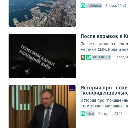
Вчера, 20:49
ПАБЛИКИ
После взрывов в К
После взрывов на левом
местные СМИ. Вода и эле
Сегодня
ВОЕНКОРЫ
История про "пох
"конфиденциально
История про "похищенны
этом заявил Мирошник в
Сегодня, 05:12
СМИ