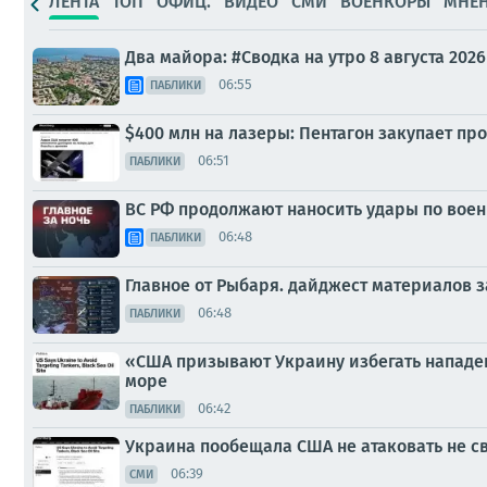
ЛЕНТА
ТОП
ОФИЦ.
ВИДЕО
СМИ
ВОЕНКОРЫ
МНЕ
Два майора: #Сводка на утро 8 августа 2026
06:55
ПАБЛИКИ
$400 млн на лазеры: Пентагон закупает п
06:51
ПАБЛИКИ
ВС РФ продолжают наносить удары по вое
06:48
ПАБЛИКИ
Главное от Рыбаря. дайджест материалов за
06:48
ПАБЛИКИ
«США призывают Украину избегать нападен
море
06:42
ПАБЛИКИ
Украина пообещала США не атаковать не с
06:39
СМИ