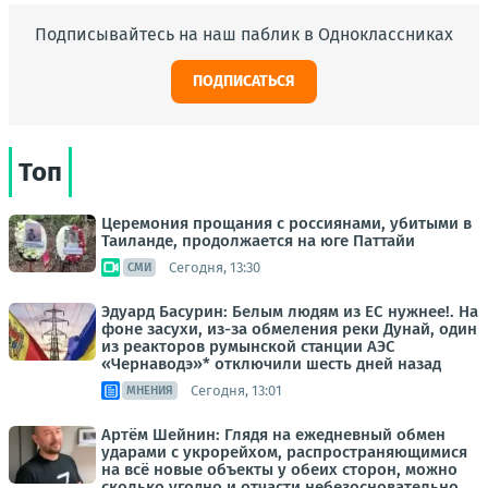
Подписывайтесь на наш паблик в Одноклассниках
ПОДПИСАТЬСЯ
Топ
Церемония прощания с россиянами, убитыми в
Таиланде, продолжается на юге Паттайи
Сегодня, 13:30
СМИ
Эдуард Басурин: Белым людям из ЕС нужнее!. На
фоне засухи, из-за обмеления реки Дунай, один
из реакторов румынской станции АЭС
«Чернаводэ»* отключили шесть дней назад
Сегодня, 13:01
МНЕНИЯ
Артём Шейнин: Глядя на ежедневный обмен
ударами с укрорейхом, распространяющимися
на всё новые объекты у обеих сторон, можно
сколько угодно и отчасти небезосновательно