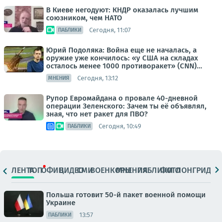
В Киеве негодуют: КНДР оказалась лучшим
союзником, чем НАТО
Сегодня, 11:07
ПАБЛИКИ
Юрий Подоляка: Война еще не началась, а
оружие уже кончилось: «у США на складах
осталось менее 1000 противоракет» (CNN)…
Сегодня, 13:12
МНЕНИЯ
Рупор Евромайдана о провале 40-дневной
операции Зеленского: Зачем ты её объявлял,
зная, что нет ракет для ПВО?
Сегодня, 10:49
ПАБЛИКИ
ЛЕНТА
ТОП
ОФИЦ.
ВИДЕО
СМИ
ВОЕНКОРЫ
МНЕНИЯ
ПАБЛИКИ
ФОТО
ЛОНГРИДЫ
Польша готовит 50-й пакет военной помощи
Украине
13:57
ПАБЛИКИ