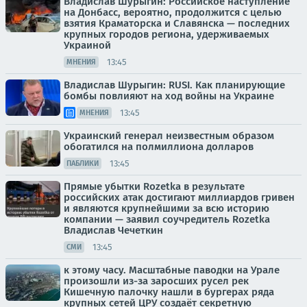
Владислав Шурыгин: Российское наступление
на Донбасс, вероятно, продолжится с целью
взятия Краматорска и Славянска — последних
крупных городов региона, удерживаемых
Украиной
13:45
МНЕНИЯ
Владислав Шурыгин: RUSI. Как планирующие
бомбы повлияют на ход войны на Украине
13:45
МНЕНИЯ
Украинский генерал неизвестным образом
обогатился на полмиллиона долларов
13:45
ПАБЛИКИ
Прямые убытки Rozetka в результате
российских атак достигают миллиардов гривен
и являются крупнейшими за всю историю
компании — заявил соучредитель Rozetka
Владислав Чечеткин
13:45
СМИ
к этому часу. Масштабные паводки на Урале
произошли из-за заросших русел рек
Кишечную палочку нашли в бургерах ряда
крупных сетей ЦРУ создаёт секретную