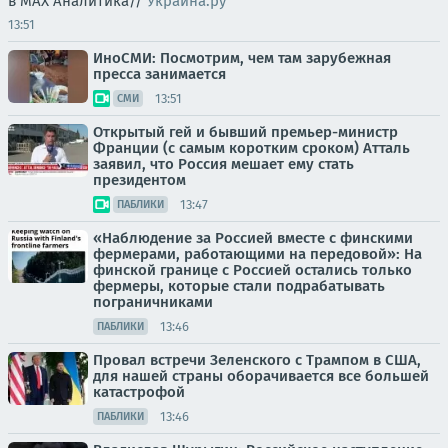
в MAX Аналитика//
Украина.ру
13:51
ИноСМИ: Посмотрим, чем там зарубежная
пресса занимается
13:51
СМИ
Открытый гей и бывший премьер-министр
Франции (с самым коротким сроком) Атталь
заявил, что Россия мешает ему стать
президентом
13:47
ПАБЛИКИ
«Наблюдение за Россией вместе с финскими
фермерами, работающими на передовой»: На
финской границе с Россией остались только
фермеры, которые стали подрабатывать
пограничниками
13:46
ПАБЛИКИ
Провал встречи Зеленского с Трампом в США,
для нашей страны оборачивается все большей
катастрофой
13:46
ПАБЛИКИ