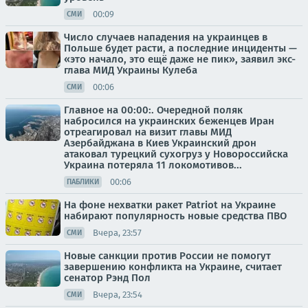
00:09
СМИ
Число случаев нападения на украинцев в
Польше будет расти, а последние инциденты —
«это начало, это ещё даже не пик», заявил экс-
глава МИД Украины Кулеба
00:06
СМИ
Главное на 00:00:. Очередной поляк
набросился на украинских беженцев Иран
отреагировал на визит главы МИД
Азербайджана в Киев Украинский дрон
атаковал турецкий сухогруз у Новороссийска
Украина потеряла 11 локомотивов...
00:06
ПАБЛИКИ
На фоне нехватки ракет Patriot на Украине
набирают популярность новые средства ПВО
Вчера, 23:57
СМИ
Новые санкции против России не помогут
завершению конфликта на Украине, считает
сенатор Рэнд Пол
Вчера, 23:54
СМИ