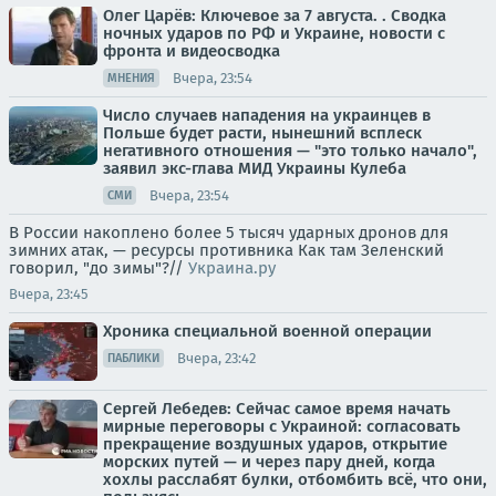
Олег Царёв: Ключевое за 7 августа. . Сводка
ночных ударов по РФ и Украине, новости с
фронта и видеосводка
Вчера, 23:54
МНЕНИЯ
Число случаев нападения на украинцев в
Польше будет расти, нынешний всплеск
негативного отношения — "это только начало",
заявил экс-глава МИД Украины Кулеба
Вчера, 23:54
СМИ
В России накоплено более 5 тысяч ударных дронов для
зимних атак, — ресурсы противника Как там Зеленский
говорил, "до зимы"?//
Украина.ру
Вчера, 23:45
Хроника специальной военной операции
Вчера, 23:42
ПАБЛИКИ
Сергей Лебедев: Сейчас самое время начать
мирные переговоры с Украиной: согласовать
прекращение воздушных ударов, открытие
морских путей — и через пару дней, когда
хохлы расслабят булки, отбомбить всё, что они,