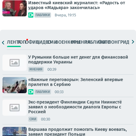
Известный киевский журналист: «Радость от
ударов «Мадьяра» закончилась»
Вчера, 19:15
ПАБЛИКИ
ЛЕНТА
ТОП
ОФИЦ.
ВИДЕО
СМИ
ВОЕНКОРЫ
МНЕНИЯ
ПАБЛИКИ
ФОТО
ЛОНГРИДЫ
У Румынии больше нет денег для финансовой
поддержки Украины
00:39
МНЕНИЯ
«Важные переговоры»: Зеленский впервые
прилетел в Сербию
00:33
ПАБЛИКИ
Экс-президент Финляндии Саули Ниинистё
заявил о необходимости диалога Европы с
Россией
00:30
СМИ
Варшава продолжит помогать Киеву воевать,
заявил президент Польши