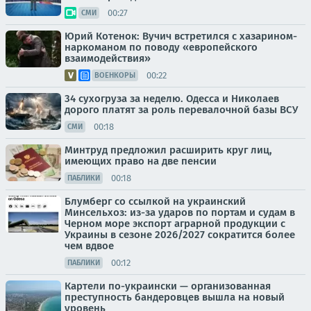
00:27
СМИ
Юрий Котенок: Вучич встретился с хазарином-
наркоманом по поводу «европейского
взаимодействия»
00:22
ВОЕНКОРЫ
34 сухогруза за неделю. Одесса и Николаев
дорого платят за роль перевалочной базы ВСУ
00:18
СМИ
Минтруд предложил расширить круг лиц,
имеющих право на две пенсии
00:18
ПАБЛИКИ
Блумберг со ссылкой на украинский
Минсельхоз: из-за ударов по портам и судам в
Черном море экспорт аграрной продукции с
Украины в сезоне 2026/2027 сократится более
чем вдвое
00:12
ПАБЛИКИ
Картели по-украински — организованная
преступность бандеровцев вышла на новый
уровень