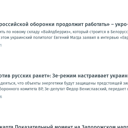
российской оборонки продолжит работать» – укро
ить по новому складу «Вайлдберриз», который строится в Белорус
этом украинский политолог Евгений Магда заявил в интервью «Евр
1
тив русских ракет»: Зе-режим настраивает украин
адеяться, что объекты энергетики будут защищены предстоящей зи
оронного комитета ВР, Зе-депутат Федор Вениславский, передает к
46
#карта Показательный момент на Запорожском нап