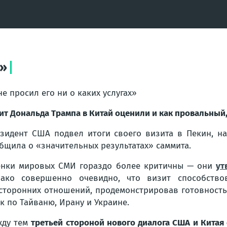
х»
не просил его ни о каких услугах»
ит Дональда Трампа в Китай оценили и как провальный
зидент США подвел итоги своего визита в Пекин, на
бщила о «значительных результатах» саммита.
нки мировых СМИ гораздо более критичны — они
ут
нако совершенно очевидно, что визит способст
сторонних отношений, продемонстрировав готовность
к по Тайваню, Ирану и Украине.
жду тем
третьей стороной нового диалога США и Китая 