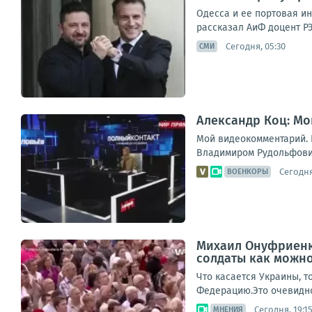
Одесса и ее портовая и
рассказал АиФ доцент РЭ
Сегодня, 05:30
СМИ
Александр Коц: Мо
Мой видеокомментарий. К
Владимиром Рудольфович
Сегодня
ВОЕНКОРЫ
Михаил Онуфриенко
солдаты как можн
Что касается Украины, т
Федерацию.Это очевидно,
Сегодня, 19:1
МНЕНИЯ