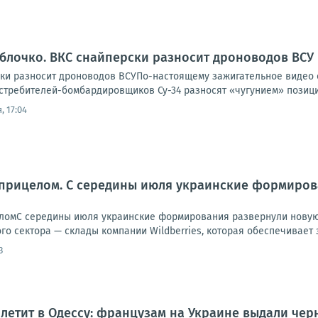
яблочко. ВКС снайперски разносит дроноводов ВСУ
ски разносит дроноводов ВСУПо-настоящему зажигательное видео
требителей-бомбардировщиков Су-34 разносят «чугунием» позиции
, 17:04
 прицелом. С середины июля украинские формиров
ломС середины июля украинские формирования развернули новую к
о сектора — склады компании Wildberries, которая обеспечивает з
3
летит в Одессу: французам на Украине выдали чер