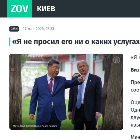
ZOV
КИЕВ
17 мая 2026, 23:33
СМИ
«Я не просил его ни о каких услуга
«Я 
Виз
Пре
соо
Оце
Од
дву
язы
Ме