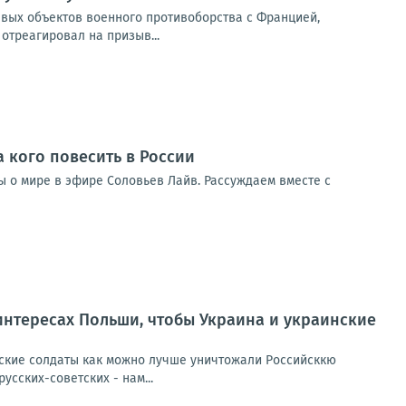
евых объектов военного противоборства с Францией,
отреагировал на призыв...
а кого повесить в России
ды о мире в эфире Соловьев Лайв. Рассуждаем вместе с
 интересах Польши, чтобы Украина и украинские
инские солдаты как можно лучше уничтожали Российсккю
усских-советских - нам...