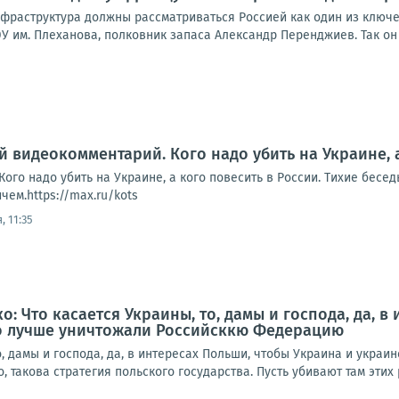
нфраструктура должны рассматриваться Россией как один из ключ
У им. Плеханова, полковник запаса Александр Перенджиев. Так он 
й видеокомментарий. Кого надо убить на Украине, 
ого надо убить на Украине, а кого повесить в России. Тихие бесе
ем.https://max.ru/kots
, 11:35
: Что касается Украины, то, дамы и господа, да, в
о лучше уничтожали Российсккю Федерацию
о, дамы и господа, да, в интересах Польши, чтобы Украина и укра
 такова стратегия польского государства. Пусть убивают там этих р
5