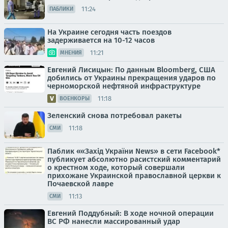
11:24
ПАБЛИКИ
На Украине сегодня часть поездов
задерживается на 10-12 часов
11:21
МНЕНИЯ
Евгений Лисицын: По данным Bloomberg, США
добились от Украины прекращения ударов по
черноморской нефтяной инфраструктуре
11:18
ВОЕНКОРЫ
Зеленский снова потребовал ракеты
11:18
СМИ
Паблик ««Захід України News» в сети Facebook*
публикует абсолютно расистский комментарий
о крестном ходе, который совершали
прихожане Украинской православной церкви к
Почаевской лавре
11:13
СМИ
Евгений Поддубный: В ходе ночной операции
ВС РФ нанесли массированный удар