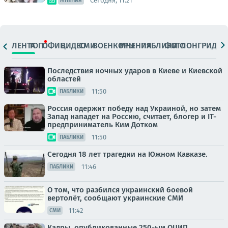
Сегодня, 11:21
МНЕНИЯ
ЛЕНТА
ТОП
ОФИЦ.
ВИДЕО
СМИ
ВОЕНКОРЫ
МНЕНИЯ
ПАБЛИКИ
ФОТО
ЛОНГРИДЫ
Последствия ночных ударов в Киеве и Киевской
областей
11:50
ПАБЛИКИ
Россия одержит победу над Украиной, но затем
Запад нападет на Россию, считает, блогер и IT-
предприниматель Ким Дотком
11:50
ПАБЛИКИ
Сегодня 18 лет трагедии на Южном Кавказе.
11:46
ПАБЛИКИ
О том, что разбился украинский боевой
вертолёт, сообщают украинские СМИ
11:42
СМИ
Кадры, опубликованные 250-ым ОЦИП