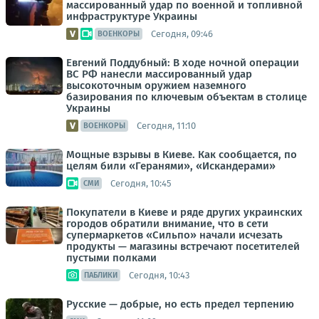
массированный удар по военной и топливной
инфраструктуре Украины
Сегодня, 09:46
ВОЕНКОРЫ
Евгений Поддубный: В ходе ночной операции
ВС РФ нанесли массированный удар
высокоточным оружием наземного
базирования по ключевым объектам в столице
Украины
Сегодня, 11:10
ВОЕНКОРЫ
Мощные взрывы в Киеве. Как сообщается, по
целям били «Геранями», «Искандерами»
Сегодня, 10:45
СМИ
Покупатели в Киеве и ряде других украинских
городов обратили внимание, что в сети
супермаркетов «Сильпо» начали исчезать
продукты — магазины встречают посетителей
пустыми полками
Сегодня, 10:43
ПАБЛИКИ
Русские — добрые, но есть предел терпению