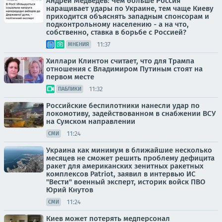
Андрей Медведев: Чем больше Россия
наращивает удары по Украине, тем чаще Киеву
приходится объяснять западным спонсорам и
подконтрольному населению - а на что,
собственно, ставка в борьбе с Россией?
11:37
МНЕНИЯ
Хиллари Клинтон считает, что для Трампа
отношения с Владимиром Путиным стоят на
первом месте
11:32
ПАБЛИКИ
Российские беспилотники нанесли удар по
локомотиву, задействованном в снабжении ВСУ
на Сумском направлении
11:24
СМИ
Украина как минимум в ближайшие несколько
месяцев не сможет решить проблему дефицита
ракет для американских зенитных ракетных
комплексов Patriot, заявил в интервью ИС
"Вести" военный эксперт, историк войск ПВО
Юрий Кнутов
11:24
СМИ
Киев может потерять медперсонал