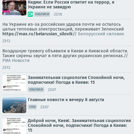
Кедми: Если Россия ответит на террор, я
Украине не завидую
23:18
ПАБЛИКИ
На Украине из-за российских ударов почти не осталось
целых тепловых электростанций, переживает Зеленский
https://max.ru/belarusian_silovik
//
Белорусский силовик
23:12
Воздушную тревогу объявили в Киеве и Киевской области.
Также сирены звучат в пяти других украинских регионах.//
РИА Новости
23:12
Занимательная социология Спокойной ночи,
подписчики! Погода в Киеве: 15
23:07
ПАБЛИКИ
Главные новости к вечеру 8 августа
23:07
СМИ
Доброй ночи, Киев!. Занимательная социология
Спокойной ночи, подписчики! Погода в Киеве:
15