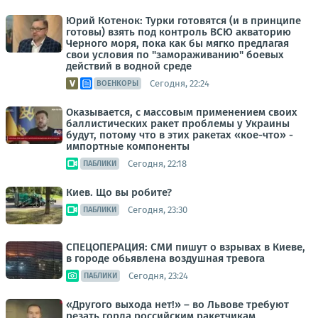
Юрий Котенок: Турки готовятся (и в принципе
готовы) взять под контроль ВСЮ акваторию
Черного моря, пока как бы мягко предлагая
свои условия по "замораживанию" боевых
действий в водной среде
Сегодня, 22:24
ВОЕНКОРЫ
Оказывается, с массовым применением своих
баллистических ракет проблемы у Украины
будут, потому что в этих ракетах «кое-что» -
импортные компоненты
Сегодня, 22:18
ПАБЛИКИ
Киев. Що вы робите?
Сегодня, 23:30
ПАБЛИКИ
СПЕЦОПЕРАЦИЯ: СМИ пишут о взрывах в Киеве,
в городе обьявлена воздушная тревога
Сегодня, 23:24
ПАБЛИКИ
«Другого выхода нет!» – во Львове требуют
резать горла российским ракетчикам