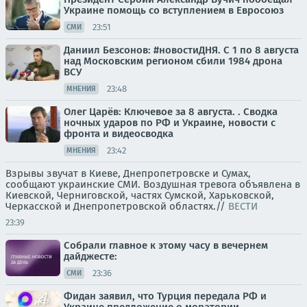
Украине помощь со вступлением в Евросоюз
23:51
СМИ
Даниил Безсонов: #новостиДНЯ. С 1 по 8 августа
над Московским регионом сбили 1984 дрона
ВСУ
23:48
МНЕНИЯ
Олег Царёв: Ключевое за 8 августа. . Сводка
ночных ударов по РФ и Украине, новости с
фронта и видеосводка
23:42
МНЕНИЯ
Взрывы звучат в Киеве, Днепропетровске и Сумах,
сообщают украинские СМИ. Воздушная тревога объявлена в
Киевской, Черниговской, частях Сумской, Харьковской,
Черкасской и Днепропетровской областях.//
ВЕСТИ
23:39
Собрали главное к этому часу в вечернем
дайджесте:
23:36
СМИ
Фидан заявил, что Турция передала РФ и