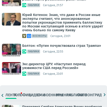
Сегодня, 21:57
ПАБЛИКИ
Юрий Котенок: Знаю, что даже в России иные
эксперты считают, что анонсированные
попытки укронацистов применить баллистику
по Москве наступающей осенью в итоге ударят
очень больно по самому Киеву
Сегодня, 23:01
ВОЕНКОРЫ
Болтон: «Путин почувствовала страх Трампа»
Сегодня, 22:55
ПАБЛИКИ
Экс-директор ЦРУ: «Наступил период
уязвимости США перед Россией»
Сегодня, 23:01
ПАБЛИКИ
ЛЕНТА
ТОП
ОФИЦ.
ВИДЕО
СМИ
ВОЕНКОРЫ
МНЕНИЯ
ПАБЛИКИ
ФОТО
ЛОНГРИДЫ
Президент Сербии Александр Вучич пообещал