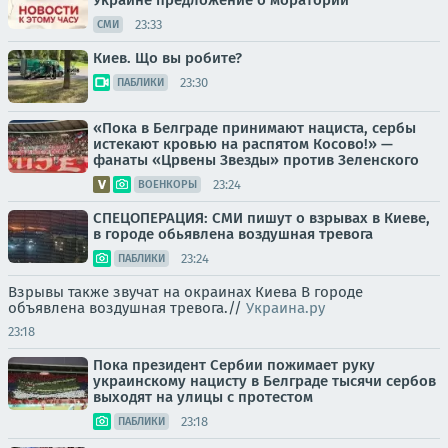
Украине предложение о моратории
23:33
СМИ
Киев. Що вы робите?
23:30
ПАБЛИКИ
«Пока в Белграде принимают нациста, сербы
истекают кровью на распятом Косово!» —
фанаты «Црвены Звезды» против Зеленского
23:24
ВОЕНКОРЫ
СПЕЦОПЕРАЦИЯ: СМИ пишут о взрывах в Киеве,
в городе обьявлена воздушная тревога
23:24
ПАБЛИКИ
Взрывы также звучат на окраинах Киева В городе
объявлена воздушная тревога.//
Украина.ру
23:18
Пока президент Сербии пожимает руку
украинскому нацисту в Белграде тысячи сербов
выходят на улицы с протестом
23:18
ПАБЛИКИ