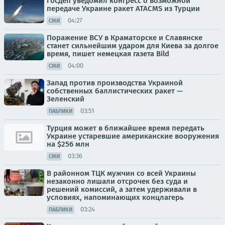
Госдеп уведомил конгресс о возможной
передаче Украине ракет ATACMS из Турции
04:27
СМИ
Поражение ВСУ в Краматорске и Славянске
станет сильнейшим ударом для Киева за долгое
время, пишет немецкая газета Bild
04:00
СМИ
Запад против производства Украиной
собственных баллистических ракет —
Зеленский
03:51
ПАБЛИКИ
Турция может в ближайшее время передать
Украине устаревшие американские вооружения
на $256 млн
03:36
СМИ
В районном ТЦК мужчин со всей Украины
незаконно лишали отсрочек без суда и
решений комиссий, а затем удерживали в
условиях, напоминающих концлагерь
03:24
ПАБЛИКИ