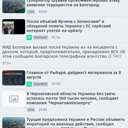
Губернатор Шуваев прокомментировал атаку
киевских террористов на Белгород:
02:00
СМИ
После объятий Вучича с Зеленским* и
обещаний помочь Украине с ЕС сербский
интернет улетел на орбиту
01:54
ПАБЛИКИ
МИД Болгарии вызвал посла Украины из-за инцидента с
дроном, который, предположительно, принадлежит ВСУ. Об
этом сообщило Болгарское телеграфное агентство.//
ТАСС
01:54
Главное от Рыбаря. дайджест материалов за 8
августа
01:09
ПАБЛИКИ
В Черниговской области Украины без света
остались почти 100 тысяч человек, сообщает
компания "Черниговоблэнерго"
01:09
СМИ
Турция предложила Украине и России объявить
мораторий на военные действия, сообщил