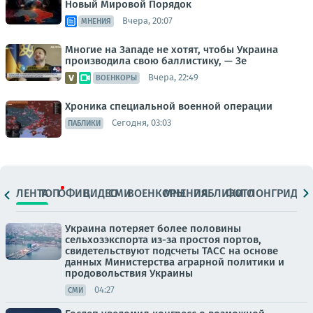
Новый Мировой Порядок
Вчера, 20:07
МНЕНИЯ
Многие на Западе не хотят, чтобы Украина
производила свою баллистику, — Зе
Вчера, 22:49
ВОЕНКОРЫ
Хроника специальной военной операции
Сегодня, 03:03
ПАБЛИКИ
ЛЕНТА
ТОП
ОФИЦ.
ВИДЕО
СМИ
ВОЕНКОРЫ
МНЕНИЯ
ПАБЛИКИ
ФОТО
ЛОНГРИДЫ
Украина потеряет более половины
сельхозэкспорта из-за простоя портов,
свидетельствуют подсчеты ТАСС на основе
данных Министерства аграрной политики и
продовольствия Украины
04:27
СМИ