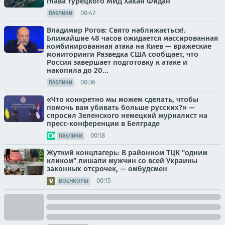
глава турецкого МИД Хакан Фидан
00:42
ПАБЛИКИ
Владимир Рогов: Свято наближається!.
Ближайшие 48 часов ожидается массированная
комбинированная атака на Киев — вражеские
мониторинги Разведка США сообщает, что
Россия завершает подготовку к атаке и
накопила до 20...
00:36
ПАБЛИКИ
«Что конкретно мы можем сделать, чтобы
помочь вам убивать больше русских?» —
спросил Зеленского немецкий журналист на
пресс-конференции в Белграде
00:18
ПАБЛИКИ
Жуткий концлагерь: В районном ТЦК "одним
кликом" лишали мужчин со всей Украины
законных отсрочек, — омбудсмен
00:15
ВОЕНКОРЫ