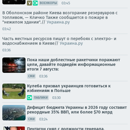
03:45
ВОЕНКОРЫ
В Оболонском районе Киева возгорание резервуаров с
топливом, — Кличко Также сообщается о пожаре в
"нежилом здании".//
Украина.ру
03:42
Часть местных ресурсов пишут о перебоях с электро- и
водоснабжением в Киеве//
Украина.ру
03:36
Пока наши доблестные ракетчики поражают
цели, давайте подведём информационные
итоги 7 августа:
03:36
СМИ
Кулеба призвал украинцев готовиться к
избиениям в Польше
03:30
ПАБЛИКИ
Дефицит бюджета Украины в 2026 году составит
рекордные 35% ВВП, или более $70 млрд
03:24
СМИ
Пентагон снял с должности генерала,