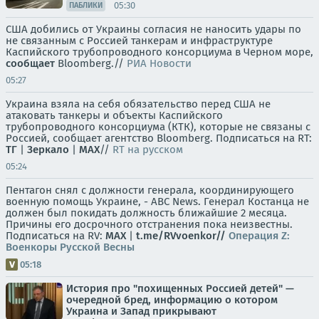
05:30
ПАБЛИКИ
США добились от Украины согласия не наносить удары по
не связанным с Россией танкерам и инфраструктуре
Каспийского трубопроводного консорциума в Черном море,
сообщает
Bloomberg.//
РИА Новости
05:27
Украина взяла на себя обязательство перед США не
атаковать танкеры и объекты Каспийского
трубопроводного консорциума (КТК), которые не связаны с
Россией, сообщает агентство Bloomberg. Подписаться на RT:
ТГ
|
Зеркало
|
MAX
//
RT на русском
05:24
Пентагон снял с должности генерала, координирующего
военную помощь Украине, - ABC News. Генерал Костанца не
должен был покидать должность ближайшие 2 месяца.
Причины его досрочного отстранения пока неизвестны.
Подписаться на RV:
MAX
|
t.me/RVvoenkor//
Операция Z:
Военкоры Русской Весны
05:18
История про "похищенных Россией детей" —
очередной бред, информацию о котором
Украина и Запад прикрывают