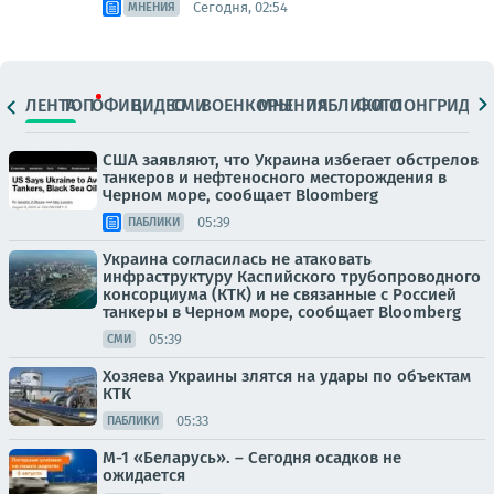
Сегодня, 02:54
МНЕНИЯ
ЛЕНТА
ТОП
ОФИЦ.
ВИДЕО
СМИ
ВОЕНКОРЫ
МНЕНИЯ
ПАБЛИКИ
ФОТО
ЛОНГРИДЫ
США заявляют, что Украина избегает обстрелов
танкеров и нефтеносного месторождения в
Черном море, сообщает Bloomberg
05:39
ПАБЛИКИ
Украина согласилась не атаковать
инфраструктуру Каспийского трубопроводного
консорциума (КТК) и не связанные с Россией
танкеры в Черном море, сообщает Bloomberg
05:39
СМИ
Хозяева Украины злятся на удары по объектам
КТК
05:33
ПАБЛИКИ
М-1 «Беларусь». – Сегодня осадков не
ожидается