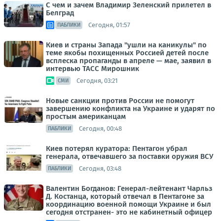
С чем и зачем Владимир Зеленский прилетел в
Белград
Сегодня, 01:57
ПАБЛИКИ
Киев и страны Запада "ушли на каникулы" по
теме якобы похищенных Россией детей после
всплеска пропаганды в апреле — мае, заявил в
интервью ТАСС Мирошник
Сегодня, 03:21
СМИ
Новые санкции против России не помогут
завершению конфликта на Украине и ударят по
простым американцам
Сегодня, 00:48
ПАБЛИКИ
Киев потерял куратора: Пентагон убрал
генерала, отвечавшего за поставки оружия ВСУ
Сегодня, 03:48
ПАБЛИКИ
Валентин Богданов: Генерал-лейтенант Чарльз
Д. Костанца, который отвечал в Пентагоне за
координацию военной помощи Украине и был
сегодня отстранен- это не кабинетный офицер