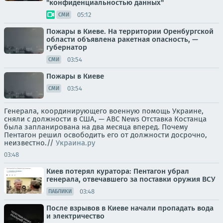
"конфиденциальностью данных"
05:12
СМИ
Пожары в Киеве. На территории Оренбургской
области объявлена ракетная опасность, —
губернатор
03:54
СМИ
Пожары в Киеве
03:54
СМИ
Генерала, координирующего военную помощь Украине,
сняли с должности в США, — ABC News Отставка Костанца
была запланирована на два месяца вперед. Почему
Пентагон решил освободить его от должности досрочно,
неизвестно.//
Украина.ру
03:48
Киев потерял куратора: Пентагон убрал
генерала, отвечавшего за поставки оружия ВСУ
03:48
ПАБЛИКИ
После взрывов в Киеве начали пропадать вода
и электричество