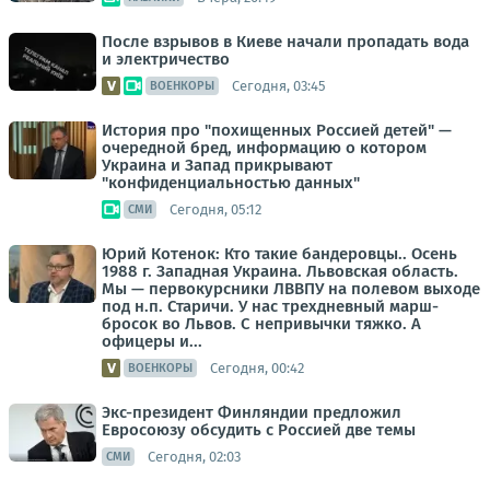
После взрывов в Киеве начали пропадать вода
и электричество
Сегодня, 03:45
ВОЕНКОРЫ
История про "похищенных Россией детей" —
очередной бред, информацию о котором
Украина и Запад прикрывают
"конфиденциальностью данных"
Сегодня, 05:12
СМИ
Юрий Котенок: Кто такие бандеровцы.. Осень
1988 г. Западная Украина. Львовская область.
Мы — первокурсники ЛВВПУ на полевом выходе
под н.п. Старичи. У нас трехдневный марш-
бросок во Львов. С непривычки тяжко. А
офицеры и...
Сегодня, 00:42
ВОЕНКОРЫ
Экс-президент Финляндии предложил
Евросоюзу обсудить с Россией две темы
Сегодня, 02:03
СМИ