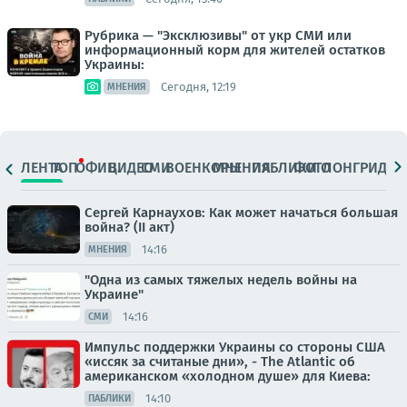
Рубрика — "Эксклюзивы" от укр СМИ или
информационный корм для жителей остатков
Украины:
Сегодня, 12:19
МНЕНИЯ
ЛЕНТА
ТОП
ОФИЦ.
ВИДЕО
СМИ
ВОЕНКОРЫ
МНЕНИЯ
ПАБЛИКИ
ФОТО
ЛОНГРИДЫ
Сергей Карнаухов: Как может начаться большая
война? (II акт)
14:16
МНЕНИЯ
"Одна из самых тяжелых недель войны на
Украине"
14:16
СМИ
Импульс поддержки Украины со стороны США
«иссяк за считаные дни», - The Atlantic об
американском «холодном душе» для Киева:
14:10
ПАБЛИКИ