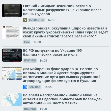
Евгений Лисицын: Зеленский заявил о
масштабных разрушениях на Украине после
ночных ударов
14:10
ВОЕНКОРЫ
#бандеровская_оккупация Широко известная в
узких кругах укроактивистка Нина Гурова ведет
свой личный список "врагов Зеленского"
14:08
СМИ
ВС РФ выпустили по Украине 195
баллистических ракет за июль
14:05
ПАБЛИКИ
Два майора: На фоне ударов ВС России по
портам в Большой Одессе формируются
логистические пути для вывоза украинской
агропродукции формируются в Румынии
14:05
ПАБЛИКИ
Во время массированной ночной атаки на
объекты в Одесской области был поврежден
автомобильный мост в Маяках
13:58
ПАБЛИКИ