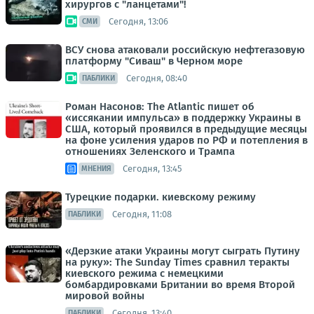
хирургов с "ланцетами"!
Сегодня, 13:06
СМИ
ВСУ снова атаковали российскую нефтегазовую
платформу "Сиваш" в Черном море
Сегодня, 08:40
ПАБЛИКИ
Роман Насонов: The Atlantic пишет об
«иссякании импульса» в поддержку Украины в
США, который проявился в предыдущие месяцы
на фоне усиления ударов по РФ и потепления в
отношениях Зеленского и Трампа
Сегодня, 13:45
МНЕНИЯ
Турецкие подарки. киевскому режиму
Сегодня, 11:08
ПАБЛИКИ
«Дерзкие атаки Украины могут сыграть Путину
на руку»: The Sunday Times сравнил теракты
киевского режима с немецкими
бомбардировками Британии во время Второй
мировой войны
Сегодня, 13:40
ПАБЛИКИ