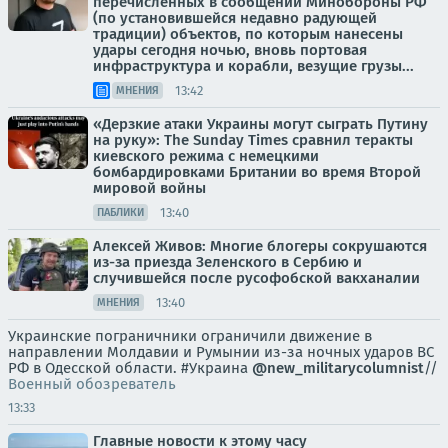
перечисленных в сообщении Минобороны РФ
(по установившейся недавно радующей
традиции) объектов, по которым нанесены
удары сегодня ночью, вновь портовая
инфраструктура и корабли, везущие грузы...
13:42
МНЕНИЯ
«Дерзкие атаки Украины могут сыграть Путину
на руку»: The Sunday Times сравнил теракты
киевского режима с немецкими
бомбардировками Британии во время Второй
мировой войны
13:40
ПАБЛИКИ
Алексей Живов: Многие блогеры сокрушаются
из-за приезда Зеленского в Сербию и
случившейся после русофобской вакханалии
13:40
МНЕНИЯ
Украинские пограничники ограничили движение в
направлении Молдавии и Румынии из-за ночных ударов ВС
РФ в Одесской области. #Украина
@new_militarycolumnist
//
Военный обозреватель
13:33
Главные новости к этому часу