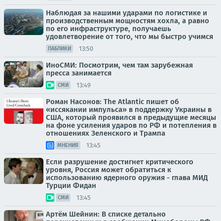
Наблюдая за нашими ударами по логистике и
производственным мощностям хохла, а равно
по его инфраструктуре, получаешь
удовлетворение от того, что мы быстро учимся
13:50
ПАБЛИКИ
ИноСМИ: Посмотрим, чем там зарубежная
пресса занимается
13:49
СМИ
Роман Насонов: The Atlantic пишет об
«иссякании импульса» в поддержку Украины в
США, который проявился в предыдущие месяцы
на фоне усиления ударов по РФ и потепления в
отношениях Зеленского и Трампа
13:45
МНЕНИЯ
Если разрушение достигнет критического
уровня, Россия может обратиться к
использованию ядерного оружия - глава МИД
Турции Фидан
13:45
СМИ
Артём Шейнин: В списке детально