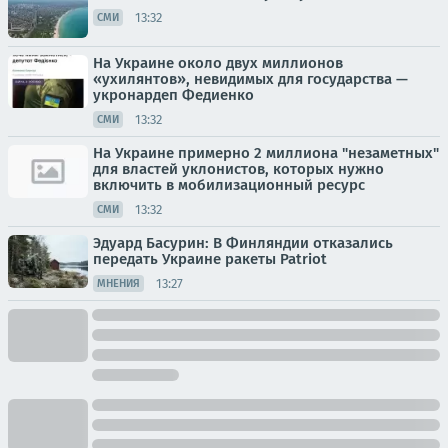
13:32
СМИ
На Украине около двух миллионов
«ухилянтов», невидимых для государства —
укронардеп Федиенко
13:32
СМИ
На Украине примерно 2 миллиона "незаметных"
для властей уклонистов, которых нужно
включить в мобилизационный ресурс
13:32
СМИ
Эдуард Басурин: В Финляндии отказались
передать Украине ракеты Patriot
13:27
МНЕНИЯ