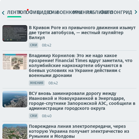
ЛЕНТА
ТОП
ОФИЦ.
ВИДЕО
СМИ
ВОЕНКОРЫ
МНЕНИЯ
ПАБЛИКИ
ФОТО
ЛОНГРИДЫ
В Кривом Роге из привычного движения изымут
две трети автобусов, — местный гауляйтер
Вилкул
08:42
СМИ
Владимир Корнилов: Это же надо какое
прозрение! Financial Times вдруг заметила, что
колумбийские наркокартели обучаются в
боевых условиях на Украине действиям с
военными дронами
08:42
МНЕНИЯ
ВСУ вновь заминировали дорогу между
Ивановкой и Новоукраинкой в Энергодаре,
городе-спутнике Запорожской АЭС, сообщили в
администрации городского округа
08:40
СМИ
Повреждена линия электропередачи, через
которую Украина получает электричество из
Румынии и Молдовы