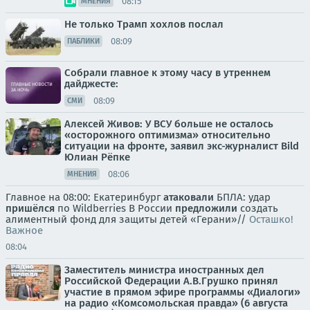
08:15
МНЕНИЯ
Не только Трамп хохлов послал
08:09
ПАБЛИКИ
Собрали главное к этому часу в утреннем
дайджесте:
08:09
СМИ
Алексей Живов: У ВСУ больше не осталось
«осторожного оптимизма» относительно
ситуации на фронте, заявил экс-журналист Bild
Юлиан Рёпке
08:06
МНЕНИЯ
Главное на 08:00: Екатеринбург
атаковали
БПЛА: удар
пришёлся
по Wildberries В России
предложили
создать
алиментный фонд для защиты детей «Герани»//
Осташко!
Важное
08:04
Заместитель министра иностранных дел
Российской Федерации А.В.Грушко принял
участие в прямом эфире программы «Диалоги»
на радио «Комсомольская правда» (6 августа