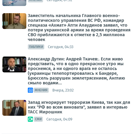
Заместитель начальника Главного военно-
политического управления ВС РФ, командир
спецназа «Ахмат» Апти Алаудинов заявил, что
потери украинской армии за время проведения
СВО приближаются к отметке в 2,5 миллиона
человек
Сегодня, 04:33
ПАБЛИКИ
Александр Дугин: Андрей Ткачев:. Если живо
представить, что в одно прекрасное утро мы
проснемся, а ни одного врага не осталось
(украинцы телепортировались к Бандере,
Брюссель разрушен землетрясением, Англию
смыло водами...
Вчера, 23:02
МНЕНИЯ
Запад игнорирует терроризм Киева, так как для
них "РФ во всем виновата", заявил в интервью
ТАСС Мирошник
Сегодня, 04:09
СМИ