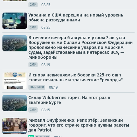
08:35
СМИ
Украина и США перешли на новый уровень
обмена разведданными
08:35
СМИ
В течение вечера 6 августа и утром 7 августа
Вооруженными Силами Российской Федерации
продолжено нанесение ударов по морским
судам, задействованным в интересах ВСУ, —
Минобороны
08:19
СМИ
И снова невменяемые боевики 225-го ошп
ставят печальные и трагические "рекорды"
08:19
ПАБЛИКИ
Склад Wildberries горит. На этот раз в
Екатеринбурге
08:15
СМИ
Михаил Онуфриенко: Репортёр: Зеленский
говорит, что его стране срочно нужны ракеты
для Patriot