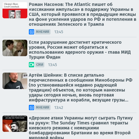
Роман Насонов: The Atlantic пишет об
«иссякании импульса» в поддержку Украины в
США, который проявился в предыдущие месяцы
на фоне усиления ударов по РФ и потепления в
отношениях Зеленского и Трампа
13:45
МНЕНИЯ
Если разрушение достигнет критического
уровня, Россия может обратиться к
использованию ядерного оружия - глава МИД
Турции Фидан
13:45
СМИ
Артём Шейнин: В списке детально
перечисленных в сообщении Минобороны РФ
(по установившейся недавно радующей
традиции) объектов, по которым нанесены
удары сегодня ночью, вновь портовая
инфраструктура и корабли, везущие грузы...
13:42
МНЕНИЯ
«Дерзкие атаки Украины могут сыграть Путину
на руку»: The Sunday Times сравнил теракты
киевского режима с немецкими
бомбардировками Британии во время Второй
мировой войны