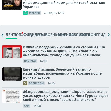
информационный корм для жителей остатков
Украины:
Сегодня, 12:19
МНЕНИЯ
ЛЕНТА
ТОП
ОФИЦ.
ВИДЕО
СМИ
ВОЕНКОРЫ
МНЕНИЯ
ПАБЛИКИ
ФОТО
ЛОНГРИДЫ
Импульс поддержки Украины со стороны США
«иссяк за считаные дни», - The Atlantic об
американском «холодном душе» для Киева:
14:10
ПАБЛИКИ
Евгений Лисицын: Зеленский заявил о
масштабных разрушениях на Украине после
ночных ударов
14:10
ВОЕНКОРЫ
#бандеровская_оккупация Широко известная в
узких кругах укроактивистка Нина Гурова ведет
свой личный список "врагов Зеленского"
14:08
СМИ