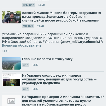
13:40
ПАБЛИКИ
Алексей Живов: Многие блогеры сокрушаются
из-за приезда Зеленского в Сербию и
случившейся после русофобской вакханалии
13:40
МНЕНИЯ
Украинские пограничники ограничили движение в
направлении Молдавии и Румынии из-за ночных ударов ВС
РФ в Одесской области. #Украина
@new_militarycolumnist
//
Военный обозреватель
13:33
Главные новости к этому часу
13:32
СМИ
На Украине около двух миллионов
«ухилянтов», невидимых для государства —
укронардеп Федиенко
13:32
СМИ
На Украине примерно 2 миллиона "незаметных"
для властей уклонистов, которых нужно
включить в мобилизационный ресурс