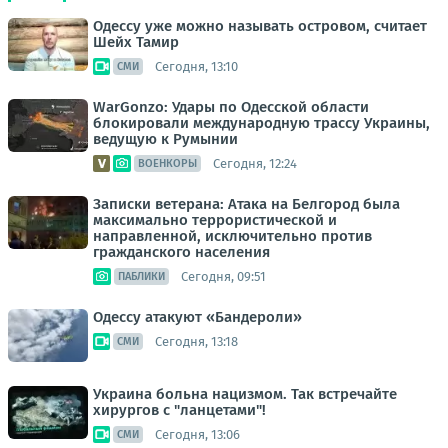
Одессу уже можно называть островом, считает
Шейх Тамир
Сегодня, 13:10
СМИ
WarGonzo: Удары по Одесской области
блокировали международную трассу Украины,
ведущую к Румынии
Сегодня, 12:24
ВОЕНКОРЫ
Записки ветерана: Атака на Белгород была
максимально террористической и
направленной, исключительно против
гражданского населения
Сегодня, 09:51
ПАБЛИКИ
Одессу атакуют «Бандероли»
Сегодня, 13:18
СМИ
Украина больна нацизмом. Так встречайте
хирургов с "ланцетами"!
Сегодня, 13:06
СМИ