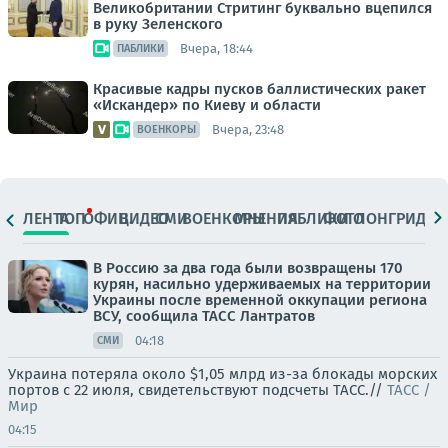
Великобритании Стритинг буквально вцепился
в руку Зеленского
Вчера, 18:44
ПАБЛИКИ
Красивые кадры пусков баллистических ракет
«Искандер» по Киеву и области
Вчера, 23:48
ВОЕНКОРЫ
ЛЕНТА
ТОП
ОФИЦ.
ВИДЕО
СМИ
ВОЕНКОРЫ
МНЕНИЯ
ПАБЛИКИ
ФОТО
ЛОНГРИДЫ
В Россию за два года были возвращены 170
курян, насильно удерживаемых на территории
Украины после временной оккупации региона
ВСУ, сообщила ТАСС Лантратов
04:18
СМИ
Украина потеряла около $1,05 млрд из-за блокады морских
портов с 22 июля, свидетельствуют подсчеты ТАСС.//
ТАСС /
Мир
04:15