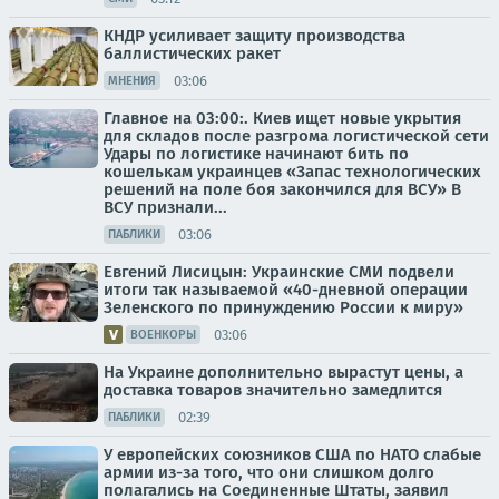
КНДР усиливает защиту производства
баллистических ракет
03:06
МНЕНИЯ
Главное на 03:00:. Киев ищет новые укрытия
для складов после разгрома логистической сети
Удары по логистике начинают бить по
кошелькам украинцев «Запас технологических
решений на поле боя закончился для ВСУ» В
ВСУ признали...
03:06
ПАБЛИКИ
Евгений Лисицын: Украинские СМИ подвели
итоги так называемой «40-дневной операции
Зеленского по принуждению России к миру»
03:06
ВОЕНКОРЫ
На Украине дополнительно вырастут цены, а
доставка товаров значительно замедлится
02:39
ПАБЛИКИ
У европейских союзников США по НАТО слабые
армии из-за того, что они слишком долго
полагались на Соединенные Штаты, заявил