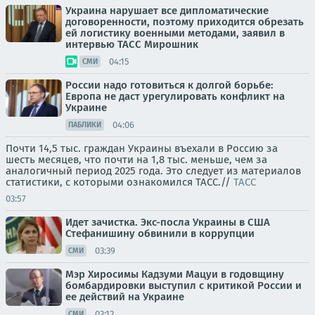
Украина нарушает все дипломатические
договоренности, поэтому приходится обрезать
ей логистику военными методами, заявил в
интервью ТАСС Мирошник
04:15
СМИ
России надо готовиться к долгой борьбе:
Европа не даст урегулировать конфликт на
Украине
04:06
ПАБЛИКИ
Почти 14,5 тыс. граждан Украины въехали в Россию за
шесть месяцев, что почти на 1,8 тыс. меньше, чем за
аналогичный период 2025 года. Это следует из материалов
статистики, с которыми ознакомился ТАСС.//
ТАСС
03:57
Идет зачистка. Экс-посла Украины в США
Стефанишину обвинили в коррупции
03:39
СМИ
Мэр Хиросимы Кадзуми Мацуи в годовщину
бомбардировки выступил с критикой России и
ее действий на Украине
03:12
СМИ