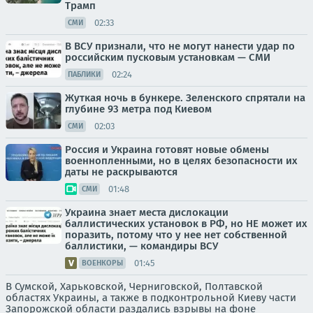
Трамп
02:33
СМИ
В ВСУ признали, что не могут нанести удар по
российским пусковым установкам — СМИ
02:24
ПАБЛИКИ
Жуткая ночь в бункере. Зеленского спрятали на
глубине 93 метра под Киевом
02:03
СМИ
Россия и Украина готовят новые обмены
военнопленными, но в целях безопасности их
даты не раскрываются
01:48
СМИ
Украина знает места дислокации
баллистических установок в РФ, но НЕ может их
поразить, потому что у нее нет собственной
баллистики, — командиры ВСУ
01:45
ВОЕНКОРЫ
В Сумской, Харьковской, Черниговской, Полтавской
областях Украины, а также в подконтрольной Киеву части
Запорожской области раздались взрывы на фоне