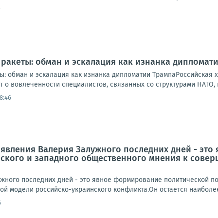
7
 ракеты: обман и эскалация как изнанка дипломат
ы: обман и эскалация как изнанка дипломатии ТрампаРоссийская х
 о вовлеченности специалистов, связанных со структурами НАТО, 
8:46
аявления Валерия Залужного последних дней - эт
нского и западного общественного мнения к сове
жного последних дней - это явное формирование политической по
ой модели российско-украинского конфликта.Он остается наиболее
6