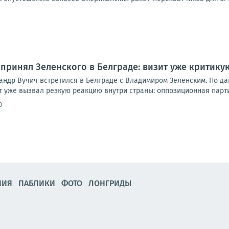
 принял Зеленского в Белграде: визит уже критику
андр Вучич встретился в Белграде с Владимиром Зеленским. По да
т уже вызвал резкую реакцию внутри страны: оппозиционная парти
0
НИЯ
ПАБЛИКИ
ФОТО
ЛОНГРИДЫ