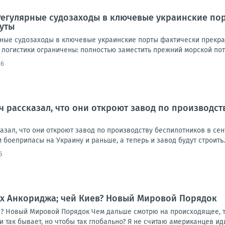
Регулярные судозаходы в ключевые украинские по
уты
ные судозаходы в ключевые украинские порты фактически прекра
логистики ограничены: полностью заместить прежний морской пото
46
ч рассказал, что они откроют завод по производст
зал, что они откроют завод по производству беспилотников в сент
 боеприпасы на Украину и раньше, а теперь и завод будут строить
5
ух Анкориджа; чей Киев? Новый Мировой Порядок
в? Новый Мировой Порядок Чем дальше смотрю на происходящее, 
 так бывает, но чтобы так глобально? Я не считаю американцев идио