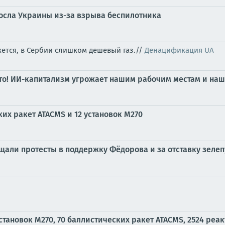
осла Украины из-за взрыва беспилотника
ется, в Сербии слишком дешевый газ.//
Денацификация UA
то! ИИ-капитализм угрожает нашим рабочим местам и на
их ракет ATACMS и 12 установок M270
ещали протесты в поддержку Фёдорова и за отставку зеле
становок M270, 70 баллистических ракет ATACMS, 2524 реа