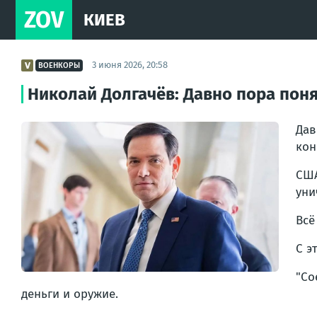
ZOV
КИЕВ
3 июня 2026, 20:58
ВОЕНКОРЫ
Николай Долгачёв: Давно пора пон
Дав
кон
США
уни
Всё
С э
"Со
деньги и оружие.