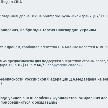
 Госдеп США
с падением дрона ВСУ на болгарско-румынской границе.//
СОЛ
аправления, из бригады Хартия Нацгвардии Украины
в
а с дроном, сообщило агентство БТА Больше новостей IZ RU
Сумма предназначена для поддержки энергетики страны перед 
БС в TG
БС в МАХ
дора.
|
//
Белорусский силовик
Безопасности Российской Федерации Д.А.Медведева на во
)
оду, увидев в ООН сербских журналистов, ожидавших Алек
 присоединиться к ожидавшим