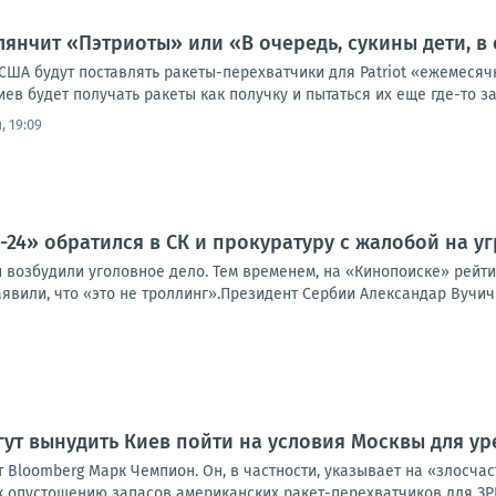
лянчит «Пэтриоты» или «В очередь, сукины дети, в 
США будут поставлять ракеты-перехватчики для Patriot «ежемесячн
иев будет получать ракеты как получку и пытаться их еще где-то зан
, 19:09
-24» обратился в СК и прокуратуру с жалобой на у
 возбудили уголовное дело. Тем временем, на «Кинопоиске» рейти
явили, что «это не троллинг».Президент Сербии Александар Вучич 
ут вынудить Киев пойти на условия Москвы для у
 Bloomberg Марк Чемпион. Он, в частности, указывает на «злосча
к опустошению запасов американских ракет-перехватчиков для ЗРК