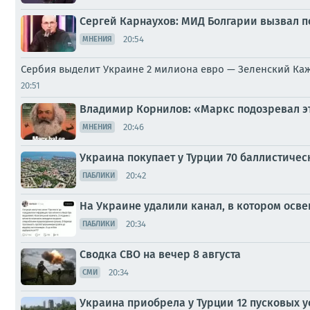
Сергей Карнаухов: МИД Болгарии вызвал п
20:54
МНЕНИЯ
Сербия выделит Украине 2 милиона евро — Зеленский Каж
20:51
Владимир Корнилов: «Маркс подозревал э
20:46
МНЕНИЯ
Украина покупает у Турции 70 баллистическ
20:42
ПАБЛИКИ
На Украине удалили канал, в котором осв
20:34
ПАБЛИКИ
Сводка СВО на вечер 8 августа
20:34
СМИ
Украина приобрела у Турции 12 пусковых у