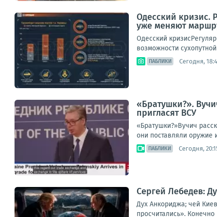
Одесский кризис. 
уже меняют маршр
Одесский кризисРегуляр
возможности сухопутной 
Сегодня, 18:
ПАБЛИКИ
«Братушки?». Вучи
пригласят ВСУ
«Братушки?»Вучич расска
они поставляли оружие и
Сегодня, 20:1
ПАБЛИКИ
Сергей Лебедев: Д
Дух Анкориджа; чей Кие
просчитались». Конечно и