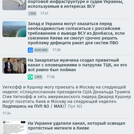
портовой инфраструктуре и судам Украины,
используемым в интересах ВСУ
17:41
СМИ
Запад и Украина могут оказаться перед
необходимостью согласиться с российским
требованием о выводе ВСУ из Донбасса, если
союзники Киева не смогут срочно решить
проблему дефицита ракет для систем ПВО
17:36
МНЕНИЯ
На Закарпатье мужчина создал приватный
канал с оповещениями о патрулях ТЦК, но его
всё равно был пойман
17:36
СМИ
Уиткофф и Кушнер могу приехать в Москву на следующей
неделе: «Спецпосланник президента США Дональда Трампа
Стив Уиткофф и зять американского лидера Джаред Кушнер
могут посетить Киев и Москву на следующей неделе».
Подпишись на ПУЛ N3
/
MAX
//
Пул N3
17:34
На Украине удалили канал, который освещал
протестные митинги в Киеве