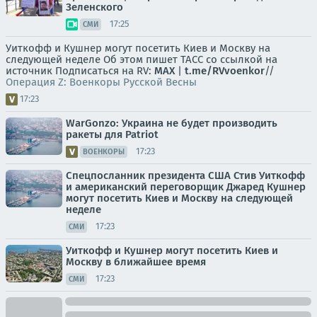
Зеленского
17:25
СМИ
Уиткофф и Кушнер могут посетить Киев и Москву на
следующей неделе Об этом пишет ТАСС со ссылкой на
источник Подписаться на RV:
MAX
|
t.me/RVvoenkor
//
Операция Z: Военкоры Русской Весны
17:23
WarGonzo: Украина не будет производить
ракеты для Patriot
17:23
ВОЕНКОРЫ
Спецпосланник президента США Стив Уиткофф
и американский переговорщик Джаред Кушнер
могут посетить Киев и Москву на следующей
неделе
17:23
СМИ
Уиткофф и Кушнер могут посетить Киев и
Москву в ближайшее время
17:23
СМИ