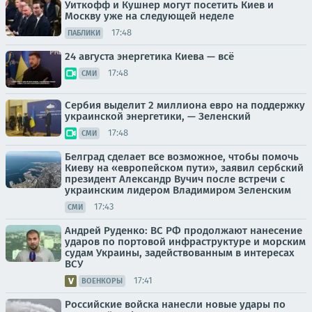
Уиткофф и Кушнер могут посетить Киев и
Москву уже на следующей неделе
17:48
ПАБЛИКИ
24 августа энергетика Киева — всё
17:48
СМИ
Сербия выделит 2 миллиона евро на поддержку
украинской энергетики, — Зеленский
17:48
СМИ
Белград сделает все возможное, чтобы помочь
Киеву на «европейском пути», заявил сербский
президент Александр Вучич после встречи с
украинским лидером Владимиром Зеленским
17:43
СМИ
Андрей Руденко: ВС РФ продолжают нанесение
ударов по портовой инфраструктуре и морским
судам Украины, задействованным в интересах
ВСУ
17:41
ВОЕНКОРЫ
Российские войска нанесли новые удары по