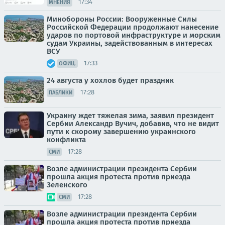
17:34
МНЕНИЯ
Минобороны России: Вооруженные Силы
Российской Федерации продолжают нанесение
ударов по портовой инфраструктуре и морским
судам Украины, задействованным в интересах
ВСУ
17:33
ОФИЦ.
24 августа у хохлов будет праздник
17:28
ПАБЛИКИ
Украину ждет тяжелая зима, заявил президент
Сербии Александр Вучич, добавив, что не видит
пути к скорому завершению украинского
конфликта
17:28
СМИ
Возле администрации президента Сербии
прошла акция протеста против приезда
Зеленского
17:28
СМИ
Возле администрации президента Сербии
прошла акция протеста против приезда