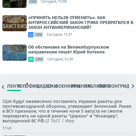
Сегодня, 11:09
СМИ
«ПРИНЯТЬ НЕЛЬЗЯ ОТМЕНИТЬ». КАК
АНТИРОССИЙСКИЙ ЗАКОН ГРЭМА ПРЕВРАТИЛСЯ В
ЗАКОН АНТИАМЕРИКАНСКИЙ?
Сегодня, 11:37
СМИ
Об обстановке на Великобурлукском
направлении пишет Юрий Котенок
Сегодня, 14:39
СМИ
ЛЕНТА
ТОП
ОФИЦ.
ВИДЕО
СМИ
ВОЕНКОРЫ
МНЕНИЯ
ПАБЛИКИ
ФОТО
ЛОНГРИДЫ
США будут ежемесячно поставлять Украине ракеты для
противовоздушной обороны, утверждает Зеленский. Ранее
в ВСУ признали, что в течение ночи 5 августа не смогли
перехватить ни одной ракеты "Циркон" и "Искандер",
выпущенной ВС РФ.//
ТАСС / Мир
17:48