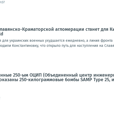
9:07
лавянско-Краматорской агломерации станет для К
ld
ия для украинских военных ухудшается ежедневно, а линия фронт
одили Константиновку, что открыло путь для наступления на Славян
анные 250-ым ОЦИП (Объединенный центр инженерн
показаны 250-килограммовые бомбы SAMP Type 25, 
2