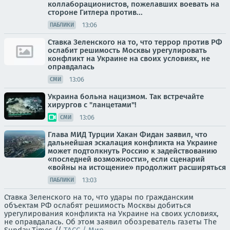
коллаборационистов, пожелавших воевать на
стороне Гитлера против...
13:06
ПАБЛИКИ
Ставка Зеленского на то, что террор против РФ
ослабит решимость Москвы урегулировать
конфликт на Украине на своих условиях, не
оправдалась
13:06
СМИ
Украина больна нацизмом. Так встречайте
хирургов с "ланцетами"!
13:06
СМИ
Глава МИД Турции Хакан Фидан заявил, что
дальнейшая эскалация конфликта на Украине
может подтолкнуть Россию к задействованию
«последней возможности», если сценарий
«войны на истощение» продолжит расширяться
13:03
ПАБЛИКИ
Ставка Зеленского на то, что удары по гражданским
объектам РФ ослабят решимость Москвы добиться
урегулирования конфликта на Украине на своих условиях,
не оправдалась. Об этом заявил обозреватель газеты The