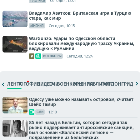
Сегодня, 12:04
ПАБЛИКИ
Владимир Аватков: Британская игра в Турцию
стара, как мир
Сегодня, 10:15
МНЕНИЯ
WarGonzo: Удары по Одесской области
блокировали международную трассу Украины,
ведущую к Румынии
Сегодня, 12:24
ВОЕНКОРЫ
ЛЕНТА
ТОП
ОФИЦ.
ВИДЕО
СМИ
ВОЕНКОРЫ
МНЕНИЯ
ПАБЛИКИ
ФОТО
ЛОНГРИДЫ
Одессу уже можно называть островом, считает
Шейх Тамир
13:10
СМИ
85 лет назад в Бельгии, которая сегодня так
рьяно поддерживает антироссийские санкции,
был основан «Валлонский легион» —
подразделение из бельгийских