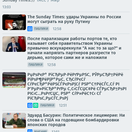
Sunday Times.//
ТАСС / Мир
13:03
The Sunday Times: удары Украины по России
могут сыграть на руку Путину
12:58
ПАБЛИКИ
После парализации работы портов те, кто
называет себя правительством Украины
привычно вскукарекнули "А нас то за що?" и
начали напрягать партнеров разгрести то
дерьмо, которое сами же и наложили
12:58
ПАБЛИКИ
РџРѕРєР° РїСЂРµР·РёРґРµРЅС‚ РЎРµСЂР±РёРё
РїРѕР¶РёРјР°РµС‚ СЂСѓРєСѓ
СѓРєСЂР°РёРЅСЃРєРѕРјСѓ РЅР°С†РёСЃС‚Сѓ РІ
Р‘РµР»РіСЂР°РґРµ С‚С‹СЃСЏС‡Рё СЃРµСЂР±РѕРІ
РІС‹С…РѕРґСЏС‚ РЅР° СѓР»РёС†С‹ СЃ
РїСЂРѕС‚РµСЃС‚РѕРј
12:51
ПАБЛИКИ
Эдуард Басурин: Политическое лицемерие: Ни
слова о США на годовщине бомбардировки
японских городов
12:51
МНЕНИЯ