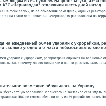
елым людям из ЕС нужнее!. На фоне засухи, из-за о
 АЭС «Чернаводэ»* отключили шесть дней назад
ее!На фоне засухи, из-за обмеления реки Дунай, один из реактор
дится на грани остановки.* АЭС «Чернаводэ» расположена на терри
дя на ежедневный обмен ударами с укрорейхом, р
но сколько угодно и отчасти небезосновательно во
мен ударами с укрорейхом, распространяющимися на всё новые объ
шать, как и почему мы это допустили и на что рассчитывали, дава
ушительное возмездие обрушилось на Украину
 "беспилотную операцию" Зеленского не заставило себя ждать, пиш
 украинская ПВО не смогла сбить ни одну из 39 российских ракет. По