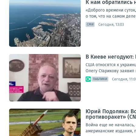
К нам обратились 
«Доброго времени суток,
о том, что на самом дел
Сегодня, 13:03
СМИ
В Киеве негодуют:
США относятся к украинц
Олегу Старикову заявил 
Сегодня, 11:0
ПАБЛИКИ
Юрий Подоляка: Во
противоракет» (C
Война еще не началась,
американские издания, п