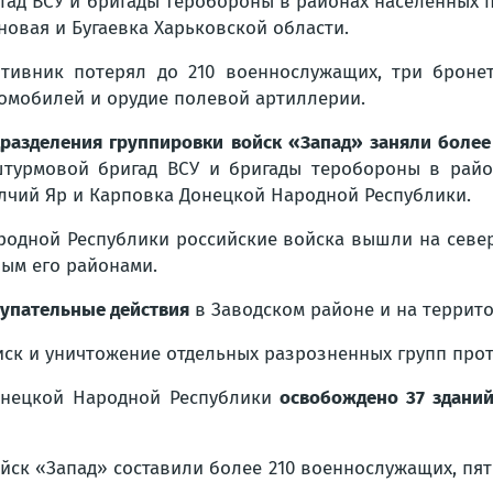
гад ВСУ и бригады теробороны в районах населенных 
новая и Бугаевка Харьковской области.
тивник потерял до 210 военнослужащих, три броне
омобилей и орудие полевой артиллерии.
разделения группировки войск «Запад» заняли более
штурмовой бригад ВСУ и бригады теробороны в рай
олчий Яр и Карповка Донецкой Народной Республики.
одной Республики российские войска вышли на север
ым его районами.
тупательные действия
в Заводском районе и на террит
иск и уничтожение отдельных разрозненных групп про
онецкой Народной Республики
освобождено 37 здани
ойск «Запад» составили более 210 военнослужащих, пя