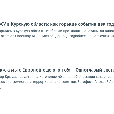
СУ в Курскую область: как горькие события два г
орглась в Курскую область. Разбит ли противник, наказаны ли вино
 отвечает военкор KP.RU Александр Коц.Подробнее - в карточках Чит
к», а мы с Европой еще ого-го!» – Одноглазый экст
ор Крыма, несмотря на истечение 40-дневной операции кокаинист
ок экстремистов и террористов экс-советник Зе-офиса Алексей Аре
6