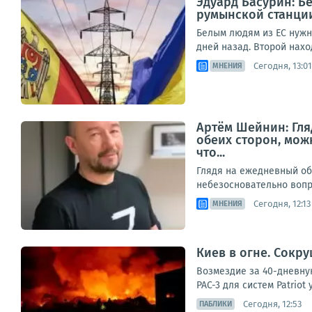
Эдуард Басурин: Б
румынской станции
Белым людям из ЕС нужн
дней назад. Второй нахо
Сегодня, 13:01
МНЕНИЯ
Артём Шейнин: Гля
обеих сторон, мож
что...
Глядя на ежедневный об
небезосновательно вопро
Сегодня, 12:13
МНЕНИЯ
Киев в огне. Сокр
Возмездие за 40-дневную
PAC-3 для систем Patriot
Сегодня, 12:53
ПАБЛИКИ