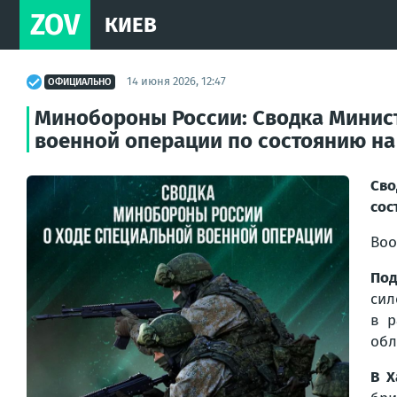
ZOV
КИЕВ
14 июня 2026, 12:47
ОФИЦИАЛЬНО
Минобороны России: Сводка Минис
военной операции по состоянию на 
Сво
сос
Воо
Под
сил
в р
обл
В Х