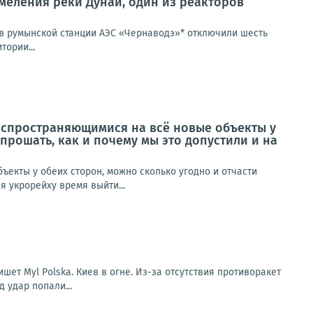
бмеления реки Дунай, один из реакторов
ов румынской станции АЭС «Чернаводэ»* отключили шесть
тории...
аспространяющимися на всё новые объекты у
прошать, как и почему мы это допустили и на
екты у обеих сторон, можно сколько угодно и отчасти
я укрорейху время выйти...
ет Myl Polska. Киев в огне. Из-за отсутствия противоракет
д удар попали...