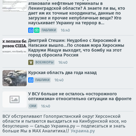
атаковали нефтяные терминалы в
Ленинградской области? А знаете ли вы, кто
дает им их точные координаты, данные по
загрузке и прочие непубличные вещи? Кто
науськивает Украину на террор в...
16:40
ПАБЛИКИ
Дмитрий Стешин: Неудобно с Хиросимой и
Нагасаки вышло...По словам мэра Хиросимы
Кадзуми Мацуи выходит, что бомбу на этот
город сбросила Россия
16:40
ВОЕНКОРЫ
Курская область два года назад
16:40
ПАБЛИКИ
У ВСУ больше не осталось «осторожного
оптимизма» относительно ситуации на фронте
16:40
СМИ
ВСУ обстреливают Голопристанский округ Херсонской
области и пытаются высадиться на Кинбурнской косе, но
безуспешно — Сальдо Украина.ру — подписаться и знать
больше Мы в MAX Аналитика//
Украина.ру