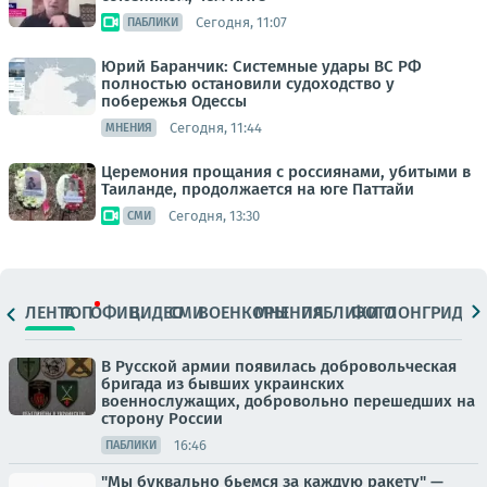
Сегодня, 11:07
ПАБЛИКИ
Юрий Баранчик: Системные удары ВС РФ
полностью остановили судоходство у
побережья Одессы
Сегодня, 11:44
МНЕНИЯ
Церемония прощания с россиянами, убитыми в
Таиланде, продолжается на юге Паттайи
Сегодня, 13:30
СМИ
ЛЕНТА
ТОП
ОФИЦ.
ВИДЕО
СМИ
ВОЕНКОРЫ
МНЕНИЯ
ПАБЛИКИ
ФОТО
ЛОНГРИДЫ
В Русской армии появилась добровольческая
бригада из бывших украинских
военнослужащих, добровольно перешедших на
сторону России
16:46
ПАБЛИКИ
"Мы буквально бьемся за каждую ракету" —