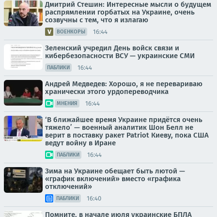
Дмитрий Стешин: Интересные мысли о будущем
распрямлении горбатых на Украине, очень
созвучны с тем, что я излагаю
16:44
ВОЕНКОРЫ
Зеленский учредил День войск связи и
кибербезопасности ВСУ — украинские СМИ
16:44
ПАБЛИКИ
Андрей Медведев: Хорошо, я не перевариваю
хранически этого урдопереводчика
16:44
МНЕНИЯ
‘В ближайшее время Украине придётся очень
тяжело’ — военный аналитик Шон Белл не
верит в поставку ракет Patriot Киеву, пока США
ведут войну в Иране
16:44
ПАБЛИКИ
Зима на Украине обещает быть лютой —
«график включений» вместо «графика
отключений»
16:40
ПАБЛИКИ
Помните, в начале июля украинские БПЛА