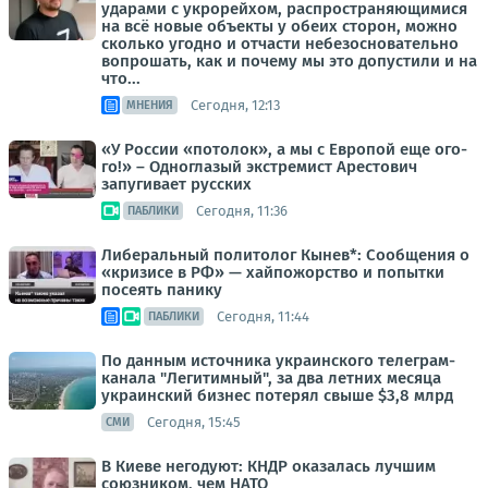
ударами с укрорейхом, распространяющимися
на всё новые объекты у обеих сторон, можно
сколько угодно и отчасти небезосновательно
вопрошать, как и почему мы это допустили и на
что...
Сегодня, 12:13
МНЕНИЯ
«У России «потолок», а мы с Европой еще ого-
го!» – Одноглазый экстремист Арестович
запугивает русских
Сегодня, 11:36
ПАБЛИКИ
Либеральный политолог Кынев*: Сообщения о
«кризисе в РФ» — хайпожорство и попытки
посеять панику
Сегодня, 11:44
ПАБЛИКИ
По данным источника украинского телеграм-
канала "Легитимный", за два летних месяца
украинский бизнес потерял свыше $3,8 млрд
Сегодня, 15:45
СМИ
В Киеве негодуют: КНДР оказалась лучшим
союзником, чем НАТО